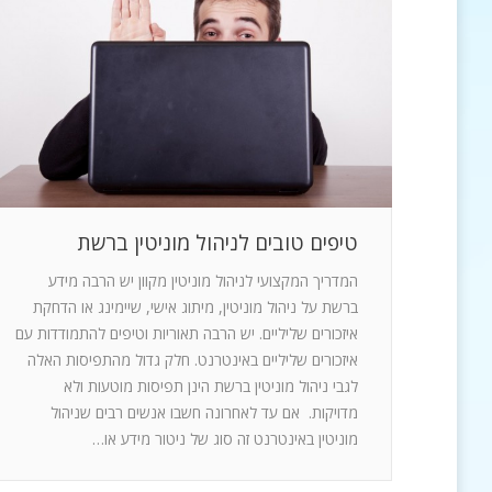
טיפים טובים לניהול מוניטין ברשת
המדריך המקצועי לניהול מוניטין מקוון יש הרבה מידע
ברשת על ניהול מוניטין, מיתוג אישי, שיימינג או הדחקת
איזכורים שליליים. יש הרבה תאוריות וטיפים להתמודדות עם
איזכורים שליליים באינטרנט. חלק גדול מהתפיסות האלה
לגבי ניהול מוניטין ברשת הינן תפיסות מוטעות ולא
מדויקות. אם עד לאחרונה חשבו אנשים רבים שניהול
מוניטין באינטרנט זה סוג של ניטור מידע או…