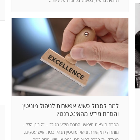
תדמית ברשת, בטיפול בכתבות שליליות…
למה לסבול כשיש אפשרות לניהול מוניטין
והסרת מידע מהאינטרנט?
הסרת תוצאות חיפוש -הסרת מידע מגוגל – זה רונן הלל -
מומחה לתקשורת וניהול מוניטין מנהל בכיר, איש עסקים,
מנכ"ל של חברה,קרייריסט, יזמם או איש ציבור בכיר –