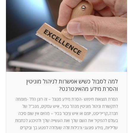
למה לסבול כשיש אפשרות לניהול מוניטין
והסרת מידע מהאינטרנט?
הסרת תוצאות חיפוש -הסרת מידע מגוגל – זה רונן הלל -מומחה
לתקשורת וניהול מוניטין מנהל בכיר, איש עסקים, מנכ"ל של
חברה,קרייריסט, יזמם או איש ציבור בכיר – מהיום אין שום סיבה
בעולם להפקיר את השם שלך ואת העשייה שלך ולהיכנע לכתבות
שליליות, מידע פוגעני ורכילות זולה שעלולה לפגוע בך וביקרים