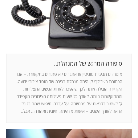
המלצות
ניהול מוניטין
צור קשר
סיפורה המרגש של המנהלת…
מוטרדים מבעיות מוניטין או אתגרים לא פתורים בתקשורת – אנו
הכתובת בשבילך! ק' היתה מנהלת בכירה של מוסד ציבורי ידועה.
הקריירה הובילה אותה לכך שהפכה לאחת הנשים המצליחות
והמתוקשרות ביותר. לאורך כל שעות פעילותה הציבורית הקפידה
ק' לשמור בקנאות על פרטיותה ועל עברה. חיפוש שמה בגוגל
הראה לאורך השנים – אישות מדהימה, חיובית ואהודה… אבל…