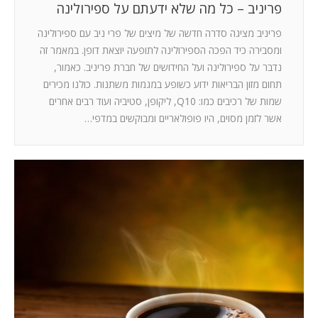
פריניב – כל מה שלא ידעתם על ספירולינה
פריניב מציגה סדרה חדשה של מיצים של פרי ניב עם ספירולינה
ומסבירה כיד הפכה הספירולינה לתופעה יוצאת דופן. במאמר זה
נדבר על ספירולינה ועל החידושים של חברת פריניב. כאמור,
תחום מזון הבריאות ידוע כשופע במגמות משתנות. כולנו מכירים
שמות של רכיבים כמו: Q10, ליקופן, סטיביה ועוד רבים אחרים
אשר לזמן מסוים, היו פופולאריים ומבוקשים במדפי…