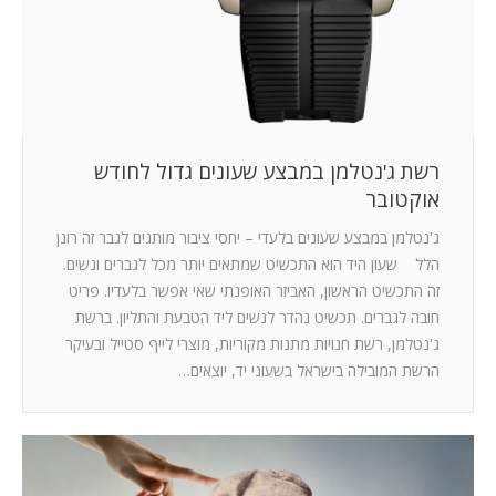
רשת ג'נטלמן במבצע שעונים גדול לחודש
אוקטובר
ג'נטלמן במבצע שעונים בלעדי – יחסי ציבור מותגים לגבר זה רונן
הלל שעון היד הוא התכשיט שמתאים יותר מכל לגברים ונשים.
זה התכשיט הראשון, האביזר האופנתי שאי אפשר בלעדיו. פריט
חובה לגברים. תכשיט נהדר לנשים ליד הטבעת והתליון. ברשת
ג'נטלמן, רשת חנויות מתנות מקוריות, מוצרי לייף סטייל ובעיקר
הרשת המובילה בישראל בשעוני יד, יוצאים…