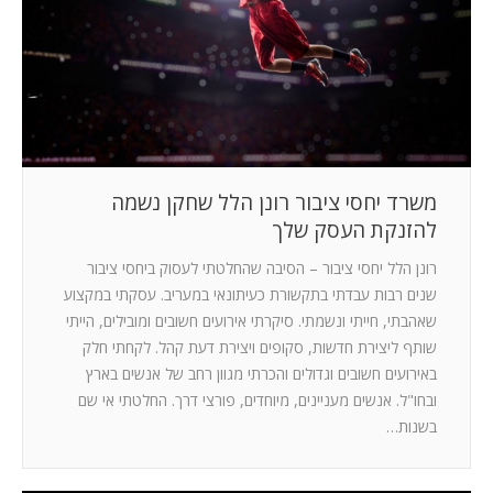
משרד יחסי ציבור רונן הלל שחקן נשמה
להזנקת העסק שלך
רונן הלל יחסי ציבור – הסיבה שהחלטתי לעסוק ביחסי ציבור
שנים רבות עבדתי בתקשורת כעיתונאי במעריב. עסקתי במקצוע
שאהבתי, חייתי ונשמתי. סיקרתי אירועים חשובים ומובילים, הייתי
שותף ליצירת חדשות, סקופים ויצירת דעת קהל. לקחתי חלק
באירועים חשובים וגדולים והכרתי מגוון רחב של אנשים בארץ
ובחו"ל. אנשים מעניינים, מיוחדים, פורצי דרך. החלטתי אי שם
בשנות…