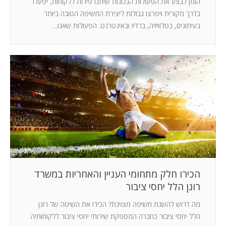
הזמן לבצע את הפעולות הנכונות שיתנו פירות ללקוחות, יפעלו
בדרך מקורית ויפרצו גבולות ליצירת החשיפה הטובה ביותר
בעיתונים, בטלוויזיה, ברדיו ובאינטרנט. הפעולות שאנו…
הכירו חלק מתחומי העניין והאחריות במשרד
רונן הלל יחסי ציבור
מה דרוש להשגת חשיפה מצוינת? הכירו את השיטה של רונן
הלל יחסי ציבור כחברה המספקת שירותי יחסי ציבור ללקוחותיה