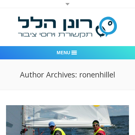
MENU
רונן הלל יחסי ציבור
Author Archives:
ronenhillel
אודות החברה
דוגמאות לעבודות שביצענו
לקוחות – משרד יחסי ציבור רונן הלל
חדר חדשות