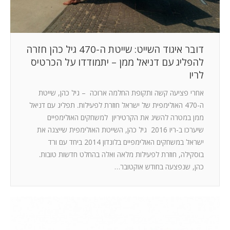
דובר איגוד השייט: שייטת ה-470 גיל כהן חזרה
להפליג עם דניאל ממן – יתמודדו על הכרטיס
לריו
אחרי פציעה קשה ותקופת החלמה ארוכה – גיל כהן, שייטת
ה-470 האולימפית של ישראל חוזרת לפעילות. תפליג עם דניאל
ממן במטרה להשיג את הקרטיריון למשחקים האולימפיים
שיערכו ב-ריו 2016 גיל כהן, השייטת האולימפית שייצגה את
ישראל במשחקים האולימפיים בלונדון 2014 ביחד עם ורד
בוסקילה, חוזרת לפעילות מלאה ואלה בהחלט חדשות טובות.
כהן, שנפצעה בחודש אוקטובר…