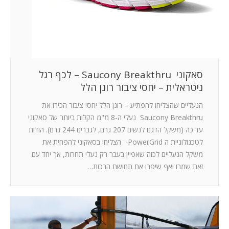
סאקוני Saucony Breakthru – לכף רגל
ניטראלית – יחסי ציבור רונן הלל
הנעליים שהצליחו להפתיע – רונן הלל יחסי ציבור הכירו את
Saucony Breakthru נעלי ה-8 מ"מ הקלות ביותר של סאקוני
עד כה (משקל הדגם לנשים 207 גרם, לגברים 244 גרם). הודות
לטכנולוגיית ה PowerGrid- הצליחו בסאקוני להפחית את
משקל הנעליים לכזה שאפיין בעבר רק נעלי תחרות, אך יחד עם
זאת שמרו ואף שיפרו את תחושת הרכות…