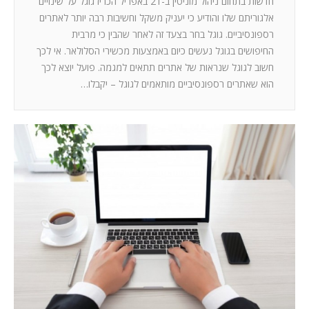
חדשות בתחום ניהול מוניטין ב-21 באפריל הכריז גוגל על שינויים
אלגוריתם שלו והודיע כי יעניק משקל וחשיבות רבה יותר לאתרים
רספונסיביים. גוגל בחר בצעד זה לאחר שהבין כי מרבית
החיפושים בגוגל נעשים כיום באמצעות מכשירי הסלולאר. אי לכך
חשוב לגוגל שנראות של אתרים תתאים למגמה. פועל יוצא לכך
הוא שאתרים רספונסיביים מותאמים לגוגל – יקבלו…