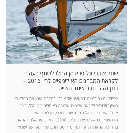
שחר צוברי וגל פרידמן החלו לשתף פעולה
לקראת המבחנים האולימפיים לריו 2016 –
רונן הלל דובר איגוד השייט
פרידמן מונה למאמנו האישי של צוברי ובמקביל יאמן את הגולשת
מעיין דוידוביץ' לקראת אליפות אירופה באיטליה רונן הלל, דובר
איגוד השייט בישראל מדווח: שחר צוברי, מדליסט הארד
מהמשחקים האולימפיים בייג'ינג 2008, החל בימים אלה להתאמן
בהדרכת המאמן גל פרידמן, מדליסט הזהב האולימפי של ישראל