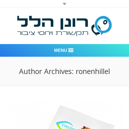
MENU
רונן הלל יחסי ציבור
Author Archives:
ronenhillel
אודות החברה
דוגמאות לעבודות שביצענו
לקוחות – משרד יחסי ציבור רונן הלל
חדר חדשות