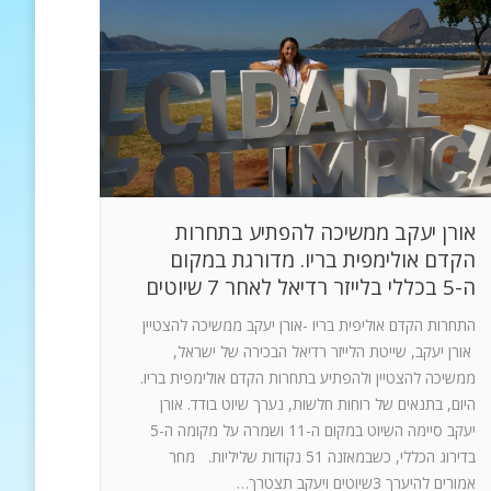
אורן יעקב ממשיכה להפתיע בתחרות
הקדם אולימפית בריו. מדורגת במקום
ה-5 בכללי בלייזר רדיאל לאחר 7 שיוטים
התחרות הקדם אוליפית בריו -אורן יעקב ממשיכה להצטיין
אורן יעקב, שייטת הלייזר רדיאל הבכירה של ישראל,
ממשיכה להצטיין ולהפתיע בתחרות הקדם אולימפית בריו.
היום, בתנאים של רוחות חלשות, נערך שיוט בודד. אורן
יעקב סיימה השיוט במקום ה-11 ושמרה על מקומה ה-5
בדירוג הכללי, כשבמאזנה 51 נקודות שליליות. מחר
אמורים להיערך 3שיוטים ויעקב תצטרך…