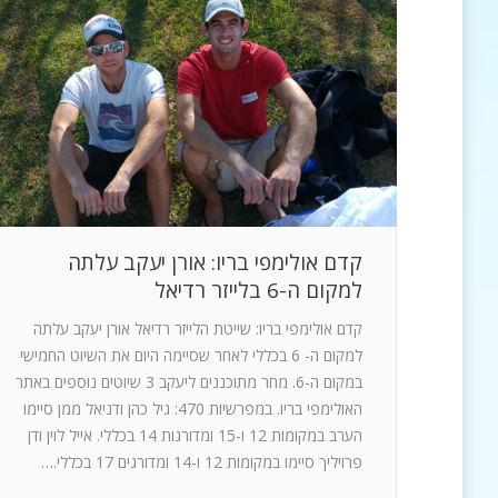
קדם אולימפי בריו: אורן יעקב עלתה
למקום ה-6 בלייזר רדיאל
קדם אולימפי בריו: שייטת הלייזר רדיאל אורן יעקב עלתה
למקום ה- 6 בכללי לאחר שסיימה היום את השיוט החמישי
במקום ה-6. מחר מתוכננים ליעקב 3 שיוטים נוספים באתר
האולימפי בריו. במפרשיות 470: גיל כהן ודניאל ממן סיימו
הערב במקומות 12 ו-15 ומדורגות 14 בכללי. אייל לוין ודן
פרויליך סיימו במקומות 12 ו-14 ומדורגים 17 בכללי.…