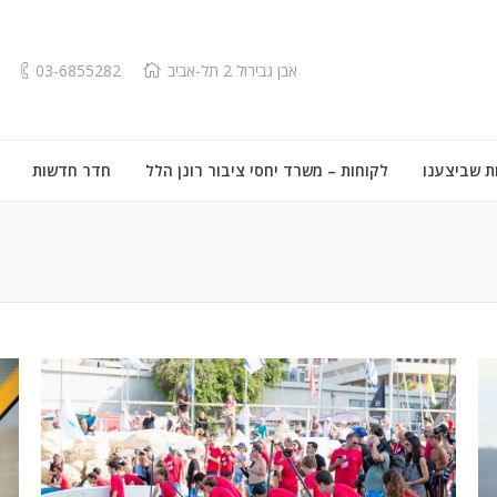
אבן גבירול 2 תל-אביב
03-6855282
ת שביצענו
לקוחות – משרד יחסי ציבור רונן הלל
חדר חדשות