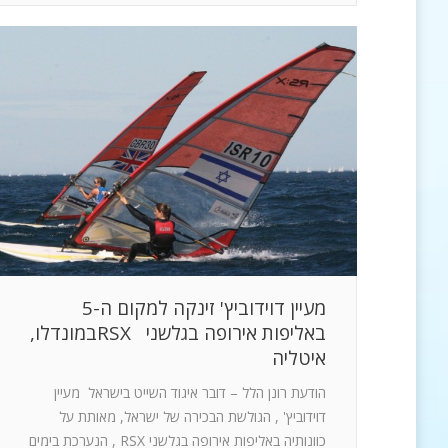
מעיין דוידוביץ' זינקה למקום ה-5
באליפות אירופה בגלשני RSXבמונדלו,
איטליה
הודעת רונן הלל – דובר איגוד השייט בישראל מעיין
דוידוביץ' , הגולשת הבכירה של ישראל, מאותת על
כוונותיה באליפות אירופה בגלשני RSX , הנערכת בימים