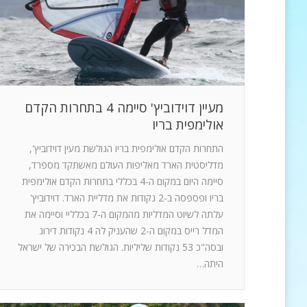
מעיין דוידוביץ' סיימה 4 בתחרות הקדם
אולימפית בריו
התחרות הקדם אולימפית בריו הגולשת מעין דוידוביץ',
מדליסטית הארד מאליפות העולם מאשתקד מספרד,
סיימה היום במקום ה-4 בכללי בתחרות הקדם אולימפית
בריו ופספסה ב-2 נקודות את מדליית הארד. דוידוביץ'
עלתה לשיוט המדליות מהמקום ה-7 בכלליי וסיימה את
המדל רייס במקום ה-2 שהעניק לה 4 נקודות דירוג
ובסה"כ 53 נקודות שליליות. הגולשת הבכירה של ישראל
היתה…