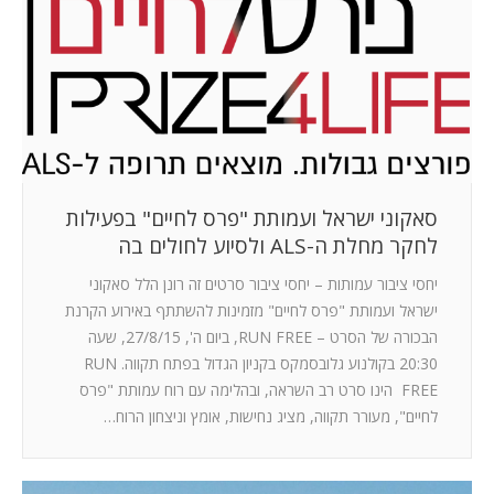
סאקוני ישראל ועמותת "פרס לחיים" בפעילות
לחקר מחלת ה-ALS ולסיוע לחולים בה
יחסי ציבור עמותות – יחסי ציבור סרטים זה רונן הלל סאקוני
ישראל ועמותת "פרס לחיים" מזמינות להשתתף באירוע הקרנת
הבכורה של הסרט – RUN FREE, ביום ה', 27/8/15, שעה
20:30 בקולנוע גלובסמקס בקניון הגדול בפתח תקווה. RUN
FREE הינו סרט רב השראה, ובהלימה עם רוח עמותת "פרס
לחיים", מעורר תקווה, מציג נחישות, אומץ וניצחון הרוח…