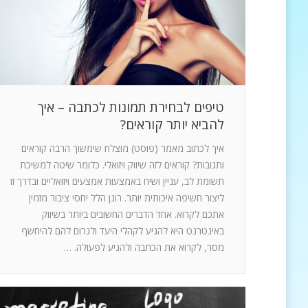
טיפים לבחירת תמונות לכתבה – איך
להביא יותר קוראים?
איך לכתוב מאמר (פוסט) מוצלח שימשוך הרבה קוראים
ותגובות? קוראים לזה שיווק ויזואלי. כלומר שיטה למשיכת
תשומת לב, עניין ושיח באמצעות אמצעים ויזואליים ובדרך זו
ליצור חשיפה איכותית יותר. רונן הלל יחסי ציבור מזמין
אתכם לקרוא. אחד הדברים החשובים ביותר בשיווק
באינטרנט היא להגיע לקהלי היעד ולגרום להם להיחשף
מסר, לקרוא את הכתבה ולהניע לפעולה. …