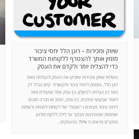
שיווק ומכירות – רונן הלל יחסי ציבור
מזמין אותך להצטרף ללקוחות המשרד
כדי להצליח יותר ולקדם את העסק
פעולות שיווק ומכירות שיזניקו את העסק להצלחה מאת
רונן הלל, מומחה ליחסי ציבור ותקשורת קיים הבדל דק
מאד בין הצלחה לכישלון. בין עסק אחד שמצליח מאד
לאחר שבקושי מתקיים. בין עסק, מותג או חברה הזוכים
ליחסי ציבור מצוינים ו-"טונות" של לקוחות לחנויות ורשתות
שוממות שממתינות מבוקר עד לילה ללקוח מזדמן.
מחקרים מראים כי 70% מהעסקים…