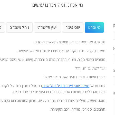
מי אנחנו ומה אנחנו עושים
)
מי אנחנו
יחסי ציבור
ייעוץ תקשורתי
ניהול משברים
נ
20 שנה של ניסיון עם רעב יומיומי לתוצאות והישגים.
)
משרד מקצוען, יוזם ומקורי עם אנרגיות חיוביות וראייה אופטימית.
מומחים ביחסי ציבור, מינוף והחדרת מותגים וחברות, מיתוג אישי וניהול מוניטין
ועוד קצת על רונן הלל
ה
בעברו עיתונאי ודובר הוועד האולימפי בישראל.
כיום: מנהל
משרד יחסי ציבור מוביל בתל אביב
המטפל במגוון רחב של לקוחות
בהם מהגדולים בתחומם בארץ, לצד חברות ועסקים קטנים ובינוניים.
ה
מוטו: תעשה, תצליח! פחות דיבורים ויותר מעשים. מבחן התוצאה הוא הקובע!
תחביבים: ספורט, מוזיקה, רכב ותקשורת