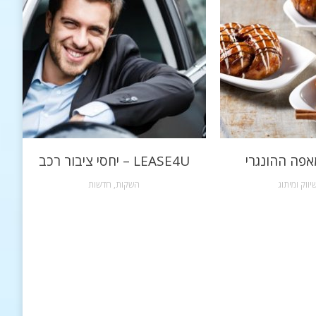
אפה ההונגרי
LEASE4U – יחסי ציבור רכב
יווק ומיתוג
השקות
,
חדשות