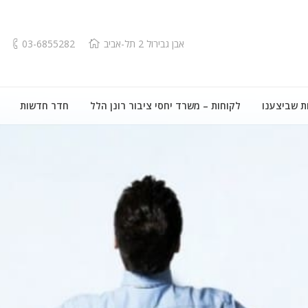
אבן גבירול 2 תל-אביב
03-6855282
ת שביצענו
לקוחות – משרד יחסי ציבור רונן הלל
חדר חדשות