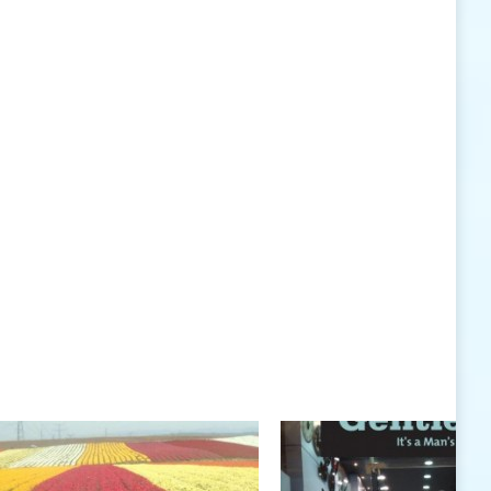
האישיות העומדים לרשותי ללא סייג ומגבלות.
שנה טובה לך ולבני ביתך.
חיים רוגטקה, מנכ"ל פארק אתגרים, טופ 94, אילת
חיים רוגטקה
חיים רוגטקה, מנכ"ל פארק אתגרים TOP 94