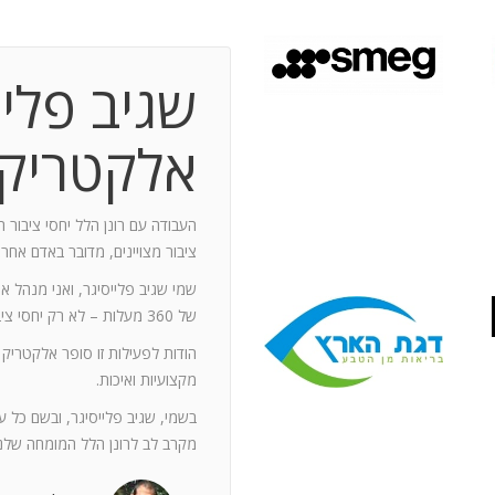
שגיב פליי
 תקופת עבודה משותפת בת 10 שנים.
ותף מספר תחנות: פארק מיני ישראל בלטרון,
אלקטריק
יום טופ 94 באילת. בין לבין נעזרתי בך בפעילויות אחרות שבהן היינו
האוסקר של איגוד המפרסמים.
ה יוזם , מדרבן ומייצר תקשורת יש
העבודה עם רונן הלל יחסי ציבור ה
יש בך את היכולת להניע את כלל הצוות
ציבור מצויינים, מדובר באדם אחר
נדרשים לך. הקשרים שלך עם עולם התקשורת
שמי שגיב פלייסיגר, ואני מנהל א
תה חפץ ובקבועי זמן קצרים.
של 360 מעלות – לא רק יחסי ציבור אלא טיפול בכל המערכים השיווקיים של החברה.
ל מימד פרסומי ומכיר את רזי הפעלתו. על אף
הודות לפעילות זו סופר אלקטריק
קנה לצוות שלי ולי את התחושה, שרק אנו
מקצועיות ואיכות.
נן שגורות בפיך. המאגר האנרגטי שלך בלתי
ותך כשותף לתכנון אסטרטגי הן לתקציבים
בשמי, שגיב פלייסיגר, ובשם כל 
ן הרב שלך מאפשרים לי כלקוח, לסמוך עליך
מקרב לב לרונן הלל המומחה שלנו
ה הגבוה ובסטנדרט הרצוי לי. אתה גורם
. רונן, תודה לך על תרומתך המקצועית ויכולותיך