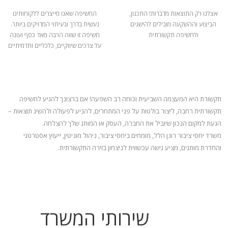
אצלנו רק התוצאות מדברות! התכנון,
החשיפה שאנו מייצרים ללקוחותינו
הביצוע וההשקעה מובילים להישגים
נעשית בדרך ובעיתוי המדויקים ביותר.
ולחשיפה תקשורתית
חשיפה זו שווה הרבה מאד כסף ועונה
על צרכים שיווקיים, כלכליים ותדמיתיים
תקשורת היא המעצמה השביעית וכוחה רב השפעה! אם ברצונך להגיע לחשיפה
תקשורתית רחבה, ליצור בולטות על פני המתחרים, להניע
לפעולה ולהשיג תוצאות –
הגעת למקום הנכון שיוביל את החברה, העסק או המותג שלך להצלחה.
משרד יחסי ציבור רונן הלל, מומחים ביחסי ציבור, ניהול מוניטין, ייעוץ אסטרטגי
והחדרת מותגים, מציע גישה עכשווית לניצחון בזירה התקשורתית.
שירותי המשרד