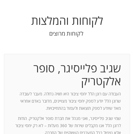
לקוחות והמלצות
לקוחות מרוצים
שגיב פלייסיגר, סופר
בודה
אלקטריק
חנות:
העבודה עם רונן הלל יחסי ציבור היא חוויה גדולה. מעבר לעובדה
שרונן הלל יודע לספק יחסי ציבור מצויינים, מדובר באדם אחראי
וד
מאד שיודע לספק תוצאות ולעמוד בהתחייבויות.
שמי שגיב פלייסיגר, ואני מנהל את חברת סופר אלקטריק. הודות
ומייצר
לרונן הלל אנו מקבלים שירות של 360 מעלות – לא רק יחסי ציבור
ש בך
אלא טיפול בכל המערכים השיווקיים של החברה.