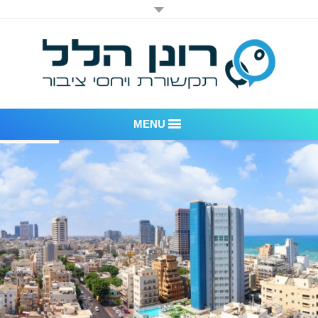
MENU
רונן הלל יחסי ציבור
אודות החברה
דוגמאות לעבודות שביצענו
לקוחות – משרד יחסי ציבור רונן הלל
חדר חדשות