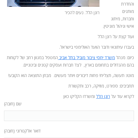
והחדרת
מותגים
רונן הלל. נעים להכיר
וחברות, מיתוג
אישי וניהול מוניטין.
ועוד קצת על רונן הלל
בעברו עיתונאי ודובר הוועד האולימפי בישראל.
כיום: מנהל
משרד יחסי ציבור מוביל בתל אביב
המטפל במגוון רחב של לקוחות
בהם מהגדולים בתחומם בארץ, לצד חברות ועסקים קטנים ובינוניים.
מוטו: תעשה, תצליח! פחות דיבורים ויותר מעשים. מבחן התוצאה הוא הקובע!
תחביבים: ספורט, מוזיקה, רכב ותקשורת
לקרוא עוד על
רונן הלל
ומשרדו הקליקו כאן
שם (חובה)
דואר אלקטרוני (חובה)