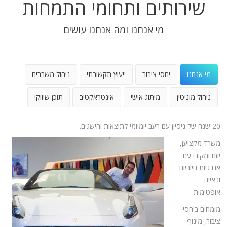
שירותים ותחומי התמחות
מי אנחנו ומה אנחנו עושים
מי אנחנו
יחסי ציבור
ייעוץ תקשורתי
ניהול משברים
ניהול מוניטין
מיתוג אישי
אינטראקטיב
תוכן שיווקי
20 שנה של ניסיון עם רעב יומיומי לתוצאות והישגים.
משרד מקצוען,
יוזם ומקורי עם
אנרגיות חיוביות
וראייה
אופטימית.
מומחים ביחסי
ציבור, מינוף