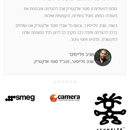
ה
חוצי
הודות לפעילות זו סופר אלקטריק זוכה להצלחה ומבססת את
ן
מעמדה כמותג מוביל בשירות, מקצועיות ואיכות.
בשמי, שגיב פלייסיגר, ובשם כל עובדי סופר אלקטריק אנו שולחים
מי
ברכה להצלחה ותודה רבה מקרב לב לרונן הלל המומחה שלנו
לתקשורת, תדמית ויחסי ציבור.
קוחות
שגיב פלייסיגר
שגיב פלייסיגר, מנכ"ל סופר אלקטריק
עושה
עי
רומתך