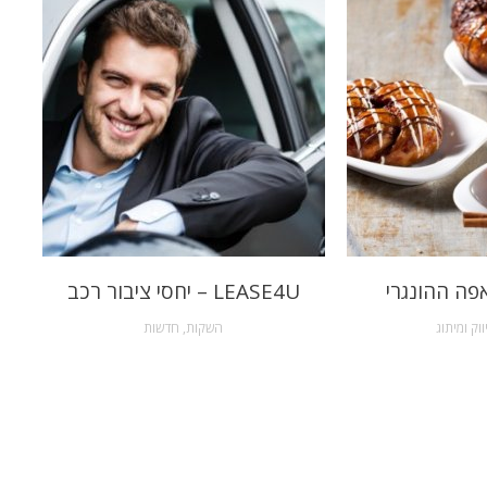
פה ההונגרי
LEASE4U – יחסי ציבור רכב
ווק ומיתוג
השקות
,
חדשות