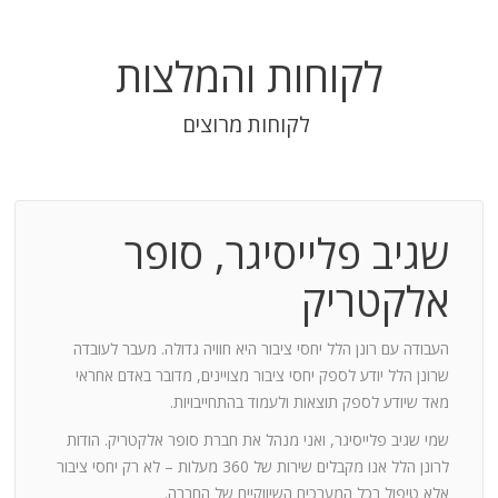
לקוחות והמלצות
לקוחות מרוצים
שגיב פלייסיגר, סופר
בודה
אלקטריק
חנות:
העבודה עם רונן הלל יחסי ציבור היא חוויה גדולה. מעבר לעובדה
שרונן הלל יודע לספק יחסי ציבור מצויינים, מדובר באדם אחראי
וד
מאד שיודע לספק תוצאות ולעמוד בהתחייבויות.
שמי שגיב פלייסיגר, ואני מנהל את חברת סופר אלקטריק. הודות
ומייצר
לרונן הלל אנו מקבלים שירות של 360 מעלות – לא רק יחסי ציבור
ש בך
אלא טיפול בכל המערכים השיווקיים של החברה.