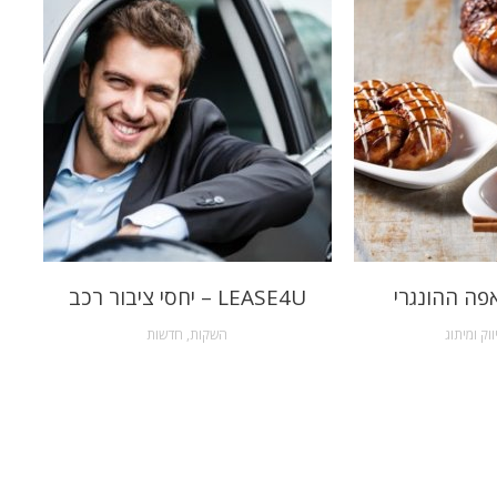
פה ההונגרי
LEASE4U – יחסי ציבור רכב
ווק ומיתוג
השקות
,
חדשות