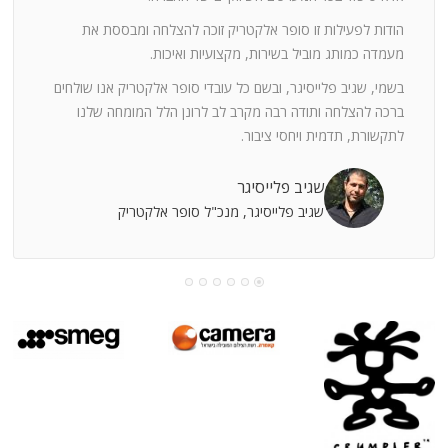
ה
חוצי
הודות לפעילות זו סופר אלקטריק זוכה להצלחה ומבססת את
ן
מעמדה כמותג מוביל בשירות, מקצועיות ואיכות.
בשמי, שגיב פלייסיגר, ובשם כל עובדי סופר אלקטריק אנו שולחים
מי
ברכה להצלחה ותודה רבה מקרב לב לרונן הלל המומחה שלנו
לתקשורת, תדמית ויחסי ציבור.
קוחות
שגיב פלייסיגר
שגיב פלייסיגר, מנכ"ל סופר אלקטריק
עושה
עי
רומתך