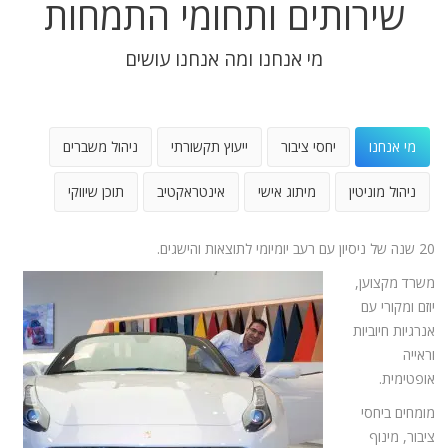
שירותים ותחומי התמחות
מי אנחנו ומה אנחנו עושים
מי אנחנו
יחסי ציבור
ייעוץ תקשורתי
ניהול משברים
ניהול מוניטין
מיתוג אישי
אינטראקטיב
תוכן שיווקי
20 שנה של ניסיון עם רעב יומיומי לתוצאות והישגים.
משרד מקצוען,
יוזם ומקורי עם
אנרגיות חיוביות
וראייה
אופטימית.
מומחים ביחסי
ציבור, מינוף