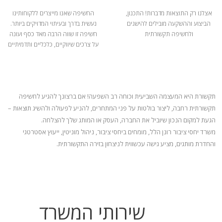
אצלנו רק התוצאות מדברות! התכנון,
החשיפה שאנו מייצרים ללקוחותינו
הביצוע וההשקעה מובילים להישגים
נעשית בדרך ובעיתוי המדויקים ביותר.
ולחשיפה תקשורתית
חשיפה זו שווה הרבה מאד כסף ועונה
על צרכים שיווקיים, כלכליים ותדמיתיים
תקשורת היא המעצמה השביעית וכוחה רב השפעה! אם ברצונך להגיע לחשיפה
תקשורתית רחבה, ליצור בולטות על פני המתחרים, להניע
לפעולה ולהשיג תוצאות –
הגעת למקום הנכון שיוביל את החברה, העסק או המותג שלך להצלחה.
משרד יחסי ציבור רונן הלל, מומחים ביחסי ציבור, ניהול מוניטין, ייעוץ אסטרטגי
והחדרת מותגים, מציע גישה עכשווית לניצחון בזירה התקשורתית.
שירותי המשרד