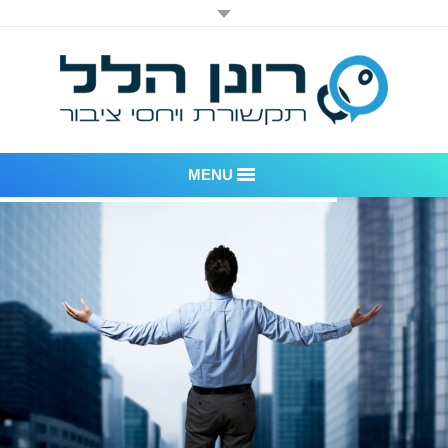
MENU
רונן הלל יחסי ציבור
אודות החברה
דוגמאות לעבודות שביצענו
לקוחות – משרד יחסי ציבור רונן הלל
חדר חדשות