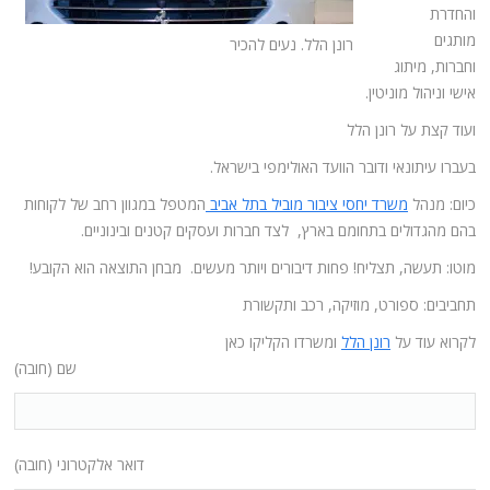
והחדרת
מותגים
רונן הלל. נעים להכיר
וחברות, מיתוג
אישי וניהול מוניטין.
ועוד קצת על רונן הלל
בעברו עיתונאי ודובר הוועד האולימפי בישראל.
כיום: מנהל
משרד יחסי ציבור מוביל בתל אביב
המטפל במגוון רחב של לקוחות
בהם מהגדולים בתחומם בארץ, לצד חברות ועסקים קטנים ובינוניים.
מוטו: תעשה, תצליח! פחות דיבורים ויותר מעשים. מבחן התוצאה הוא הקובע!
תחביבים: ספורט, מוזיקה, רכב ותקשורת
לקרוא עוד על
רונן הלל
ומשרדו הקליקו כאן
שם (חובה)
דואר אלקטרוני (חובה)