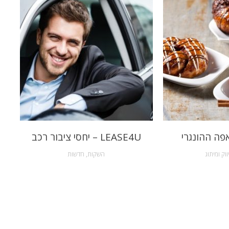
פה ההונגרי
LEASE4U – יחסי ציבור רכב
ווק ומיתוג
השקות
,
חדשות