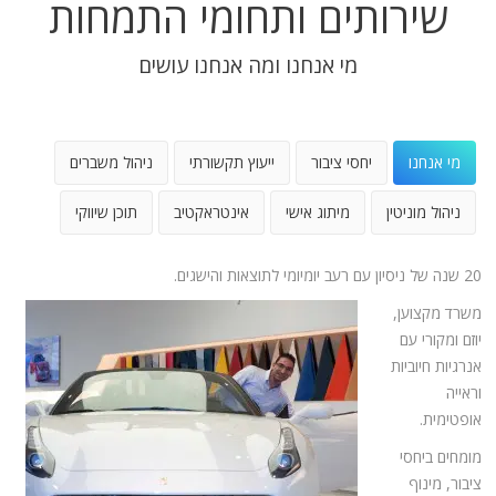
שירותים ותחומי התמחות
מי אנחנו ומה אנחנו עושים
מי אנחנו
יחסי ציבור
ייעוץ תקשורתי
ניהול משברים
ניהול מוניטין
מיתוג אישי
אינטראקטיב
תוכן שיווקי
20 שנה של ניסיון עם רעב יומיומי לתוצאות והישגים.
משרד מקצוען,
יוזם ומקורי עם
אנרגיות חיוביות
וראייה
אופטימית.
מומחים ביחסי
ציבור, מינוף