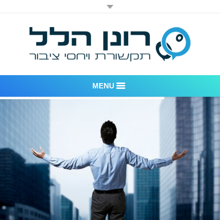
MENU
רונן הלל יחסי ציבור
אודות החברה
דוגמאות לעבודות שביצענו
לקוחות – משרד יחסי ציבור רונן הלל
חדר חדשות