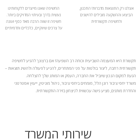
אצלנו רק התוצאות מדברות! התכנון,
החשיפה שאנו מייצרים ללקוחותינו
הביצוע וההשקעה מובילים להישגים
נעשית בדרך ובעיתוי המדויקים ביותר.
ולחשיפה תקשורתית
חשיפה זו שווה הרבה מאד כסף ועונה
על צרכים שיווקיים, כלכליים ותדמיתיים
תקשורת היא המעצמה השביעית וכוחה רב השפעה! אם ברצונך להגיע לחשיפה
תקשורתית רחבה, ליצור בולטות על פני המתחרים, להניע
לפעולה ולהשיג תוצאות –
הגעת למקום הנכון שיוביל את החברה, העסק או המותג שלך להצלחה.
משרד יחסי ציבור רונן הלל, מומחים ביחסי ציבור, ניהול מוניטין, ייעוץ אסטרטגי
והחדרת מותגים, מציע גישה עכשווית לניצחון בזירה התקשורתית.
שירותי המשרד