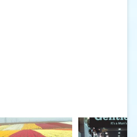
האישיות העומדים לרשותי ללא סייג ומגבלות.
שנה טובה לך ולבני ביתך.
חיים רוגטקה, מנכ"ל פארק אתגרים, טופ 94, אילת
חיים רוגטקה
חיים רוגטקה, מנכ"ל פארק אתגרים TOP 94