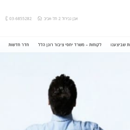
אבן גבירול 2 תל-אביב
03-6855282
ת שביצענו
לקוחות – משרד יחסי ציבור רונן הלל
חדר חדשות