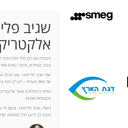
שגיב פליי
 תקופת עבודה משותפת בת 10 שנים.
ותף מספר תחנות: פארק מיני ישראל בלטרון,
אלקטריק
יום טופ 94 באילת. בין לבין נעזרתי בך בפעילויות אחרות שבהן היינו
האוסקר של איגוד המפרסמים.
ה יוזם , מדרבן ומייצר תקשורת יש
העבודה עם רונן הלל יחסי ציבור ה
יש בך את היכולת להניע את כלל הצוות
ציבור מצויינים, מדובר באדם אחר
נדרשים לך. הקשרים שלך עם עולם התקשורת
שמי שגיב פלייסיגר, ואני מנהל א
תה חפץ ובקבועי זמן קצרים.
של 360 מעלות – לא רק יחסי ציבור אלא טיפול בכל המערכים השיווקיים של החברה.
ל מימד פרסומי ומכיר את רזי הפעלתו. על אף
הודות לפעילות זו סופר אלקטריק
קנה לצוות שלי ולי את התחושה, שרק אנו
מקצועיות ואיכות.
נן שגורות בפיך. המאגר האנרגטי שלך בלתי
ותך כשותף לתכנון אסטרטגי הן לתקציבים
בשמי, שגיב פלייסיגר, ובשם כל 
ן הרב שלך מאפשרים לי כלקוח, לסמוך עליך
מקרב לב לרונן הלל המומחה שלנו
ה הגבוה ובסטנדרט הרצוי לי. אתה גורם
. רונן, תודה לך על תרומתך המקצועית ויכולותיך