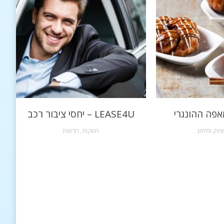
אפה ההונגרי
LEASE4U – יחסי ציבור רכב
יווק ומיתוג
השקות
,
חדשות