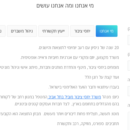
מי אנחנו ומה אנחנו עושים
)
מי אנחנו
יחסי ציבור
ייעוץ תקשורתי
ניהול משברים
נ
20 שנה של ניסיון עם רעב יומיומי לתוצאות והישגים.
)
משרד מקצוען, יוזם ומקורי עם אנרגיות חיוביות וראייה אופטימית.
מומחים ביחסי ציבור, מינוף והחדרת מותגים וחברות, מיתוג אישי וניהול מוניטין
ועוד קצת על רונן הלל
ה
בעברו עיתונאי ודובר הוועד האולימפי בישראל.
כיום: מנהל
משרד יחסי ציבור מוביל בתל אביב
המטפל במגוון רחב של לקוחות
בהם מהגדולים בתחומם בארץ, לצד חברות ועסקים קטנים ובינוניים.
ה
מוטו: תעשה, תצליח! פחות דיבורים ויותר מעשים. מבחן התוצאה הוא הקובע!
תחביבים: ספורט, מוזיקה, רכב ותקשורת