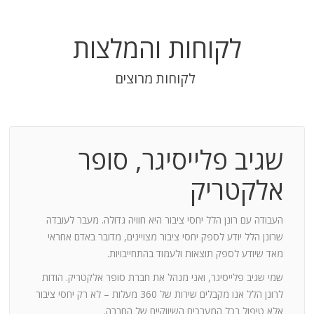
לקוחות והמלצות
לקוחות מרוצים
שגיב פלייסיגר, סופר
בודה
אלקטריק
חנות:
העבודה עם רונן הלל יחסי ציבור היא חוויה גדולה. מעבר לעובדה
שרונן הלל יודע לספק יחסי ציבור מצויינים, מדובר באדם אחראי
וד
מאד שיודע לספק תוצאות ולעמוד בהתחייבויות.
שמי שגיב פלייסיגר, ואני מנהל את חברת סופר אלקטריק. הודות
ומייצר
לרונן הלל אנו מקבלים שירות של 360 מעלות – לא רק יחסי ציבור
ש בך
אלא טיפול בכל המערכים השיווקיים של החברה.