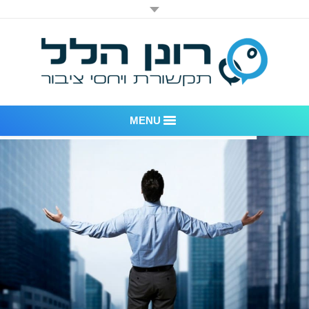
MENU
רונן הלל יחסי ציבור
אודות החברה
דוגמאות לעבודות שביצענו
לקוחות – משרד יחסי ציבור רונן הלל
חדר חדשות