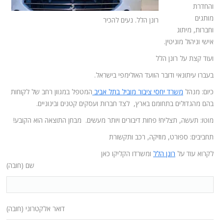
והחדרת
מותגים
רונן הלל. נעים להכיר
וחברות, מיתוג
אישי וניהול מוניטין.
ועוד קצת על רונן הלל
בעברו עיתונאי ודובר הוועד האולימפי בישראל.
כיום: מנהל
משרד יחסי ציבור מוביל בתל אביב
המטפל במגוון רחב של לקוחות
בהם מהגדולים בתחומם בארץ, לצד חברות ועסקים קטנים ובינוניים.
מוטו: תעשה, תצליח! פחות דיבורים ויותר מעשים. מבחן התוצאה הוא הקובע!
תחביבים: ספורט, מוזיקה, רכב ותקשורת
לקרוא עוד על
רונן הלל
ומשרדו הקליקו כאן
שם (חובה)
דואר אלקטרוני (חובה)