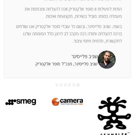
ה
חוצי
הודות לפעילות זו סופר אלקטריק זוכה להצלחה ומבססת את
ן
מעמדה כמותג מוביל בשירות, מקצועיות ואיכות.
בשמי, שגיב פלייסיגר, ובשם כל עובדי סופר אלקטריק אנו שולחים
מי
ברכה להצלחה ותודה רבה מקרב לב לרונן הלל המומחה שלנו
לתקשורת, תדמית ויחסי ציבור.
קוחות
שגיב פלייסיגר
שגיב פלייסיגר, מנכ"ל סופר אלקטריק
עושה
עי
רומתך