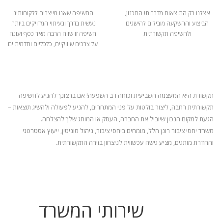
אצלנו רק התוצאות מדברות! התכנון,
החשיפה שאנו מייצרים ללקוחותינו
הביצוע וההשקעה מובילים להישגים
נעשית בדרך ובעיתוי המדויקים ביותר.
ולחשיפה תקשורתית
חשיפה זו שווה הרבה מאד כסף ועונה
על צרכים שיווקיים, כלכליים ותדמיתיים
תקשורת היא המעצמה השביעית וכוחה רב השפעה! אם ברצונך להגיע לחשיפה
תקשורתית רחבה, ליצור בולטות על פני המתחרים, להניע
לפעולה ולהשיג תוצאות –
הגעת למקום הנכון שיוביל את החברה, העסק או המותג שלך להצלחה.
משרד יחסי ציבור רונן הלל, מומחים ביחסי ציבור, ניהול מוניטין, ייעוץ אסטרטגי
והחדרת מותגים, מציע גישה עכשווית לניצחון בזירה התקשורתית.
שירותי המשרד