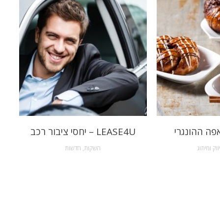
פה ההונגרי
LEASE4U – יחסי ציבור רכב
ווק ומיתוג
השקות
,
חדשות