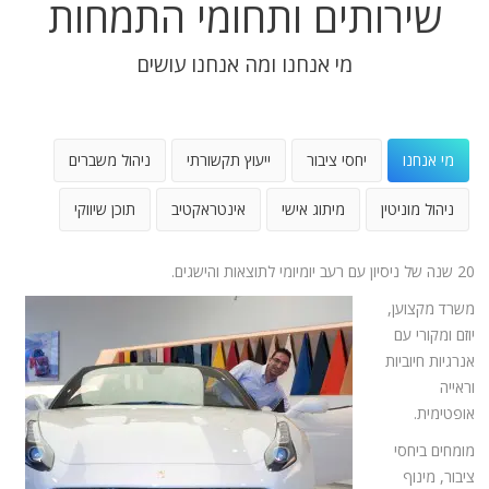
שירותים ותחומי התמחות
מי אנחנו ומה אנחנו עושים
מי אנחנו
יחסי ציבור
ייעוץ תקשורתי
ניהול משברים
ניהול מוניטין
מיתוג אישי
אינטראקטיב
תוכן שיווקי
20 שנה של ניסיון עם רעב יומיומי לתוצאות והישגים.
משרד מקצוען,
יוזם ומקורי עם
אנרגיות חיוביות
וראייה
אופטימית.
מומחים ביחסי
ציבור, מינוף