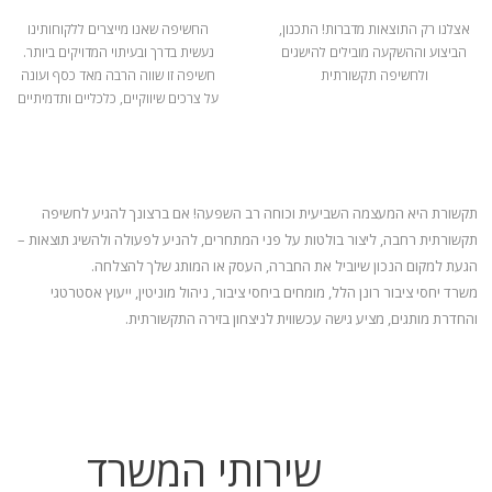
אצלנו רק התוצאות מדברות! התכנון,
החשיפה שאנו מייצרים ללקוחותינו
הביצוע וההשקעה מובילים להישגים
נעשית בדרך ובעיתוי המדויקים ביותר.
ולחשיפה תקשורתית
חשיפה זו שווה הרבה מאד כסף ועונה
על צרכים שיווקיים, כלכליים ותדמיתיים
תקשורת היא המעצמה השביעית וכוחה רב השפעה! אם ברצונך להגיע לחשיפה
תקשורתית רחבה, ליצור בולטות על פני המתחרים, להניע
לפעולה ולהשיג תוצאות –
הגעת למקום הנכון שיוביל את החברה, העסק או המותג שלך להצלחה.
משרד יחסי ציבור רונן הלל, מומחים ביחסי ציבור, ניהול מוניטין, ייעוץ אסטרטגי
והחדרת מותגים, מציע גישה עכשווית לניצחון בזירה התקשורתית.
שירותי המשרד