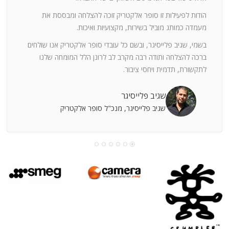
ה
חוצי
הודות לפעילות זו סופר אלקטריק זוכה להצלחה ומבססת את
ן
מעמדה כמותג מוביל בשירות, מקצועיות ואיכות.
בשמי, שגיב פלייסיגר, ובשם כל עובדי סופר אלקטריק אנו שולחים
מי
ברכה להצלחה ותודה רבה מקרב לב לרונן הלל המומחה שלנו
לתקשורת, תדמית ויחסי ציבור.
קוחות
שגיב פלייסיגר
שגיב פלייסיגר, מנכ"ל סופר אלקטריק
עושה
עי
רומתך