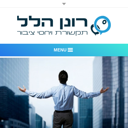
MENU
רונן הלל יחסי ציבור
אודות החברה
דוגמאות לעבודות שביצענו
לקוחות – משרד יחסי ציבור רונן הלל
חדר חדשות