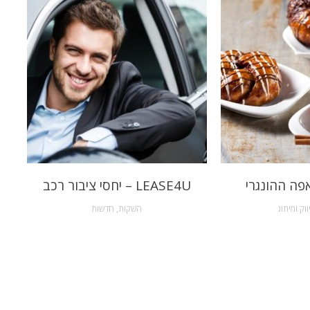
פה ההונגרי
LEASE4U – יחסי ציבור רכב
ווק ומיתוג
השקות
,
חדשות