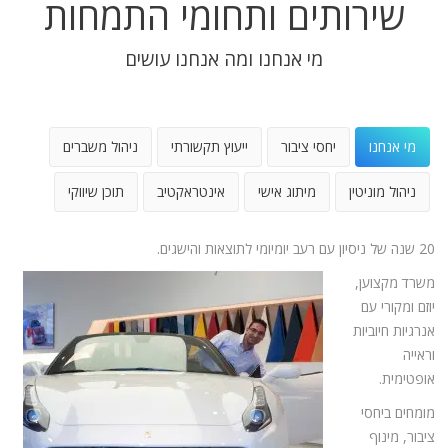
שירותים ותחומי התמחות
מי אנחנו ומה אנחנו עושים
מי אנחנו
יחסי ציבור
ייעוץ תקשורתי
ניהול משברים
ניהול מוניטין
מיתוג אישי
אינטראקטיב
תוכן שיווקי
20 שנה של ניסיון עם רעב יומיומי לתוצאות והישגים.
משרד מקצוען,
יוזם ומקורי עם
אנרגיות חיוביות
וראייה
אופטימית.
מומחים ביחסי
ציבור, מינוף