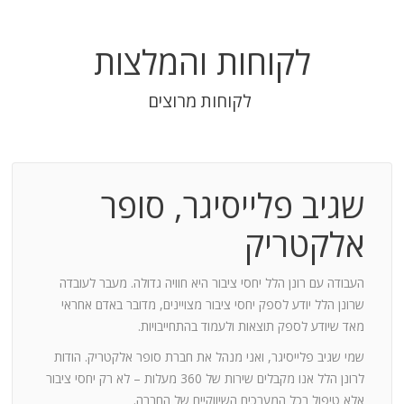
לקוחות והמלצות
לקוחות מרוצים
שגיב פלייסיגר, סופר
בודה
אלקטריק
חנות:
העבודה עם רונן הלל יחסי ציבור היא חוויה גדולה. מעבר לעובדה
שרונן הלל יודע לספק יחסי ציבור מצויינים, מדובר באדם אחראי
וד
מאד שיודע לספק תוצאות ולעמוד בהתחייבויות.
שמי שגיב פלייסיגר, ואני מנהל את חברת סופר אלקטריק. הודות
ומייצר
לרונן הלל אנו מקבלים שירות של 360 מעלות – לא רק יחסי ציבור
ש בך
אלא טיפול בכל המערכים השיווקיים של החברה.