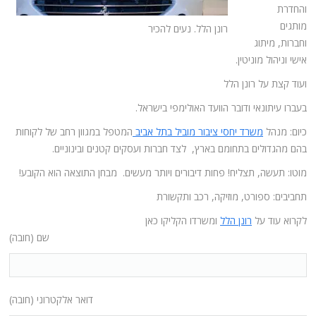
והחדרת
מותגים
רונן הלל. נעים להכיר
וחברות, מיתוג
אישי וניהול מוניטין.
ועוד קצת על רונן הלל
בעברו עיתונאי ודובר הוועד האולימפי בישראל.
כיום: מנהל
משרד יחסי ציבור מוביל בתל אביב
המטפל במגוון רחב של לקוחות
בהם מהגדולים בתחומם בארץ, לצד חברות ועסקים קטנים ובינוניים.
מוטו: תעשה, תצליח! פחות דיבורים ויותר מעשים. מבחן התוצאה הוא הקובע!
תחביבים: ספורט, מוזיקה, רכב ותקשורת
לקרוא עוד על
רונן הלל
ומשרדו הקליקו כאן
שם (חובה)
דואר אלקטרוני (חובה)