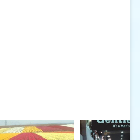
האישיות העומדים לרשותי ללא סייג ומגבלות.
שנה טובה לך ולבני ביתך.
חיים רוגטקה, מנכ"ל פארק אתגרים, טופ 94, אילת
חיים רוגטקה
חיים רוגטקה, מנכ"ל פארק אתגרים TOP 94