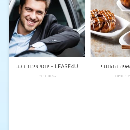
אפה ההונגרי
LEASE4U – יחסי ציבור רכב
יווק ומיתוג
השקות
,
חדשות