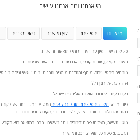
מי אנחנו ומה אנחנו עושים
)
מי אנחנו
יחסי ציבור
ייעוץ תקשורתי
ניהול משברים
נ
20 שנה של ניסיון עם רעב יומיומי לתוצאות והישגים.
)
משרד מקצוען, יוזם ומקורי עם אנרגיות חיוביות וראייה אופטימית.
מומחים ביחסי ציבור, מינוף והחדרת מותגים וחברות, מיתוג אישי וניהול מוניטין
ועוד קצת על רונן הלל
ה
בעברו עיתונאי ודובר הוועד האולימפי בישראל.
כיום: מנהל
משרד יחסי ציבור מוביל בתל אביב
המטפל במגוון רחב של לקוחות
בהם מהגדולים בתחומם בארץ, לצד חברות ועסקים קטנים ובינוניים.
ה
מוטו: תעשה, תצליח! פחות דיבורים ויותר מעשים. מבחן התוצאה הוא הקובע!
תחביבים: ספורט, מוזיקה, רכב ותקשורת