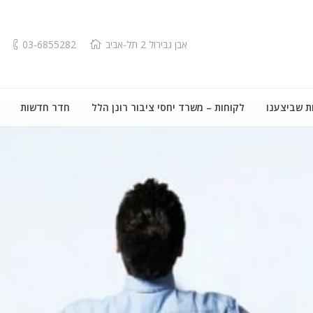
אבן גבירול 2 תל-אביב
03-6855282
ת שביצענו
לקוחות – משרד יחסי ציבור רונן הלל
חדר חדשות