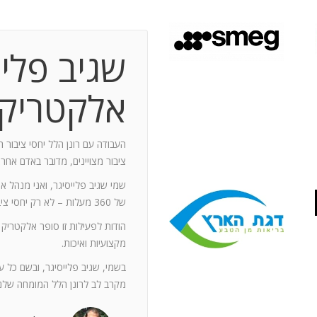
שגיב פליי
 תקופת עבודה משותפת בת 10 שנים.
ותף מספר תחנות: פארק מיני ישראל בלטרון,
אלקטריק
יום טופ 94 באילת. בין לבין נעזרתי בך בפעילויות אחרות שבהן היינו
האוסקר של איגוד המפרסמים.
ה יוזם , מדרבן ומייצר תקשורת יש
העבודה עם רונן הלל יחסי ציבור ה
יש בך את היכולת להניע את כלל הצוות
ציבור מצויינים, מדובר באדם אחר
נדרשים לך. הקשרים שלך עם עולם התקשורת
שמי שגיב פלייסיגר, ואני מנהל א
תה חפץ ובקבועי זמן קצרים.
של 360 מעלות – לא רק יחסי ציבור אלא טיפול בכל המערכים השיווקיים של החברה.
ל מימד פרסומי ומכיר את רזי הפעלתו. על אף
הודות לפעילות זו סופר אלקטריק
קנה לצוות שלי ולי את התחושה, שרק אנו
מקצועיות ואיכות.
נן שגורות בפיך. המאגר האנרגטי שלך בלתי
ותך כשותף לתכנון אסטרטגי הן לתקציבים
בשמי, שגיב פלייסיגר, ובשם כל 
ן הרב שלך מאפשרים לי כלקוח, לסמוך עליך
מקרב לב לרונן הלל המומחה שלנו
ה הגבוה ובסטנדרט הרצוי לי. אתה גורם
. רונן, תודה לך על תרומתך המקצועית ויכולותיך