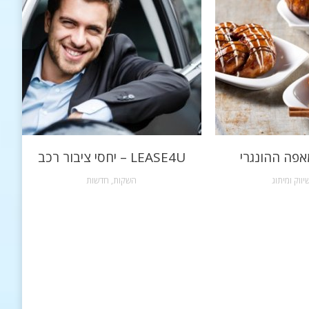
אפה ההונגרי
LEASE4U – יחסי ציבור רכב
יווק ומיתוג
השקות
,
חדשות