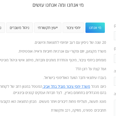
מי אנחנו ומה אנחנו עושים
)
מי אנחנו
יחסי ציבור
ייעוץ תקשורתי
ניהול משברים
נ
20 שנה של ניסיון עם רעב יומיומי לתוצאות והישגים.
)
משרד מקצוען, יוזם ומקורי עם אנרגיות חיוביות וראייה אופטימית.
מומחים ביחסי ציבור, מינוף והחדרת מותגים וחברות, מיתוג אישי וניהול מוניטין
ועוד קצת על רונן הלל
ה
בעברו עיתונאי ודובר הוועד האולימפי בישראל.
כיום: מנהל
משרד יחסי ציבור מוביל בתל אביב
המטפל במגוון רחב של לקוחות
בהם מהגדולים בתחומם בארץ, לצד חברות ועסקים קטנים ובינוניים.
ה
מוטו: תעשה, תצליח! פחות דיבורים ויותר מעשים. מבחן התוצאה הוא הקובע!
תחביבים: ספורט, מוזיקה, רכב ותקשורת