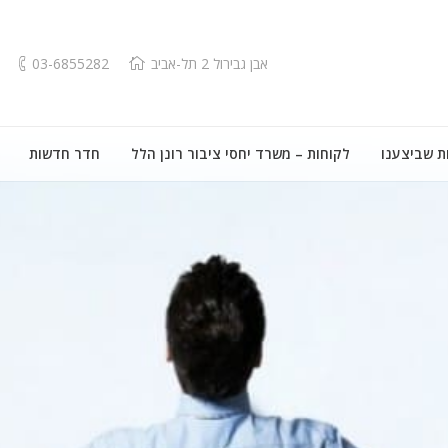
אבן גבירול 2 תל-אביב
03-6855282
ת שביצענו
לקוחות – משרד יחסי ציבור רונן הלל
חדר חדשות