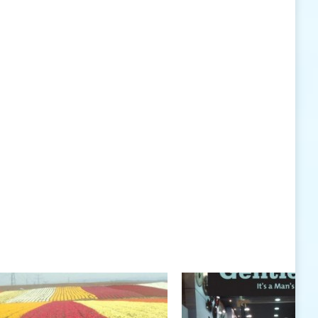
האישיות העומדים לרשותי ללא סייג ומגבלות.
שנה טובה לך ולבני ביתך.
חיים רוגטקה, מנכ"ל פארק אתגרים, טופ 94, אילת
חיים רוגטקה
חיים רוגטקה, מנכ"ל פארק אתגרים TOP 94