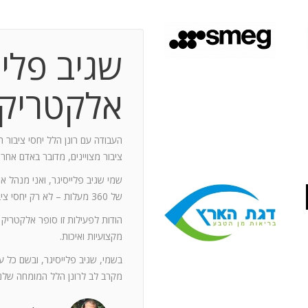
שגיב פליי
 תקופת עבודה משותפת בת 10 שנים.
ותף מספר תחנות: פארק מיני ישראל בלטרון,
אלקטריק
יום טופ 94 באילת. בין לבין נעזרתי בך בפעילויות אחרות שבהן היינו
האוסקר של איגוד המפרסמים.
ה יוזם , מדרבן ומייצר תקשורת יש
העבודה עם רונן הלל יחסי ציבור ה
יש בך את היכולת להניע את כלל הצוות
ציבור מצויינים, מדובר באדם אחר
נדרשים לך. הקשרים שלך עם עולם התקשורת
שמי שגיב פלייסיגר, ואני מנהל א
תה חפץ ובקבועי זמן קצרים.
של 360 מעלות – לא רק יחסי ציבור אלא טיפול בכל המערכים השיווקיים של החברה.
ל מימד פרסומי ומכיר את רזי הפעלתו. על אף
הודות לפעילות זו סופר אלקטריק
קנה לצוות שלי ולי את התחושה, שרק אנו
מקצועיות ואיכות.
נן שגורות בפיך. המאגר האנרגטי שלך בלתי
ותך כשותף לתכנון אסטרטגי הן לתקציבים
בשמי, שגיב פלייסיגר, ובשם כל 
ן הרב שלך מאפשרים לי כלקוח, לסמוך עליך
מקרב לב לרונן הלל המומחה שלנו
ה הגבוה ובסטנדרט הרצוי לי. אתה גורם
. רונן, תודה לך על תרומתך המקצועית ויכולותיך