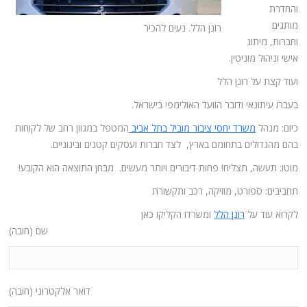
והחדרת
מותגים
רונן הלל. נעים להכיר
וחברות, מיתוג
אישי וניהול מוניטין.
ועוד קצת על רונן הלל
בעברו עיתונאי ודובר הוועד האולימפי בישראל.
כיום: מנהל
משרד יחסי ציבור מוביל בתל אביב
המטפל במגוון רחב של לקוחות
בהם מהגדולים בתחומם בארץ, לצד חברות ועסקים קטנים ובינוניים.
מוטו: תעשה, תצליח! פחות דיבורים ויותר מעשים. מבחן התוצאה הוא הקובע!
תחביבים: ספורט, מוזיקה, רכב ותקשורת
לקרוא עוד על
רונן הלל
ומשרדו הקליקו כאן
שם (חובה)
דואר אלקטרוני (חובה)