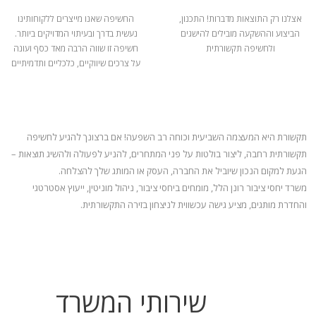
אצלנו רק התוצאות מדברות! התכנון,
החשיפה שאנו מייצרים ללקוחותינו
הביצוע וההשקעה מובילים להישגים
נעשית בדרך ובעיתוי המדויקים ביותר.
ולחשיפה תקשורתית
חשיפה זו שווה הרבה מאד כסף ועונה
על צרכים שיווקיים, כלכליים ותדמיתיים
תקשורת היא המעצמה השביעית וכוחה רב השפעה! אם ברצונך להגיע לחשיפה
תקשורתית רחבה, ליצור בולטות על פני המתחרים, להניע
לפעולה ולהשיג תוצאות –
הגעת למקום הנכון שיוביל את החברה, העסק או המותג שלך להצלחה.
משרד יחסי ציבור רונן הלל, מומחים ביחסי ציבור, ניהול מוניטין, ייעוץ אסטרטגי
והחדרת מותגים, מציע גישה עכשווית לניצחון בזירה התקשורתית.
שירותי המשרד