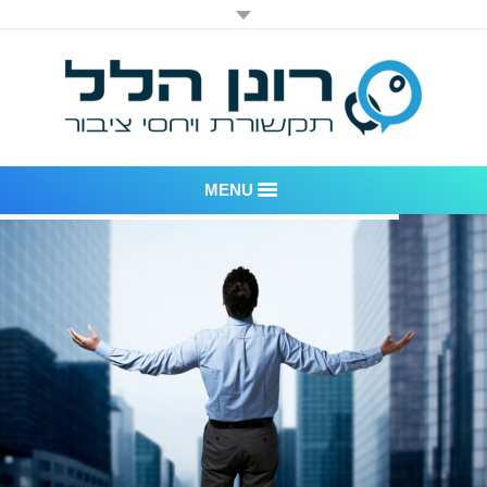
MENU
רונן הלל יחסי ציבור
אודות החברה
דוגמאות לעבודות שביצענו
לקוחות – משרד יחסי ציבור רונן הלל
חדר חדשות