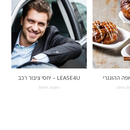
פה ההונגרי
LEASE4U – יחסי ציבור רכב
ווק ומיתוג
השקות
,
חדשות