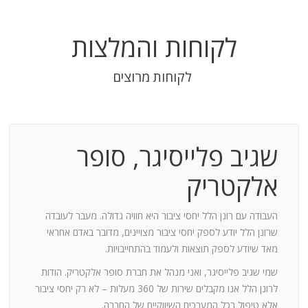
לקוחות והמלצות
לקוחות מרוצים
שגיב פלייסיגר, סופר
בודה
אלקטריק
חנות:
העבודה עם רונן הלל יחסי ציבור היא חוויה גדולה. מעבר לעובדה
שרונן הלל יודע לספק יחסי ציבור מצויינים, מדובר באדם אחראי
וד
מאד שיודע לספק תוצאות ולעמוד בהתחייבויות.
שמי שגיב פלייסיגר, ואני מנהל את חברת סופר אלקטריק. הודות
ומייצר
לרונן הלל אנו מקבלים שירות של 360 מעלות – לא רק יחסי ציבור
ש בך
אלא טיפול בכל המערכים השיווקיים של החברה.