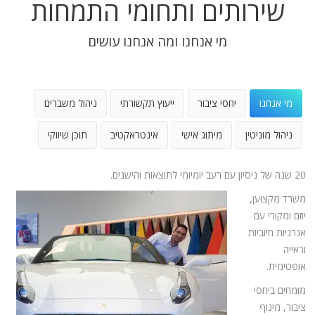
שירותים ותחומי התמחות
מי אנחנו ומה אנחנו עושים
מי אנחנו
יחסי ציבור
ייעוץ תקשורתי
ניהול משברים
ניהול מוניטין
מיתוג אישי
אינטראקטיב
תוכן שיווקי
20 שנה של ניסיון עם רעב יומיומי לתוצאות והישגים.
משרד מקצוען,
יוזם ומקורי עם
אנרגיות חיוביות
וראייה
אופטימית.
מומחים ביחסי
ציבור, מינוף