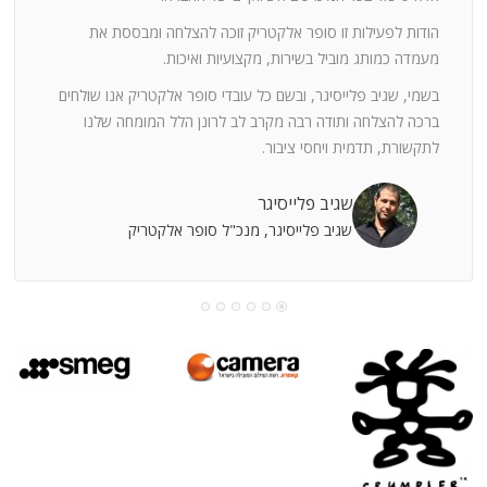
ה
חוצי
הודות לפעילות זו סופר אלקטריק זוכה להצלחה ומבססת את
ן
מעמדה כמותג מוביל בשירות, מקצועיות ואיכות.
בשמי, שגיב פלייסיגר, ובשם כל עובדי סופר אלקטריק אנו שולחים
מי
ברכה להצלחה ותודה רבה מקרב לב לרונן הלל המומחה שלנו
לתקשורת, תדמית ויחסי ציבור.
קוחות
שגיב פלייסיגר
שגיב פלייסיגר, מנכ"ל סופר אלקטריק
עושה
עי
רומתך