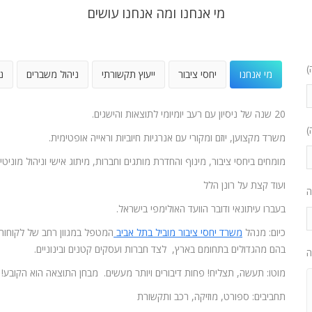
מי אנחנו ומה אנחנו עושים
)
מי אנחנו
יחסי ציבור
ייעוץ תקשורתי
ניהול משברים
נ
20 שנה של ניסיון עם רעב יומיומי לתוצאות והישגים.
)
משרד מקצוען, יוזם ומקורי עם אנרגיות חיוביות וראייה אופטימית.
מומחים ביחסי ציבור, מינוף והחדרת מותגים וחברות, מיתוג אישי וניהול מוניטין
ועוד קצת על רונן הלל
ה
בעברו עיתונאי ודובר הוועד האולימפי בישראל.
כיום: מנהל
משרד יחסי ציבור מוביל בתל אביב
המטפל במגוון רחב של לקוחות
בהם מהגדולים בתחומם בארץ, לצד חברות ועסקים קטנים ובינוניים.
ה
מוטו: תעשה, תצליח! פחות דיבורים ויותר מעשים. מבחן התוצאה הוא הקובע!
תחביבים: ספורט, מוזיקה, רכב ותקשורת