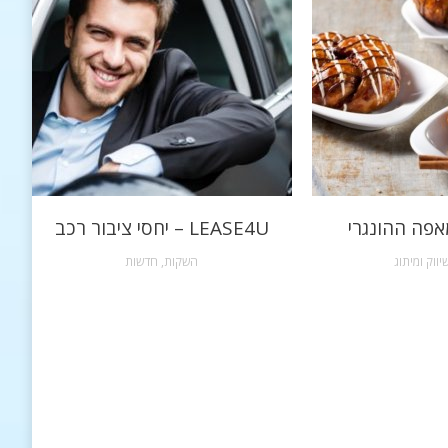
אפה ההונגרי
LEASE4U – יחסי ציבור רכב
יווק ומיתוג
השקות
,
חדשות