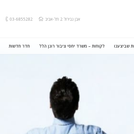
אבן גבירול 2 תל-אביב
03-6855282
ת שביצענו
לקוחות – משרד יחסי ציבור רונן הלל
חדר חדשות