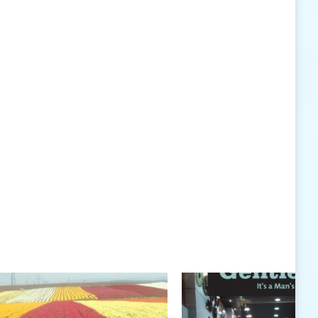
האישיות העומדים לרשותי ללא סייג ומגבלות.
שנה טובה לך ולבני ביתך.
חיים רוגטקה, מנכ"ל פארק אתגרים, טופ 94, אילת
חיים רוגטקה
חיים רוגטקה, מנכ"ל פארק אתגרים TOP 94