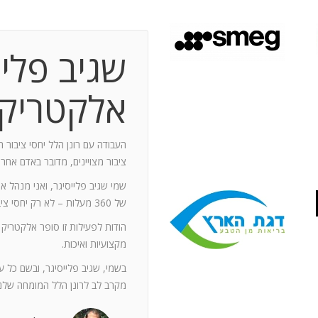
שגיב פליי
 תקופת עבודה משותפת בת 10 שנים.
ותף מספר תחנות: פארק מיני ישראל בלטרון,
אלקטריק
יום טופ 94 באילת. בין לבין נעזרתי בך בפעילויות אחרות שבהן היינו
האוסקר של איגוד המפרסמים.
ה יוזם , מדרבן ומייצר תקשורת יש
העבודה עם רונן הלל יחסי ציבור ה
יש בך את היכולת להניע את כלל הצוות
ציבור מצויינים, מדובר באדם אחר
נדרשים לך. הקשרים שלך עם עולם התקשורת
שמי שגיב פלייסיגר, ואני מנהל א
תה חפץ ובקבועי זמן קצרים.
של 360 מעלות – לא רק יחסי ציבור אלא טיפול בכל המערכים השיווקיים של החברה.
ל מימד פרסומי ומכיר את רזי הפעלתו. על אף
הודות לפעילות זו סופר אלקטריק
קנה לצוות שלי ולי את התחושה, שרק אנו
מקצועיות ואיכות.
נן שגורות בפיך. המאגר האנרגטי שלך בלתי
ותך כשותף לתכנון אסטרטגי הן לתקציבים
בשמי, שגיב פלייסיגר, ובשם כל 
ן הרב שלך מאפשרים לי כלקוח, לסמוך עליך
מקרב לב לרונן הלל המומחה שלנו
ה הגבוה ובסטנדרט הרצוי לי. אתה גורם
. רונן, תודה לך על תרומתך המקצועית ויכולותיך