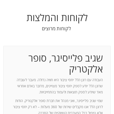
לקוחות והמלצות
לקוחות מרוצים
שגיב פלייסיגר, סופר
בודה
אלקטריק
חנות:
העבודה עם רונן הלל יחסי ציבור היא חוויה גדולה. מעבר לעובדה
שרונן הלל יודע לספק יחסי ציבור מצויינים, מדובר באדם אחראי
וד
מאד שיודע לספק תוצאות ולעמוד בהתחייבויות.
שמי שגיב פלייסיגר, ואני מנהל את חברת סופר אלקטריק. הודות
ומייצר
לרונן הלל אנו מקבלים שירות של 360 מעלות – לא רק יחסי ציבור
ש בך
אלא טיפול בכל המערכים השיווקיים של החברה.