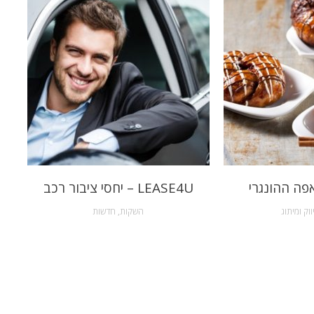
פה ההונגרי
LEASE4U – יחסי ציבור רכב
ווק ומיתוג
השקות
,
חדשות