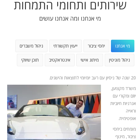
שירותים ותחומי התמחות
מי אנחנו ומה אנחנו עושים
מי אנחנו
יחסי ציבור
ייעוץ תקשורתי
ניהול משברים
ניהול מוניטין
מיתוג אישי
אינטראקטיב
תוכן שיווקי
20 שנה של ניסיון עם רעב יומיומי לתוצאות והישגים.
משרד מקצוען,
יוזם ומקורי עם
אנרגיות חיוביות
וראייה
אופטימית.
מומחים ביחסי
ציבור, מינוף