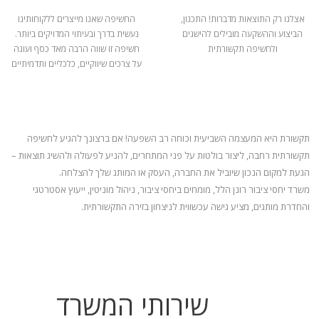
אצלנו רק התוצאות מדברות! התכנון,
החשיפה שאנו מייצרים ללקוחותינו
הביצוע וההשקעה מובילים להישגים
נעשית בדרך ובעיתוי המדויקים ביותר.
ולחשיפה תקשורתית
חשיפה זו שווה הרבה מאד כסף ועונה
על צרכים שיווקיים, כלכליים ותדמיתיים
תקשורת היא המעצמה השביעית וכוחה רב השפעה! אם ברצונך להגיע לחשיפה
תקשורתית רחבה, ליצור בולטות על פני המתחרים, להניע
לפעולה ולהשיג תוצאות –
הגעת למקום הנכון שיוביל את החברה, העסק או המותג שלך להצלחה.
משרד יחסי ציבור רונן הלל, מומחים ביחסי ציבור, ניהול מוניטין, ייעוץ אסטרטגי
והחדרת מותגים, מציע גישה עכשווית לניצחון בזירה התקשורתית.
שירותי המשרד