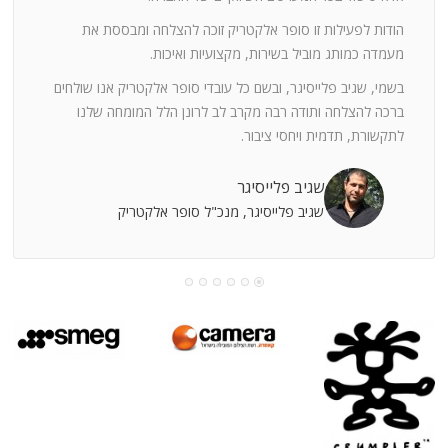
ה
חוצי
הודות לפעילות זו סופר אלקטריק זוכה להצלחה ומבססת את
ן
מעמדה כמותג מוביל בשירות, מקצועיות ואיכות.
בשמי, שגיב פלייסיגר, ובשם כל עובדי סופר אלקטריק אנו שולחים
מי
ברכה להצלחה ותודה רבה מקרב לב לרונן הלל המומחה שלנו
לתקשורת, תדמית ויחסי ציבור.
קוחות
שגיב פלייסיגר
שגיב פלייסיגר, מנכ"ל סופר אלקטריק
עושה
עי
רומתך