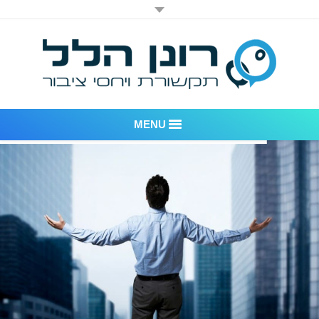
MENU
רונן הלל יחסי ציבור
אודות החברה
דוגמאות לעבודות שביצענו
לקוחות – משרד יחסי ציבור רונן הלל
חדר חדשות