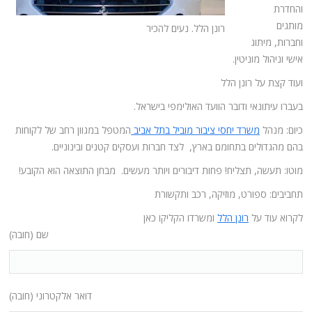
והחדרת
מותגים
רונן הלל. נעים להכיר
וחברות, מיתוג
אישי וניהול מוניטין.
ועוד קצת על רונן הלל
בעברו עיתונאי ודובר הוועד האולימפי בישראל.
כיום: מנהל
משרד יחסי ציבור מוביל בתל אביב
המטפל במגוון רחב של לקוחות
בהם מהגדולים בתחומם בארץ, לצד חברות ועסקים קטנים ובינוניים.
מוטו: תעשה, תצליח! פחות דיבורים ויותר מעשים. מבחן התוצאה הוא הקובע!
תחביבים: ספורט, מוזיקה, רכב ותקשורת
לקרוא עוד על
רונן הלל
ומשרדו הקליקו כאן
שם (חובה)
דואר אלקטרוני (חובה)