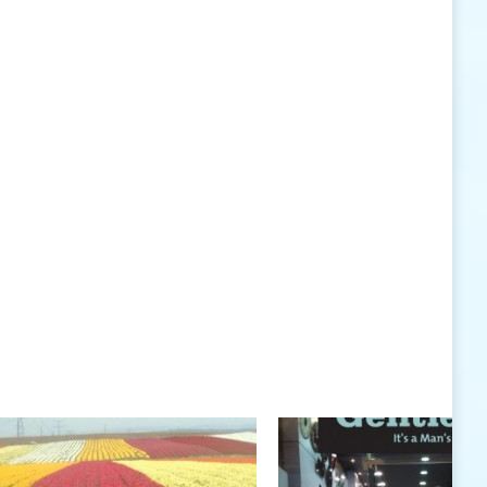
האישיות העומדים לרשותי ללא סייג ומגבלות.
שנה טובה לך ולבני ביתך.
חיים רוגטקה, מנכ"ל פארק אתגרים, טופ 94, אילת
חיים רוגטקה
חיים רוגטקה, מנכ"ל פארק אתגרים TOP 94