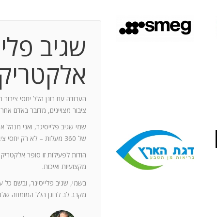
שגיב פליי
 תקופת עבודה משותפת בת 10 שנים.
ותף מספר תחנות: פארק מיני ישראל בלטרון,
אלקטריק
יום טופ 94 באילת. בין לבין נעזרתי בך בפעילויות אחרות שבהן היינו
האוסקר של איגוד המפרסמים.
ה יוזם , מדרבן ומייצר תקשורת יש
העבודה עם רונן הלל יחסי ציבור ה
יש בך את היכולת להניע את כלל הצוות
ציבור מצויינים, מדובר באדם אחר
נדרשים לך. הקשרים שלך עם עולם התקשורת
שמי שגיב פלייסיגר, ואני מנהל א
תה חפץ ובקבועי זמן קצרים.
של 360 מעלות – לא רק יחסי ציבור אלא טיפול בכל המערכים השיווקיים של החברה.
ל מימד פרסומי ומכיר את רזי הפעלתו. על אף
הודות לפעילות זו סופר אלקטריק
קנה לצוות שלי ולי את התחושה, שרק אנו
מקצועיות ואיכות.
נן שגורות בפיך. המאגר האנרגטי שלך בלתי
ותך כשותף לתכנון אסטרטגי הן לתקציבים
בשמי, שגיב פלייסיגר, ובשם כל 
ן הרב שלך מאפשרים לי כלקוח, לסמוך עליך
מקרב לב לרונן הלל המומחה שלנו
ה הגבוה ובסטנדרט הרצוי לי. אתה גורם
. רונן, תודה לך על תרומתך המקצועית ויכולותיך