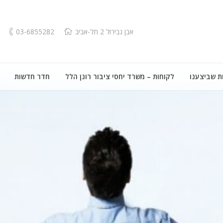
אבן גבירול 2 תל-אביב
03-6855282
ת שביצענו
לקוחות – משרד יחסי ציבור רונן הלל
חדר חדשות