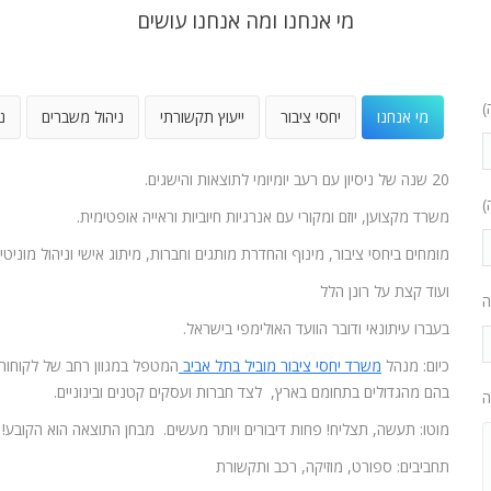
מי אנחנו ומה אנחנו עושים
)
מי אנחנו
יחסי ציבור
ייעוץ תקשורתי
ניהול משברים
נ
20 שנה של ניסיון עם רעב יומיומי לתוצאות והישגים.
)
משרד מקצוען, יוזם ומקורי עם אנרגיות חיוביות וראייה אופטימית.
מומחים ביחסי ציבור, מינוף והחדרת מותגים וחברות, מיתוג אישי וניהול מוניטין
ועוד קצת על רונן הלל
ה
בעברו עיתונאי ודובר הוועד האולימפי בישראל.
כיום: מנהל
משרד יחסי ציבור מוביל בתל אביב
המטפל במגוון רחב של לקוחות
בהם מהגדולים בתחומם בארץ, לצד חברות ועסקים קטנים ובינוניים.
ה
מוטו: תעשה, תצליח! פחות דיבורים ויותר מעשים. מבחן התוצאה הוא הקובע!
תחביבים: ספורט, מוזיקה, רכב ותקשורת