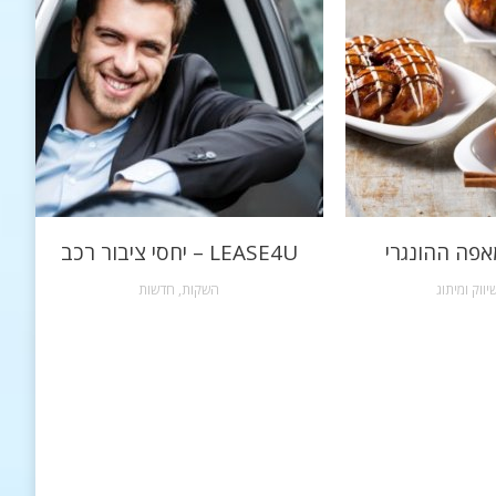
אפה ההונגרי
LEASE4U – יחסי ציבור רכב
יווק ומיתוג
השקות
,
חדשות