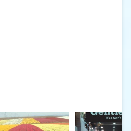
האישיות העומדים לרשותי ללא סייג ומגבלות.
שנה טובה לך ולבני ביתך.
חיים רוגטקה, מנכ"ל פארק אתגרים, טופ 94, אילת
חיים רוגטקה
חיים רוגטקה, מנכ"ל פארק אתגרים TOP 94