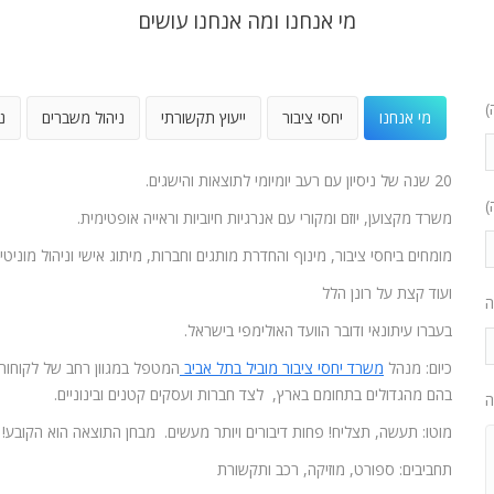
מי אנחנו ומה אנחנו עושים
)
מי אנחנו
יחסי ציבור
ייעוץ תקשורתי
ניהול משברים
נ
20 שנה של ניסיון עם רעב יומיומי לתוצאות והישגים.
)
משרד מקצוען, יוזם ומקורי עם אנרגיות חיוביות וראייה אופטימית.
מומחים ביחסי ציבור, מינוף והחדרת מותגים וחברות, מיתוג אישי וניהול מוניטין
ועוד קצת על רונן הלל
ה
בעברו עיתונאי ודובר הוועד האולימפי בישראל.
כיום: מנהל
משרד יחסי ציבור מוביל בתל אביב
המטפל במגוון רחב של לקוחות
בהם מהגדולים בתחומם בארץ, לצד חברות ועסקים קטנים ובינוניים.
ה
מוטו: תעשה, תצליח! פחות דיבורים ויותר מעשים. מבחן התוצאה הוא הקובע!
תחביבים: ספורט, מוזיקה, רכב ותקשורת