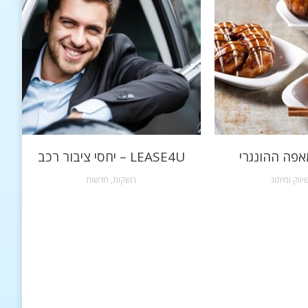
אפה ההונגרי
LEASE4U – יחסי ציבור רכב
יווק ומיתוג
השקות
,
חדשות