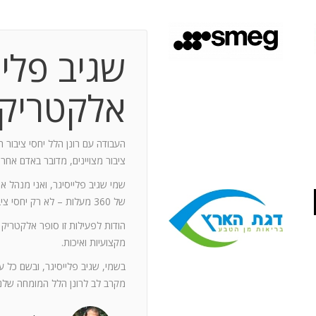
שגיב פליי
 תקופת עבודה משותפת בת 10 שנים.
ותף מספר תחנות: פארק מיני ישראל בלטרון,
אלקטריק
יום טופ 94 באילת. בין לבין נעזרתי בך בפעילויות אחרות שבהן היינו
האוסקר של איגוד המפרסמים.
ה יוזם , מדרבן ומייצר תקשורת יש
העבודה עם רונן הלל יחסי ציבור ה
יש בך את היכולת להניע את כלל הצוות
ציבור מצויינים, מדובר באדם אחר
נדרשים לך. הקשרים שלך עם עולם התקשורת
שמי שגיב פלייסיגר, ואני מנהל א
תה חפץ ובקבועי זמן קצרים.
של 360 מעלות – לא רק יחסי ציבור אלא טיפול בכל המערכים השיווקיים של החברה.
ל מימד פרסומי ומכיר את רזי הפעלתו. על אף
הודות לפעילות זו סופר אלקטריק
קנה לצוות שלי ולי את התחושה, שרק אנו
מקצועיות ואיכות.
נן שגורות בפיך. המאגר האנרגטי שלך בלתי
ותך כשותף לתכנון אסטרטגי הן לתקציבים
בשמי, שגיב פלייסיגר, ובשם כל 
ן הרב שלך מאפשרים לי כלקוח, לסמוך עליך
מקרב לב לרונן הלל המומחה שלנו
ה הגבוה ובסטנדרט הרצוי לי. אתה גורם
. רונן, תודה לך על תרומתך המקצועית ויכולותיך