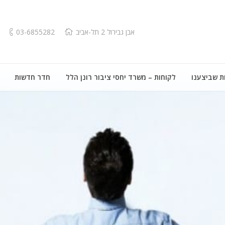
אבן גבירול 2 תל-אביב
03-6855282
ת שביצענו
לקוחות – משרד יחסי ציבור רונן הלל
חדר חדשות