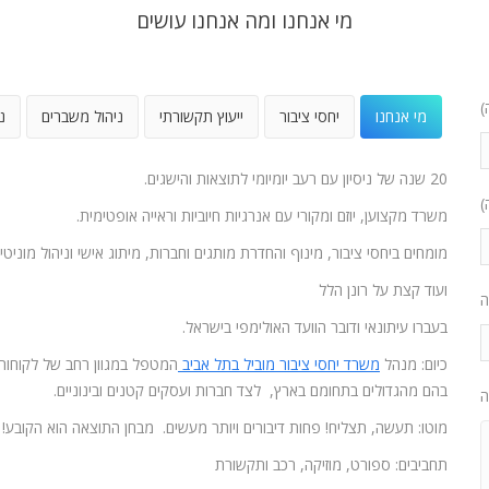
מי אנחנו ומה אנחנו עושים
)
מי אנחנו
יחסי ציבור
ייעוץ תקשורתי
ניהול משברים
נ
20 שנה של ניסיון עם רעב יומיומי לתוצאות והישגים.
)
משרד מקצוען, יוזם ומקורי עם אנרגיות חיוביות וראייה אופטימית.
מומחים ביחסי ציבור, מינוף והחדרת מותגים וחברות, מיתוג אישי וניהול מוניטין
ועוד קצת על רונן הלל
ה
בעברו עיתונאי ודובר הוועד האולימפי בישראל.
כיום: מנהל
משרד יחסי ציבור מוביל בתל אביב
המטפל במגוון רחב של לקוחות
בהם מהגדולים בתחומם בארץ, לצד חברות ועסקים קטנים ובינוניים.
ה
מוטו: תעשה, תצליח! פחות דיבורים ויותר מעשים. מבחן התוצאה הוא הקובע!
תחביבים: ספורט, מוזיקה, רכב ותקשורת