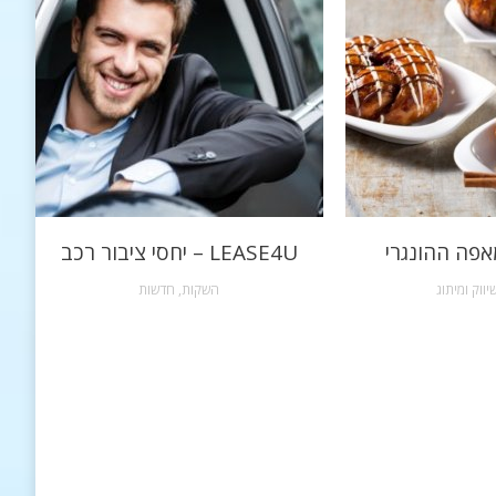
אפה ההונגרי
LEASE4U – יחסי ציבור רכב
יווק ומיתוג
השקות
,
חדשות