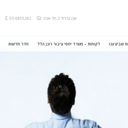
אבן גבירול 2 תל-אביב
03-6855282
ת שביצענו
לקוחות – משרד יחסי ציבור רונן הלל
חדר חדשות