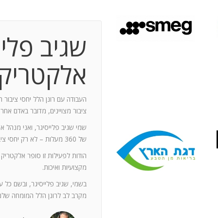
שגיב פליי
 תקופת עבודה משותפת בת 10 שנים.
ותף מספר תחנות: פארק מיני ישראל בלטרון,
אלקטריק
יום טופ 94 באילת. בין לבין נעזרתי בך בפעילויות אחרות שבהן היינו
האוסקר של איגוד המפרסמים.
ה יוזם , מדרבן ומייצר תקשורת יש
העבודה עם רונן הלל יחסי ציבור ה
יש בך את היכולת להניע את כלל הצוות
ציבור מצויינים, מדובר באדם אחר
נדרשים לך. הקשרים שלך עם עולם התקשורת
שמי שגיב פלייסיגר, ואני מנהל א
תה חפץ ובקבועי זמן קצרים.
של 360 מעלות – לא רק יחסי ציבור אלא טיפול בכל המערכים השיווקיים של החברה.
ל מימד פרסומי ומכיר את רזי הפעלתו. על אף
הודות לפעילות זו סופר אלקטריק
קנה לצוות שלי ולי את התחושה, שרק אנו
מקצועיות ואיכות.
נן שגורות בפיך. המאגר האנרגטי שלך בלתי
ותך כשותף לתכנון אסטרטגי הן לתקציבים
בשמי, שגיב פלייסיגר, ובשם כל 
ן הרב שלך מאפשרים לי כלקוח, לסמוך עליך
מקרב לב לרונן הלל המומחה שלנו
ה הגבוה ובסטנדרט הרצוי לי. אתה גורם
. רונן, תודה לך על תרומתך המקצועית ויכולותיך