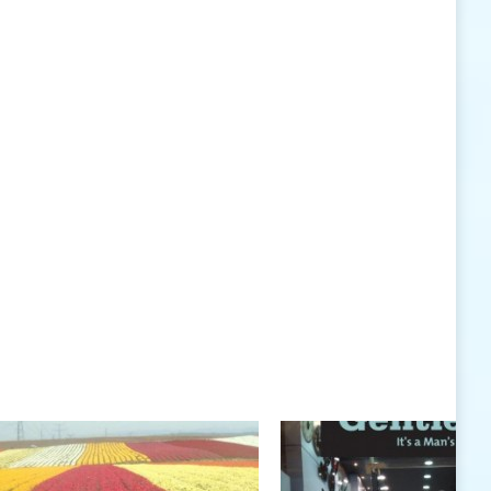
האישיות העומדים לרשותי ללא סייג ומגבלות.
שנה טובה לך ולבני ביתך.
חיים רוגטקה, מנכ"ל פארק אתגרים, טופ 94, אילת
חיים רוגטקה
חיים רוגטקה, מנכ"ל פארק אתגרים TOP 94