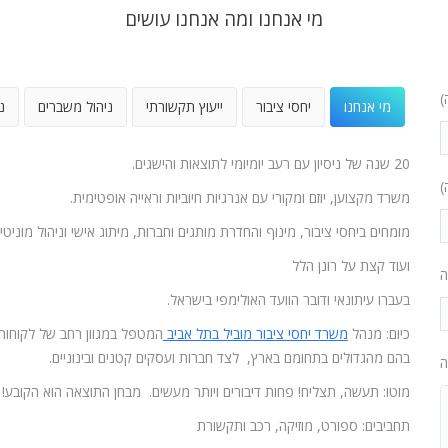
מי אנחנו ומה אנחנו עושים
)
מי אנחנו
יחסי ציבור
ייעוץ תקשורתי
ניהול משברים
נ
20 שנה של ניסיון עם רעב יומיומי לתוצאות והישגים.
)
משרד מקצוען, יוזם ומקורי עם אנרגיות חיוביות וראייה אופטימית.
מומחים ביחסי ציבור, מינוף והחדרת מותגים וחברות, מיתוג אישי וניהול מוניטין
ועוד קצת על רונן הלל
ה
בעברו עיתונאי ודובר הוועד האולימפי בישראל.
כיום: מנהל
משרד יחסי ציבור מוביל בתל אביב
המטפל במגוון רחב של לקוחות
בהם מהגדולים בתחומם בארץ, לצד חברות ועסקים קטנים ובינוניים.
ה
מוטו: תעשה, תצליח! פחות דיבורים ויותר מעשים. מבחן התוצאה הוא הקובע!
תחביבים: ספורט, מוזיקה, רכב ותקשורת