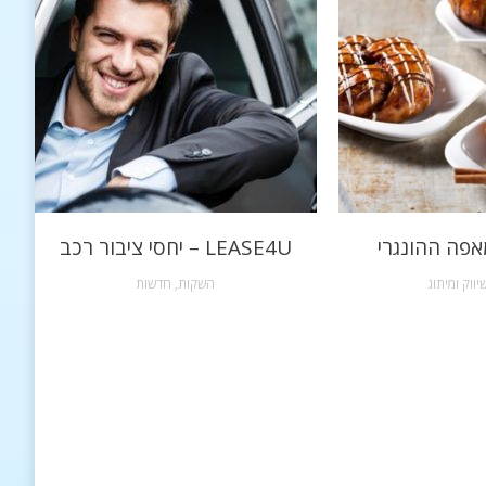
אפה ההונגרי
LEASE4U – יחסי ציבור רכב
יווק ומיתוג
השקות
,
חדשות