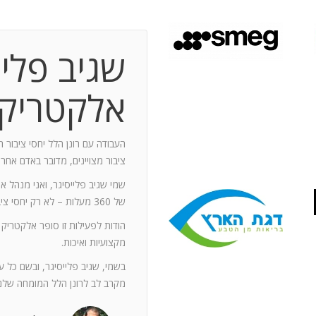
שגיב פליי
 תקופת עבודה משותפת בת 10 שנים.
ותף מספר תחנות: פארק מיני ישראל בלטרון,
אלקטריק
יום טופ 94 באילת. בין לבין נעזרתי בך בפעילויות אחרות שבהן היינו
האוסקר של איגוד המפרסמים.
ה יוזם , מדרבן ומייצר תקשורת יש
העבודה עם רונן הלל יחסי ציבור ה
יש בך את היכולת להניע את כלל הצוות
ציבור מצויינים, מדובר באדם אחר
נדרשים לך. הקשרים שלך עם עולם התקשורת
שמי שגיב פלייסיגר, ואני מנהל א
תה חפץ ובקבועי זמן קצרים.
של 360 מעלות – לא רק יחסי ציבור אלא טיפול בכל המערכים השיווקיים של החברה.
ל מימד פרסומי ומכיר את רזי הפעלתו. על אף
הודות לפעילות זו סופר אלקטריק
קנה לצוות שלי ולי את התחושה, שרק אנו
מקצועיות ואיכות.
נן שגורות בפיך. המאגר האנרגטי שלך בלתי
ותך כשותף לתכנון אסטרטגי הן לתקציבים
בשמי, שגיב פלייסיגר, ובשם כל 
ן הרב שלך מאפשרים לי כלקוח, לסמוך עליך
מקרב לב לרונן הלל המומחה שלנו
ה הגבוה ובסטנדרט הרצוי לי. אתה גורם
. רונן, תודה לך על תרומתך המקצועית ויכולותיך