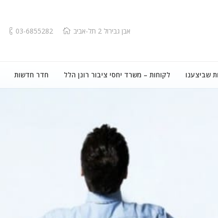
אבן גבירול 2 תל-אביב
03-6855282
ת שביצענו
לקוחות – משרד יחסי ציבור רונן הלל
חדר חדשות