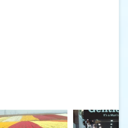
האישיות העומדים לרשותי ללא סייג ומגבלות.
שנה טובה לך ולבני ביתך.
חיים רוגטקה, מנכ"ל פארק אתגרים, טופ 94, אילת
חיים רוגטקה
חיים רוגטקה, מנכ"ל פארק אתגרים TOP 94