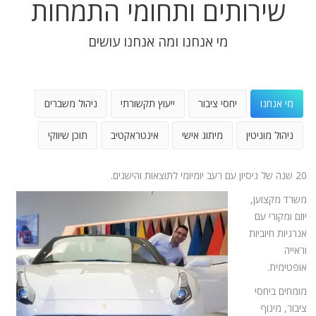
שירותים ותחומי התמחות
מי אנחנו ומה אנחנו עושים
מי אנחנו
יחסי ציבור
ייעוץ תקשורתי
ניהול משברים
ניהול מוניטין
מיתוג אישי
אינטראקטיב
תוכן שיווקי
20 שנה של ניסיון עם רעב יומיומי לתוצאות והישגים.
משרד מקצוען,
יוזם ומקורי עם
אנרגיות חיוביות
וראייה
אופטימית.
מומחים ביחסי
ציבור, מינוף