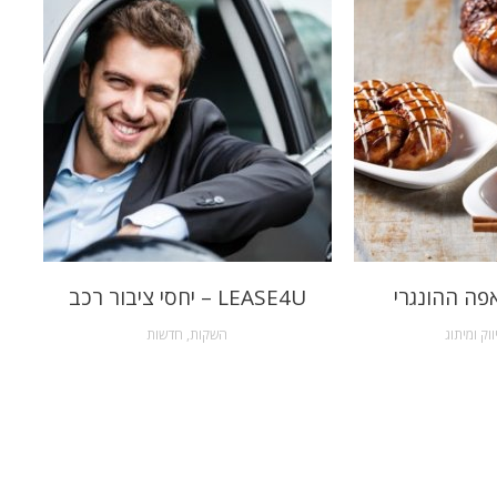
פה ההונגרי
LEASE4U – יחסי ציבור רכב
ווק ומיתוג
השקות
,
חדשות