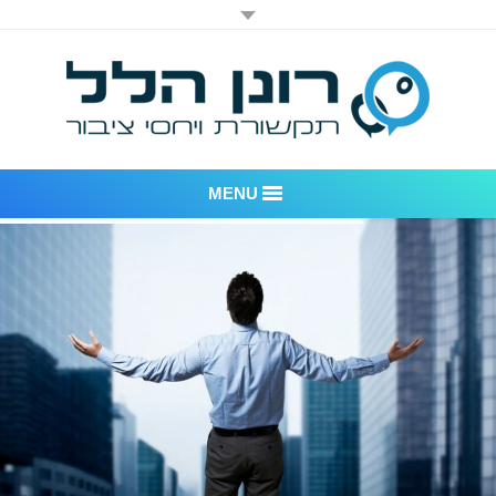
MENU
רונן הלל יחסי ציבור
אודות החברה
דוגמאות לעבודות שביצענו
לקוחות – משרד יחסי ציבור רונן הלל
חדר חדשות