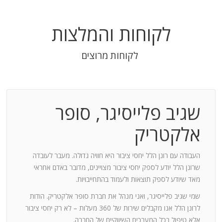
לקוחות והמלצות
לקוחות מרוצים
שגיב פלייסיגר, סופר
בודה
אלקטריק
חנות:
העבודה עם רונן הלל יחסי ציבור היא חוויה גדולה. מעבר לעובדה
שרונן הלל יודע לספק יחסי ציבור מצויינים, מדובר באדם אחראי
וד
מאד שיודע לספק תוצאות ולעמוד בהתחייבויות.
שמי שגיב פלייסיגר, ואני מנהל את חברת סופר אלקטריק. הודות
ומייצר
לרונן הלל אנו מקבלים שירות של 360 מעלות – לא רק יחסי ציבור
ש בך
אלא טיפול בכל המערכים השיווקיים של החברה.