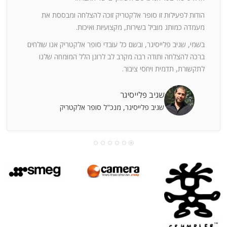
ה
חוצי
הודות לפעילות זו סופר אלקטריק זוכה להצלחה ומבססת את
ן
מעמדה כמותג מוביל בשירות, מקצועיות ואיכות.
בשמי, שגיב פלייסיגר, ובשם כל עובדי סופר אלקטריק אנו שולחים
מי
ברכה להצלחה ותודה רבה מקרב לב לרונן הלל המומחה שלנו
לתקשורת, תדמית ויחסי ציבור.
קוחות
שגיב פלייסיגר
שגיב פלייסיגר, מנכ"ל סופר אלקטריק
עושה
עי
רומתך