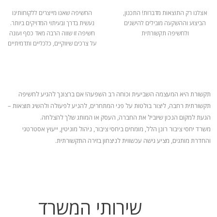
אצלנו רק התוצאות מדברות! התכנון,
החשיפה שאנו מייצרים ללקוחותינו
הביצוע וההשקעה מובילים להישגים
נעשית בדרך ובעיתוי המדויקים ביותר.
ולחשיפה תקשורתית
חשיפה זו שווה הרבה מאד כסף ועונה
על צרכים שיווקיים, כלכליים ותדמיתיים
תקשורת היא המעצמה השביעית וכוחה רב השפעה! אם ברצונך להגיע לחשיפה
תקשורתית רחבה, ליצור בולטות על פני המתחרים, להניע
לפעולה ולהשיג תוצאות –
הגעת למקום הנכון שיוביל את החברה, העסק או המותג שלך להצלחה.
משרד יחסי ציבור רונן הלל, מומחים ביחסי ציבור, ניהול מוניטין, ייעוץ אסטרטגי
והחדרת מותגים, מציע גישה עכשווית לניצחון בזירה התקשורתית.
שירותי המשרד