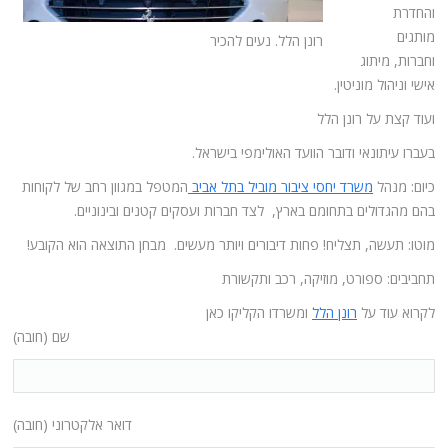
והחדרת
מותגים
רונן הלל. נעים להכיר
וחברות, מיתוג
אישי וניהול מוניטין.
ועוד קצת על רונן הלל
בעברו עיתונאי ודובר הוועד האולימפי בישראל.
כיום: מנהל
משרד יחסי ציבור מוביל בתל אביב
המטפל במגוון רחב של לקוחות
בהם מהגדולים בתחומם בארץ, לצד חברות ועסקים קטנים ובינוניים.
מוטו: תעשה, תצליח! פחות דיבורים ויותר מעשים. מבחן התוצאה הוא הקובע!
תחביבים: ספורט, מוזיקה, רכב ותקשורת
לקרוא עוד על
רונן הלל
ומשרדו הקליקו כאן
שם (חובה)
דואר אלקטרוני (חובה)