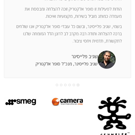
ה
חוצי
הודות לפעילות זו סופר אלקטריק זוכה להצלחה ומבססת את
ן
מעמדה כמותג מוביל בשירות, מקצועיות ואיכות.
בשמי, שגיב פלייסיגר, ובשם כל עובדי סופר אלקטריק אנו שולחים
מי
ברכה להצלחה ותודה רבה מקרב לב לרונן הלל המומחה שלנו
לתקשורת, תדמית ויחסי ציבור.
קוחות
שגיב פלייסיגר
שגיב פלייסיגר, מנכ"ל סופר אלקטריק
עושה
עי
רומתך