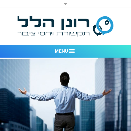
MENU
רונן הלל יחסי ציבור
אודות החברה
דוגמאות לעבודות שביצענו
לקוחות – משרד יחסי ציבור רונן הלל
חדר חדשות