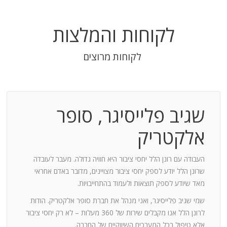
לקוחות והמלצות
לקוחות מרוצים
שגיב פלייסיגר, סופר
בודה
אלקטריק
חנות:
העבודה עם רונן הלל יחסי ציבור היא חוויה גדולה. מעבר לעובדה
שרונן הלל יודע לספק יחסי ציבור מצויינים, מדובר באדם אחראי
וד
מאד שיודע לספק תוצאות ולעמוד בהתחייבויות.
שמי שגיב פלייסיגר, ואני מנהל את חברת סופר אלקטריק. הודות
ומייצר
לרונן הלל אנו מקבלים שירות של 360 מעלות – לא רק יחסי ציבור
ש בך
אלא טיפול בכל המערכים השיווקיים של החברה.