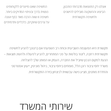
אצלנו רק התוצאות מדברות! התכנון,
החשיפה שאנו מייצרים ללקוחותינו
הביצוע וההשקעה מובילים להישגים
נעשית בדרך ובעיתוי המדויקים ביותר.
ולחשיפה תקשורתית
חשיפה זו שווה הרבה מאד כסף ועונה
על צרכים שיווקיים, כלכליים ותדמיתיים
תקשורת היא המעצמה השביעית וכוחה רב השפעה! אם ברצונך להגיע לחשיפה
תקשורתית רחבה, ליצור בולטות על פני המתחרים, להניע
לפעולה ולהשיג תוצאות –
הגעת למקום הנכון שיוביל את החברה, העסק או המותג שלך להצלחה.
משרד יחסי ציבור רונן הלל, מומחים ביחסי ציבור, ניהול מוניטין, ייעוץ אסטרטגי
והחדרת מותגים, מציע גישה עכשווית לניצחון בזירה התקשורתית.
שירותי המשרד