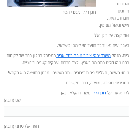
והחדרת
מותגים
רונן הלל. נעים להכיר
וחברות, מיתוג
אישי וניהול מוניטין.
ועוד קצת על רונן הלל
בעברו עיתונאי ודובר הוועד האולימפי בישראל.
כיום: מנהל
משרד יחסי ציבור מוביל בתל אביב
המטפל במגוון רחב של לקוחות
בהם מהגדולים בתחומם בארץ, לצד חברות ועסקים קטנים ובינוניים.
מוטו: תעשה, תצליח! פחות דיבורים ויותר מעשים. מבחן התוצאה הוא הקובע!
תחביבים: ספורט, מוזיקה, רכב ותקשורת
לקרוא עוד על
רונן הלל
ומשרדו הקליקו כאן
שם (חובה)
דואר אלקטרוני (חובה)