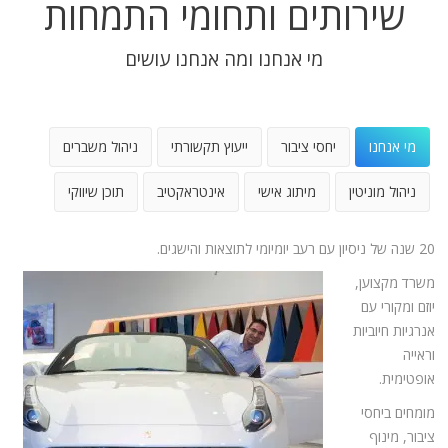
שירותים ותחומי התמחות
מי אנחנו ומה אנחנו עושים
מי אנחנו
יחסי ציבור
ייעוץ תקשורתי
ניהול משברים
ניהול מוניטין
מיתוג אישי
אינטראקטיב
תוכן שיווקי
20 שנה של ניסיון עם רעב יומיומי לתוצאות והישגים.
משרד מקצוען,
יוזם ומקורי עם
אנרגיות חיוביות
וראייה
אופטימית.
מומחים ביחסי
ציבור, מינוף