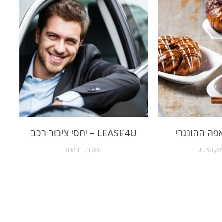
פה ההונגרי
LEASE4U – יחסי ציבור רכב
ווק ומיתוג
השקות
,
חדשות