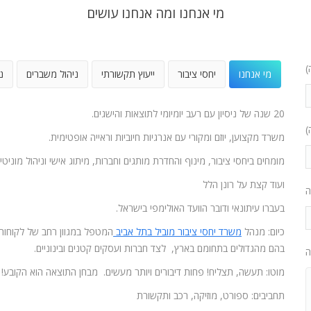
מי אנחנו ומה אנחנו עושים
)
מי אנחנו
יחסי ציבור
ייעוץ תקשורתי
ניהול משברים
נ
20 שנה של ניסיון עם רעב יומיומי לתוצאות והישגים.
)
משרד מקצוען, יוזם ומקורי עם אנרגיות חיוביות וראייה אופטימית.
מומחים ביחסי ציבור, מינוף והחדרת מותגים וחברות, מיתוג אישי וניהול מוניטין
ועוד קצת על רונן הלל
ה
בעברו עיתונאי ודובר הוועד האולימפי בישראל.
כיום: מנהל
משרד יחסי ציבור מוביל בתל אביב
המטפל במגוון רחב של לקוחות
בהם מהגדולים בתחומם בארץ, לצד חברות ועסקים קטנים ובינוניים.
ה
מוטו: תעשה, תצליח! פחות דיבורים ויותר מעשים. מבחן התוצאה הוא הקובע!
תחביבים: ספורט, מוזיקה, רכב ותקשורת