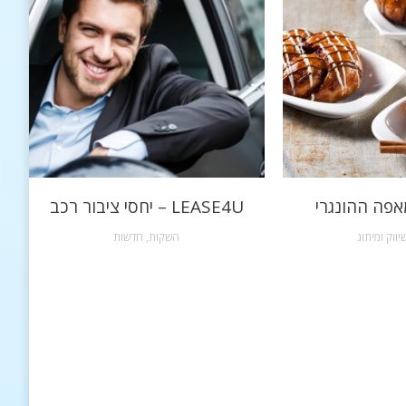
אפה ההונגרי
LEASE4U – יחסי ציבור רכב
יווק ומיתוג
השקות
,
חדשות