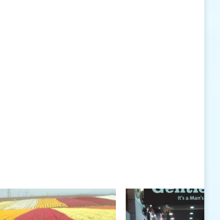
האישיות העומדים לרשותי ללא סייג ומגבלות.
שנה טובה לך ולבני ביתך.
חיים רוגטקה, מנכ"ל פארק אתגרים, טופ 94, אילת
חיים רוגטקה
חיים רוגטקה, מנכ"ל פארק אתגרים TOP 94