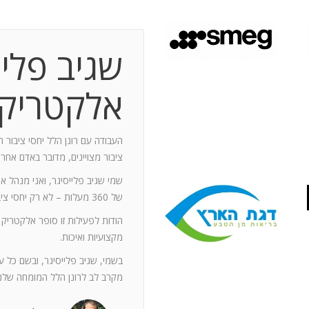
שגיב פליי
 תקופת עבודה משותפת בת 10 שנים.
ותף מספר תחנות: פארק מיני ישראל בלטרון,
אלקטריק
יום טופ 94 באילת. בין לבין נעזרתי בך בפעילויות אחרות שבהן היינו
האוסקר של איגוד המפרסמים.
ה יוזם , מדרבן ומייצר תקשורת יש
העבודה עם רונן הלל יחסי ציבור ה
יש בך את היכולת להניע את כלל הצוות
ציבור מצויינים, מדובר באדם אחר
נדרשים לך. הקשרים שלך עם עולם התקשורת
שמי שגיב פלייסיגר, ואני מנהל א
תה חפץ ובקבועי זמן קצרים.
של 360 מעלות – לא רק יחסי ציבור אלא טיפול בכל המערכים השיווקיים של החברה.
ל מימד פרסומי ומכיר את רזי הפעלתו. על אף
הודות לפעילות זו סופר אלקטריק
קנה לצוות שלי ולי את התחושה, שרק אנו
מקצועיות ואיכות.
נן שגורות בפיך. המאגר האנרגטי שלך בלתי
ותך כשותף לתכנון אסטרטגי הן לתקציבים
בשמי, שגיב פלייסיגר, ובשם כל 
ן הרב שלך מאפשרים לי כלקוח, לסמוך עליך
מקרב לב לרונן הלל המומחה שלנו
ה הגבוה ובסטנדרט הרצוי לי. אתה גורם
. רונן, תודה לך על תרומתך המקצועית ויכולותיך