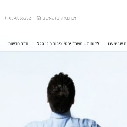
אבן גבירול 2 תל-אביב
03-6855282
ת שביצענו
לקוחות – משרד יחסי ציבור רונן הלל
חדר חדשות