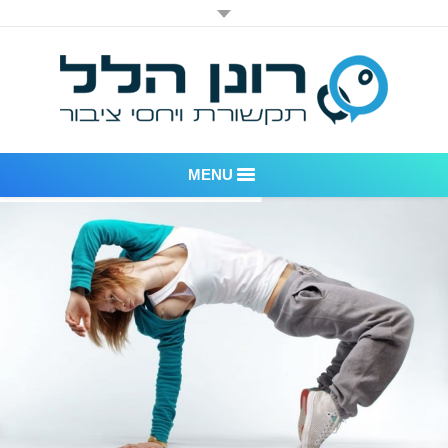
MENU
רונן הלל יחסי ציבור
אודות החברה
דוגמאות לעבודות שביצענו
לקוחות – משרד יחסי ציבור רונן הלל
חדר חדשות