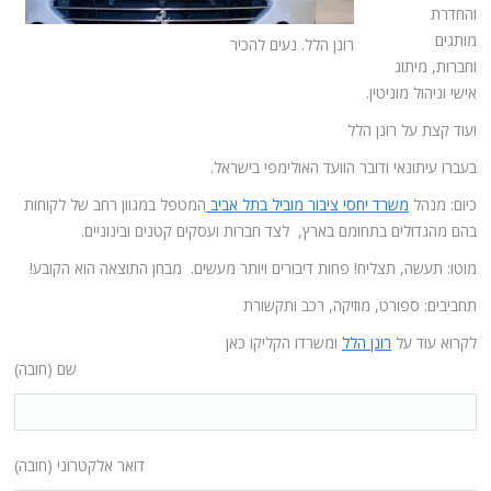
והחדרת
מותגים
רונן הלל. נעים להכיר
וחברות, מיתוג
אישי וניהול מוניטין.
ועוד קצת על רונן הלל
בעברו עיתונאי ודובר הוועד האולימפי בישראל.
כיום: מנהל
משרד יחסי ציבור מוביל בתל אביב
המטפל במגוון רחב של לקוחות
בהם מהגדולים בתחומם בארץ, לצד חברות ועסקים קטנים ובינוניים.
מוטו: תעשה, תצליח! פחות דיבורים ויותר מעשים. מבחן התוצאה הוא הקובע!
תחביבים: ספורט, מוזיקה, רכב ותקשורת
לקרוא עוד על
רונן הלל
ומשרדו הקליקו כאן
שם (חובה)
דואר אלקטרוני (חובה)