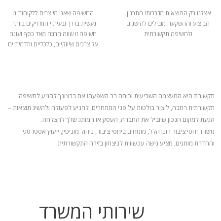
אצלנו רק התוצאות מדברות! התכנון,
החשיפה שאנו מייצרים ללקוחותינו
הביצוע וההשקעה מובילים להישגים
נעשית בדרך ובעיתוי המדויקים ביותר.
ולחשיפה תקשורתית
חשיפה זו שווה הרבה מאד כסף ועונה
על צרכים שיווקיים, כלכליים ותדמיתיים
תקשורת היא המעצמה השביעית וכוחה רב השפעה! אם ברצונך להגיע לחשיפה
תקשורתית רחבה, ליצור בולטות על פני המתחרים, להניע
לפעולה ולהשיג תוצאות –
הגעת למקום הנכון שיוביל את החברה, העסק או המותג שלך להצלחה.
משרד יחסי ציבור רונן הלל, מומחים ביחסי ציבור, ניהול מוניטין, ייעוץ אסטרטגי
והחדרת מותגים, מציע גישה עכשווית לניצחון בזירה התקשורתית.
שירותי המשרד