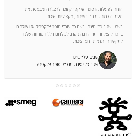
ה
חוצי
הודות לפעילות זו סופר אלקטריק זוכה להצלחה ומבססת את
ן
מעמדה כמותג מוביל בשירות, מקצועיות ואיכות.
בשמי, שגיב פלייסיגר, ובשם כל עובדי סופר אלקטריק אנו שולחים
מי
ברכה להצלחה ותודה רבה מקרב לב לרונן הלל המומחה שלנו
לתקשורת, תדמית ויחסי ציבור.
קוחות
שגיב פלייסיגר
שגיב פלייסיגר, מנכ"ל סופר אלקטריק
עושה
עי
רומתך