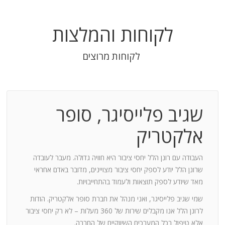
לקוחות והמלצות
לקוחות מרוצים
שגיב פלייסיגר, סופר
בודה
אלקטריק
חנות:
העבודה עם רונן הלל יחסי ציבור היא חוויה גדולה. מעבר לעובדה
שרונן הלל יודע לספק יחסי ציבור מצויינים, מדובר באדם אחראי
וד
מאד שיודע לספק תוצאות ולעמוד בהתחייבויות.
שמי שגיב פלייסיגר, ואני מנהל את חברת סופר אלקטריק. הודות
ומייצר
לרונן הלל אנו מקבלים שירות של 360 מעלות – לא רק יחסי ציבור
ש בך
אלא טיפול בכל המערכים השיווקיים של החברה.