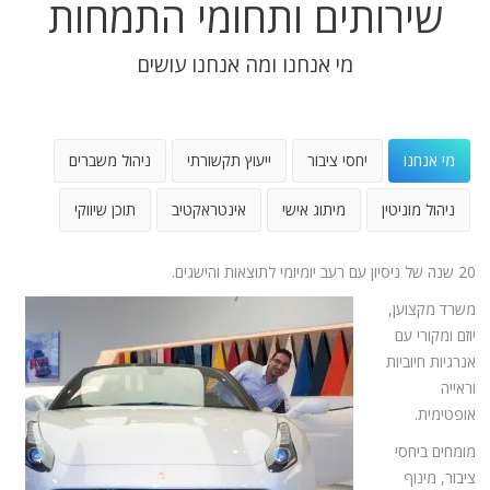
שירותים ותחומי התמחות
מי אנחנו ומה אנחנו עושים
מי אנחנו
יחסי ציבור
ייעוץ תקשורתי
ניהול משברים
ניהול מוניטין
מיתוג אישי
אינטראקטיב
תוכן שיווקי
20 שנה של ניסיון עם רעב יומיומי לתוצאות והישגים.
משרד מקצוען,
יוזם ומקורי עם
אנרגיות חיוביות
וראייה
אופטימית.
מומחים ביחסי
ציבור, מינוף