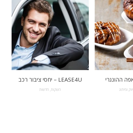
פה ההונגרי
LEASE4U – יחסי ציבור רכב
ווק ומיתוג
השקות
,
חדשות