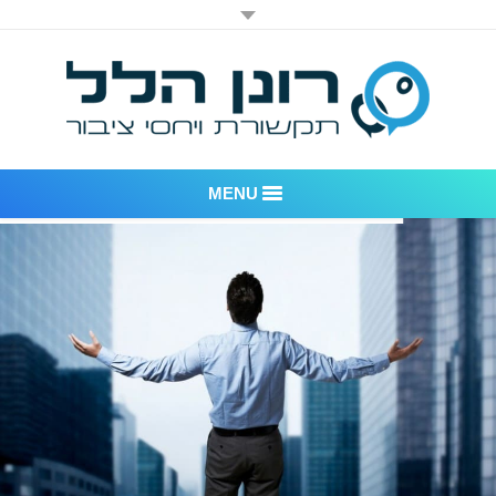
MENU
רונן הלל יחסי ציבור
אודות החברה
דוגמאות לעבודות שביצענו
לקוחות – משרד יחסי ציבור רונן הלל
חדר חדשות