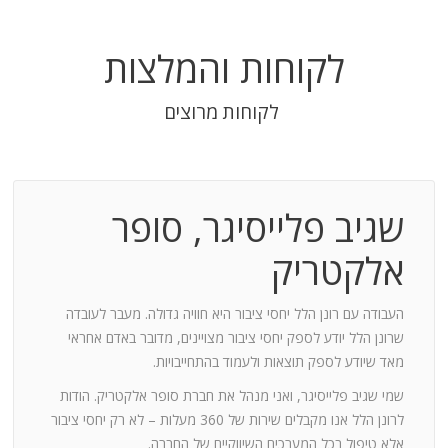
לקוחות והמלצות
לקוחות מרוצים
שגיב פלייסיגר, סופר
בודה
אלקטריק
חנות:
העבודה עם רונן הלל יחסי ציבור היא חוויה גדולה. מעבר לעובדה
שרונן הלל יודע לספק יחסי ציבור מצויינים, מדובר באדם אחראי
וד
מאד שיודע לספק תוצאות ולעמוד בהתחייבויות.
שמי שגיב פלייסיגר, ואני מנהל את חברת סופר אלקטריק. הודות
ומייצר
לרונן הלל אנו מקבלים שירות של 360 מעלות – לא רק יחסי ציבור
ש בך
אלא טיפול בכל המערכים השיווקיים של החברה.