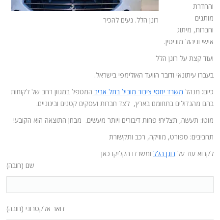
והחדרת
מותגים
רונן הלל. נעים להכיר
וחברות, מיתוג
אישי וניהול מוניטין.
ועוד קצת על רונן הלל
בעברו עיתונאי ודובר הוועד האולימפי בישראל.
כיום: מנהל
משרד יחסי ציבור מוביל בתל אביב
המטפל במגוון רחב של לקוחות
בהם מהגדולים בתחומם בארץ, לצד חברות ועסקים קטנים ובינוניים.
מוטו: תעשה, תצליח! פחות דיבורים ויותר מעשים. מבחן התוצאה הוא הקובע!
תחביבים: ספורט, מוזיקה, רכב ותקשורת
לקרוא עוד על
רונן הלל
ומשרדו הקליקו כאן
שם (חובה)
דואר אלקטרוני (חובה)