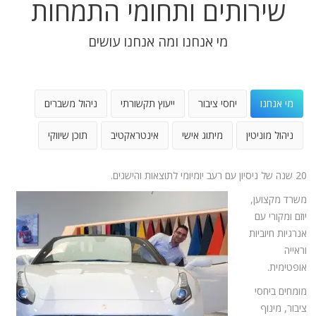
שירותים ותחומי התמחות
מי אנחנו ומה אנחנו עושים
מי אנחנו
יחסי ציבור
ייעוץ תקשורתי
ניהול משברים
ניהול מוניטין
מיתוג אישי
אינטראקטיב
תוכן שיווקי
20 שנה של ניסיון עם רעב יומיומי לתוצאות והישגים.
משרד מקצוען,
יוזם ומקורי עם
אנרגיות חיוביות
וראייה
אופטימית.
מומחים ביחסי
ציבור, מינוף