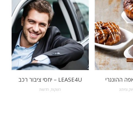
פה ההונגרי
LEASE4U – יחסי ציבור רכב
ווק ומיתוג
השקות
,
חדשות