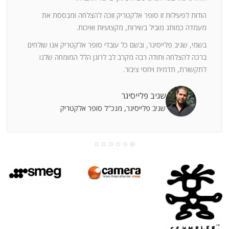
ה
חוצי
הודות לפעילות זו סופר אלקטריק זוכה להצלחה ומבססת את
ן
מעמדה כמותג מוביל בשירות, מקצועיות ואיכות.
בשמי, שגיב פלייסיגר, ובשם כל עובדי סופר אלקטריק אנו שולחים
מי
ברכה להצלחה ותודה רבה מקרב לב לרונן הלל המומחה שלנו
לתקשורת, תדמית ויחסי ציבור.
קוחות
שגיב פלייסיגר
שגיב פלייסיגר, מנכ"ל סופר אלקטריק
עושה
עי
רומתך