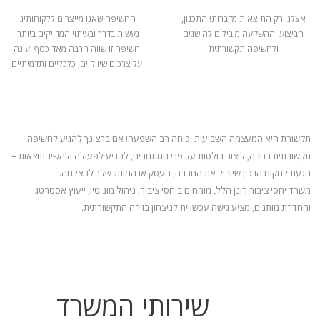
אצלנו רק התוצאות מדברות! התכנון,
החשיפה שאנו מייצרים ללקוחותינו
הביצוע וההשקעה מובילים להישגים
נעשית בדרך ובעיתוי המדויקים ביותר.
ולחשיפה תקשורתית
חשיפה זו שווה הרבה מאד כסף ועונה
על צרכים שיווקיים, כלכליים ותדמיתיים
תקשורת היא המעצמה השביעית וכוחה רב השפעה! אם ברצונך להגיע לחשיפה
תקשורתית רחבה, ליצור בולטות על פני המתחרים, להניע
לפעולה ולהשיג תוצאות –
הגעת למקום הנכון שיוביל את החברה, העסק או המותג שלך להצלחה.
משרד יחסי ציבור רונן הלל, מומחים ביחסי ציבור, ניהול מוניטין, ייעוץ אסטרטגי
והחדרת מותגים, מציע גישה עכשווית לניצחון בזירה התקשורתית.
שירותי המשרד