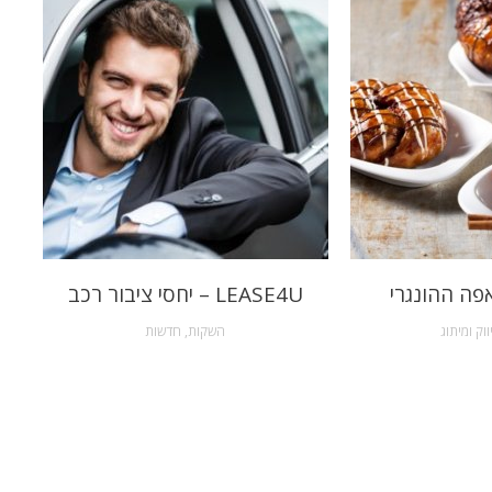
פה ההונגרי
LEASE4U – יחסי ציבור רכב
ווק ומיתוג
השקות
,
חדשות