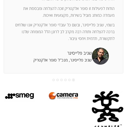
ה
חוצי
הודות לפעילות זו סופר אלקטריק זוכה להצלחה ומבססת את
ן
מעמדה כמותג מוביל בשירות, מקצועיות ואיכות.
בשמי, שגיב פלייסיגר, ובשם כל עובדי סופר אלקטריק אנו שולחים
מי
ברכה להצלחה ותודה רבה מקרב לב לרונן הלל המומחה שלנו
לתקשורת, תדמית ויחסי ציבור.
קוחות
שגיב פלייסיגר
שגיב פלייסיגר, מנכ"ל סופר אלקטריק
עושה
עי
רומתך