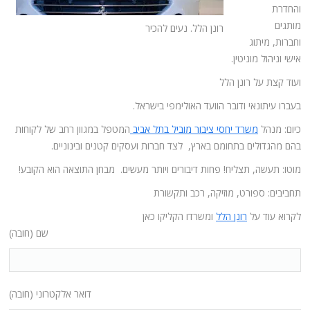
והחדרת
מותגים
רונן הלל. נעים להכיר
וחברות, מיתוג
אישי וניהול מוניטין.
ועוד קצת על רונן הלל
בעברו עיתונאי ודובר הוועד האולימפי בישראל.
כיום: מנהל
משרד יחסי ציבור מוביל בתל אביב
המטפל במגוון רחב של לקוחות
בהם מהגדולים בתחומם בארץ, לצד חברות ועסקים קטנים ובינוניים.
מוטו: תעשה, תצליח! פחות דיבורים ויותר מעשים. מבחן התוצאה הוא הקובע!
תחביבים: ספורט, מוזיקה, רכב ותקשורת
לקרוא עוד על
רונן הלל
ומשרדו הקליקו כאן
שם (חובה)
דואר אלקטרוני (חובה)