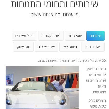
שירותים ותחומי התמחות
מי אנחנו ומה אנחנו עושים
מי אנחנו
יחסי ציבור
ייעוץ תקשורתי
ניהול משברים
ניהול מוניטין
מיתוג אישי
אינטראקטיב
תוכן שיווקי
20 שנה של ניסיון עם רעב יומיומי לתוצאות והישגים.
משרד מקצוען,
יוזם ומקורי עם
אנרגיות חיוביות
וראייה
אופטימית.
מומחים ביחסי
ציבור, מינוף