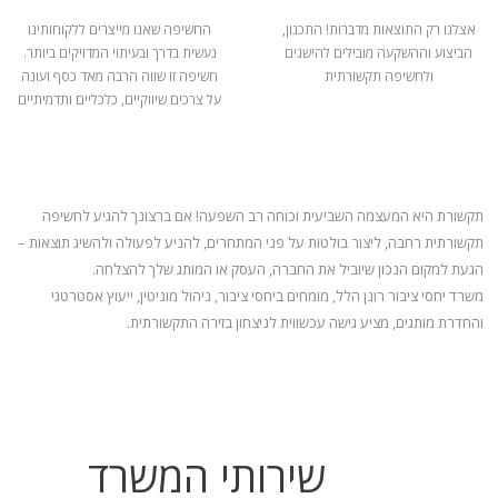
אצלנו רק התוצאות מדברות! התכנון,
החשיפה שאנו מייצרים ללקוחותינו
הביצוע וההשקעה מובילים להישגים
נעשית בדרך ובעיתוי המדויקים ביותר.
ולחשיפה תקשורתית
חשיפה זו שווה הרבה מאד כסף ועונה
על צרכים שיווקיים, כלכליים ותדמיתיים
תקשורת היא המעצמה השביעית וכוחה רב השפעה! אם ברצונך להגיע לחשיפה
תקשורתית רחבה, ליצור בולטות על פני המתחרים, להניע
לפעולה ולהשיג תוצאות –
הגעת למקום הנכון שיוביל את החברה, העסק או המותג שלך להצלחה.
משרד יחסי ציבור רונן הלל, מומחים ביחסי ציבור, ניהול מוניטין, ייעוץ אסטרטגי
והחדרת מותגים, מציע גישה עכשווית לניצחון בזירה התקשורתית.
שירותי המשרד