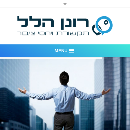
MENU
רונן הלל יחסי ציבור
אודות החברה
דוגמאות לעבודות שביצענו
לקוחות – משרד יחסי ציבור רונן הלל
חדר חדשות