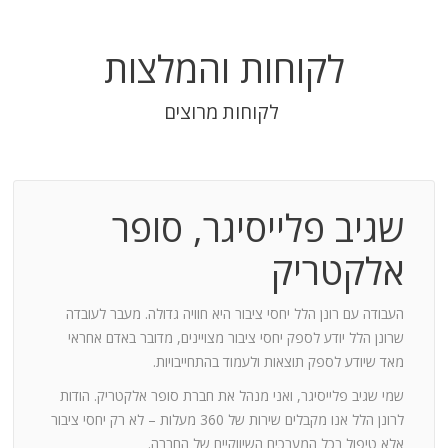
לקוחות והמלצות
לקוחות מרוצים
שגיב פלייסיגר, סופר
בודה
אלקטריק
חנות:
העבודה עם רונן הלל יחסי ציבור היא חוויה גדולה. מעבר לעובדה
שרונן הלל יודע לספק יחסי ציבור מצויינים, מדובר באדם אחראי
וד
מאד שיודע לספק תוצאות ולעמוד בהתחייבויות.
שמי שגיב פלייסיגר, ואני מנהל את חברת סופר אלקטריק. הודות
ומייצר
לרונן הלל אנו מקבלים שירות של 360 מעלות – לא רק יחסי ציבור
ש בך
אלא טיפול בכל המערכים השיווקיים של החברה.