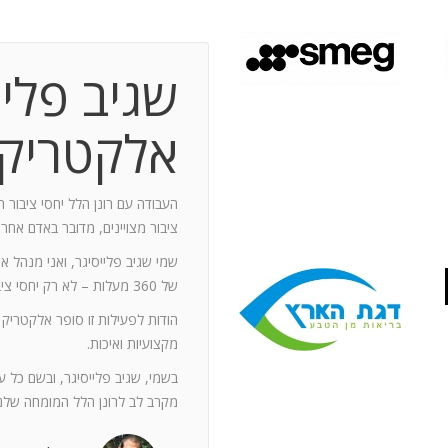
שגיב פליי
 תקופת עבודה משותפת בת 10 שנים.
ותף מספר תחנות: פארק מיני ישראל בלטרון,
אלקטריק
יום טופ 94 באילת. בין לבין נעזרתי בך בפעילויות אחרות שבהן היינו
האוסקר של איגוד המפרסמים.
ה יוזם , מדרבן ומייצר תקשורת יש
העבודה עם רונן הלל יחסי ציבור ה
יש בך את היכולת להניע את כלל הצוות
ציבור מצויינים, מדובר באדם אחר
נדרשים לך. הקשרים שלך עם עולם התקשורת
שמי שגיב פלייסיגר, ואני מנהל א
תה חפץ ובקבועי זמן קצרים.
של 360 מעלות – לא רק יחסי ציבור אלא טיפול בכל המערכים השיווקיים של החברה.
ל מימד פרסומי ומכיר את רזי הפעלתו. על אף
הודות לפעילות זו סופר אלקטריק
קנה לצוות שלי ולי את התחושה, שרק אנו
מקצועיות ואיכות.
נן שגורות בפיך. המאגר האנרגטי שלך בלתי
ותך כשותף לתכנון אסטרטגי הן לתקציבים
בשמי, שגיב פלייסיגר, ובשם כל 
ן הרב שלך מאפשרים לי כלקוח, לסמוך עליך
מקרב לב לרונן הלל המומחה שלנו
ה הגבוה ובסטנדרט הרצוי לי. אתה גורם
. רונן, תודה לך על תרומתך המקצועית ויכולותיך