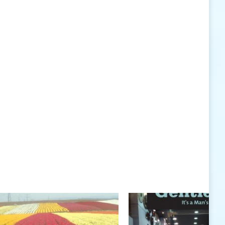
האישיות העומדים לרשותי ללא סייג ומגבלות.
שנה טובה לך ולבני ביתך.
חיים רוגטקה, מנכ"ל פארק אתגרים, טופ 94, אילת
חיים רוגטקה
חיים רוגטקה, מנכ"ל פארק אתגרים TOP 94