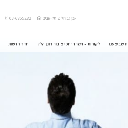
אבן גבירול 2 תל-אביב
03-6855282
ת שביצענו
לקוחות – משרד יחסי ציבור רונן הלל
חדר חדשות