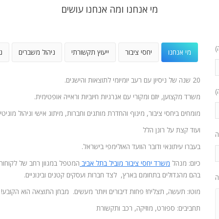
מי אנחנו ומה אנחנו עושים
)
מי אנחנו
יחסי ציבור
ייעוץ תקשורתי
ניהול משברים
נ
20 שנה של ניסיון עם רעב יומיומי לתוצאות והישגים.
)
משרד מקצוען, יוזם ומקורי עם אנרגיות חיוביות וראייה אופטימית.
מומחים ביחסי ציבור, מינוף והחדרת מותגים וחברות, מיתוג אישי וניהול מוניטין
ועוד קצת על רונן הלל
ה
בעברו עיתונאי ודובר הוועד האולימפי בישראל.
כיום: מנהל
משרד יחסי ציבור מוביל בתל אביב
המטפל במגוון רחב של לקוחות
בהם מהגדולים בתחומם בארץ, לצד חברות ועסקים קטנים ובינוניים.
ה
מוטו: תעשה, תצליח! פחות דיבורים ויותר מעשים. מבחן התוצאה הוא הקובע!
תחביבים: ספורט, מוזיקה, רכב ותקשורת