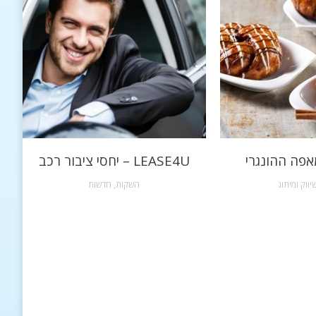
אפה ההונגרי
LEASE4U – יחסי ציבור רכב
יווק ומיתוג
השקות
,
חדשות