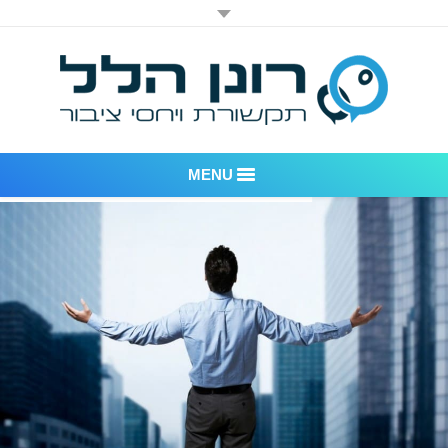
MENU
רונן הלל יחסי ציבור
אודות החברה
דוגמאות לעבודות שביצענו
לקוחות – משרד יחסי ציבור רונן הלל
חדר חדשות