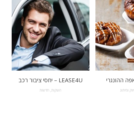
פה ההונגרי
LEASE4U – יחסי ציבור רכב
ווק ומיתוג
השקות
,
חדשות