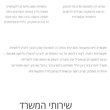
אצלנו רק התוצאות מדברות! התכנון,
החשיפה שאנו מייצרים ללקוחותינו
הביצוע וההשקעה מובילים להישגים
נעשית בדרך ובעיתוי המדויקים ביותר.
ולחשיפה תקשורתית
חשיפה זו שווה הרבה מאד כסף ועונה
על צרכים שיווקיים, כלכליים ותדמיתיים
תקשורת היא המעצמה השביעית וכוחה רב השפעה! אם ברצונך להגיע לחשיפה
תקשורתית רחבה, ליצור בולטות על פני המתחרים, להניע
לפעולה ולהשיג תוצאות –
הגעת למקום הנכון שיוביל את החברה, העסק או המותג שלך להצלחה.
משרד יחסי ציבור רונן הלל, מומחים ביחסי ציבור, ניהול מוניטין, ייעוץ אסטרטגי
והחדרת מותגים, מציע גישה עכשווית לניצחון בזירה התקשורתית.
שירותי המשרד