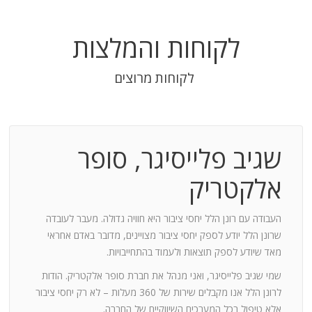
לקוחות והמלצות
לקוחות מרוצים
שגיב פלייסיגר, סופר
בודה
אלקטריק
חנות:
העבודה עם רונן הלל יחסי ציבור היא חוויה גדולה. מעבר לעובדה
שרונן הלל יודע לספק יחסי ציבור מצויינים, מדובר באדם אחראי
וד
מאד שיודע לספק תוצאות ולעמוד בהתחייבויות.
שמי שגיב פלייסיגר, ואני מנהל את חברת סופר אלקטריק. הודות
ומייצר
לרונן הלל אנו מקבלים שירות של 360 מעלות – לא רק יחסי ציבור
ש בך
אלא טיפול בכל המערכים השיווקיים של החברה.