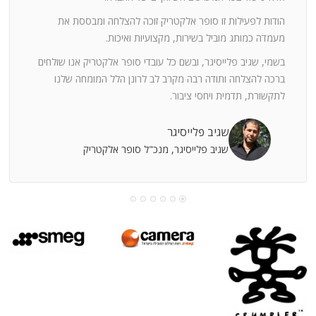
ה
חוצי
הודות לפעילות זו סופר אלקטריק זוכה להצלחה ומבססת את
ן
מעמדה כמותג מוביל בשירות, מקצועיות ואיכות.
בשמי, שגיב פלייסיגר, ובשם כל עובדי סופר אלקטריק אנו שולחים
מי
ברכה להצלחה ותודה רבה מקרב לב לרונן הלל המומחה שלנו
לתקשורת, תדמית ויחסי ציבור.
קוחות
שגיב פלייסיגר
שגיב פלייסיגר, מנכ"ל סופר אלקטריק
עושה
עי
רומתך