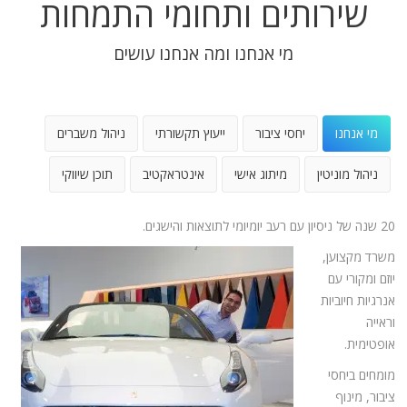
שירותים ותחומי התמחות
מי אנחנו ומה אנחנו עושים
מי אנחנו
יחסי ציבור
ייעוץ תקשורתי
ניהול משברים
ניהול מוניטין
מיתוג אישי
אינטראקטיב
תוכן שיווקי
20 שנה של ניסיון עם רעב יומיומי לתוצאות והישגים.
משרד מקצוען,
יוזם ומקורי עם
אנרגיות חיוביות
וראייה
אופטימית.
מומחים ביחסי
ציבור, מינוף