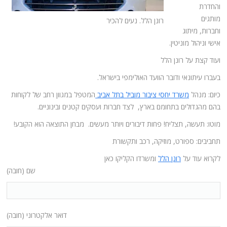
והחדרת
מותגים
רונן הלל. נעים להכיר
וחברות, מיתוג
אישי וניהול מוניטין.
ועוד קצת על רונן הלל
בעברו עיתונאי ודובר הוועד האולימפי בישראל.
כיום: מנהל
משרד יחסי ציבור מוביל בתל אביב
המטפל במגוון רחב של לקוחות
בהם מהגדולים בתחומם בארץ, לצד חברות ועסקים קטנים ובינוניים.
מוטו: תעשה, תצליח! פחות דיבורים ויותר מעשים. מבחן התוצאה הוא הקובע!
תחביבים: ספורט, מוזיקה, רכב ותקשורת
לקרוא עוד על
רונן הלל
ומשרדו הקליקו כאן
שם (חובה)
דואר אלקטרוני (חובה)