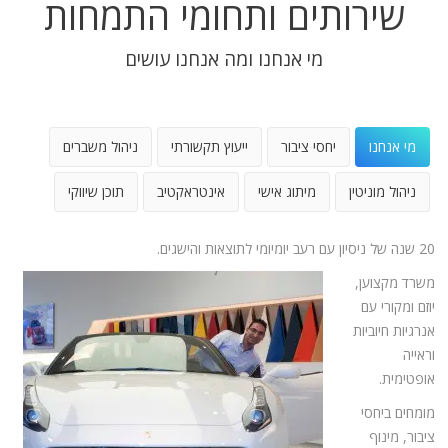
שירותים ותחומי התמחות
מי אנחנו ומה אנחנו עושים
מי אנחנו
יחסי ציבור
ייעוץ תקשורתי
ניהול משברים
ניהול מוניטין
מיתוג אישי
אינטראקטיב
תוכן שיווקי
20 שנה של ניסיון עם רעב יומיומי לתוצאות והישגים.
משרד מקצוען,
יוזם ומקורי עם
אנרגיות חיוביות
וראייה
אופטימית.
מומחים ביחסי
ציבור, מינוף