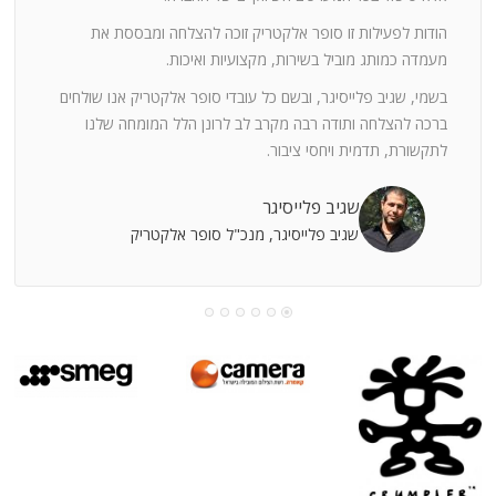
ה
חוצי
הודות לפעילות זו סופר אלקטריק זוכה להצלחה ומבססת את
ן
מעמדה כמותג מוביל בשירות, מקצועיות ואיכות.
בשמי, שגיב פלייסיגר, ובשם כל עובדי סופר אלקטריק אנו שולחים
מי
ברכה להצלחה ותודה רבה מקרב לב לרונן הלל המומחה שלנו
לתקשורת, תדמית ויחסי ציבור.
קוחות
שגיב פלייסיגר
שגיב פלייסיגר, מנכ"ל סופר אלקטריק
עושה
עי
רומתך