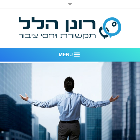
MENU
רונן הלל יחסי ציבור
אודות החברה
דוגמאות לעבודות שביצענו
לקוחות – משרד יחסי ציבור רונן הלל
חדר חדשות