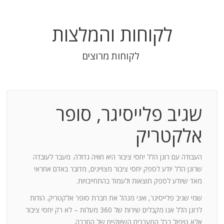
לקוחות והמלצות
לקוחות מרוצים
שגיב פלייסיגר, סופר
בודה
אלקטריק
חנות:
העבודה עם רונן הלל יחסי ציבור היא חוויה גדולה. מעבר לעובדה
שרונן הלל יודע לספק יחסי ציבור מצויינים, מדובר באדם אחראי
וד
מאד שיודע לספק תוצאות ולעמוד בהתחייבויות.
שמי שגיב פלייסיגר, ואני מנהל את חברת סופר אלקטריק. הודות
ומייצר
לרונן הלל אנו מקבלים שירות של 360 מעלות – לא רק יחסי ציבור
ש בך
אלא טיפול בכל המערכים השיווקיים של החברה.