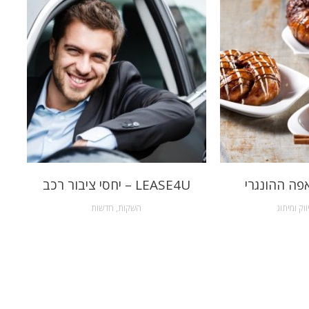
פה ההונגרי
LEASE4U – יחסי ציבור רכב
ווק ומיתוג
השקות
,
חדשות