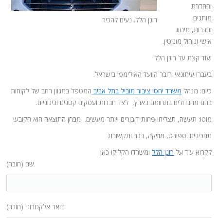
והחדרת
מותגים
רונן הלל. נעים להכיר
וחברות, מיתוג
אישי וניהול מוניטין.
ועוד קצת על רונן הלל
בעברו עיתונאי ודובר הוועד האולימפי בישראל.
כיום: מנהל
משרד יחסי ציבור מוביל בתל אביב
המטפל במגוון רחב של לקוחות
בהם מהגדולים בתחומם בארץ, לצד חברות ועסקים קטנים ובינוניים.
מוטו: תעשה, תצליח! פחות דיבורים ויותר מעשים. מבחן התוצאה הוא הקובע!
תחביבים: ספורט, מוזיקה, רכב ותקשורת
לקרוא עוד על
רונן הלל
ומשרדו הקליקו כאן
שם (חובה)
דואר אלקטרוני (חובה)