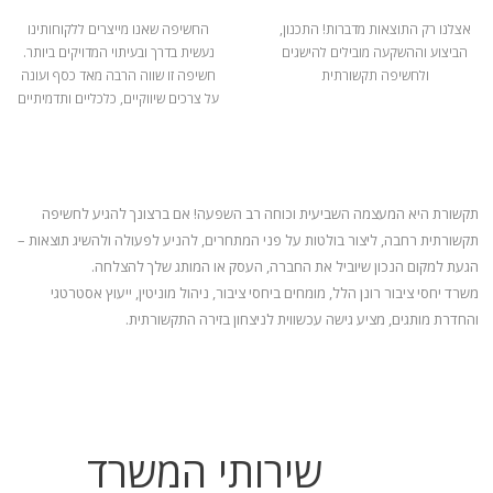
אצלנו רק התוצאות מדברות! התכנון,
החשיפה שאנו מייצרים ללקוחותינו
הביצוע וההשקעה מובילים להישגים
נעשית בדרך ובעיתוי המדויקים ביותר.
ולחשיפה תקשורתית
חשיפה זו שווה הרבה מאד כסף ועונה
על צרכים שיווקיים, כלכליים ותדמיתיים
תקשורת היא המעצמה השביעית וכוחה רב השפעה! אם ברצונך להגיע לחשיפה
תקשורתית רחבה, ליצור בולטות על פני המתחרים, להניע
לפעולה ולהשיג תוצאות –
הגעת למקום הנכון שיוביל את החברה, העסק או המותג שלך להצלחה.
משרד יחסי ציבור רונן הלל, מומחים ביחסי ציבור, ניהול מוניטין, ייעוץ אסטרטגי
והחדרת מותגים, מציע גישה עכשווית לניצחון בזירה התקשורתית.
שירותי המשרד