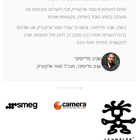
ה
חוצי
הודות לפעילות זו סופר אלקטריק זוכה להצלחה ומבססת את
ן
מעמדה כמותג מוביל בשירות, מקצועיות ואיכות.
בשמי, שגיב פלייסיגר, ובשם כל עובדי סופר אלקטריק אנו שולחים
מי
ברכה להצלחה ותודה רבה מקרב לב לרונן הלל המומחה שלנו
לתקשורת, תדמית ויחסי ציבור.
קוחות
שגיב פלייסיגר
שגיב פלייסיגר, מנכ"ל סופר אלקטריק
עושה
עי
רומתך