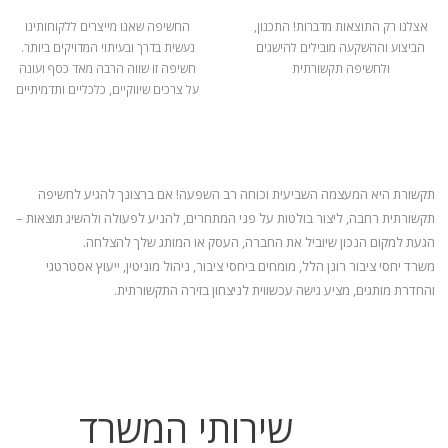
אצלנו רק התוצאות מדברות! התכנון,
החשיפה שאנו מייצרים ללקוחותינו
הביצוע וההשקעה מובילים להישגים
נעשית בדרך ובעיתוי המדויקים ביותר.
ולחשיפה תקשורתית
חשיפה זו שווה הרבה מאד כסף ועונה
על צרכים שיווקיים, כלכליים ותדמיתיים
תקשורת היא המעצמה השביעית וכוחה רב השפעה! אם ברצונך להגיע לחשיפה
תקשורתית רחבה, ליצור בולטות על פני המתחרים, להניע
לפעולה ולהשיג תוצאות –
הגעת למקום הנכון שיוביל את החברה, העסק או המותג שלך להצלחה.
משרד יחסי ציבור רונן הלל, מומחים ביחסי ציבור, ניהול מוניטין, ייעוץ אסטרטגי
והחדרת מותגים, מציע גישה עכשווית לניצחון בזירה התקשורתית.
שירותי המשרד