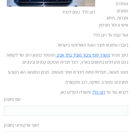
והחדרת
מותגים
רונן הלל. נעים להכיר
וחברות, מיתוג
אישי וניהול מוניטין.
ועוד קצת על רונן הלל
בעברו עיתונאי ודובר הוועד האולימפי בישראל.
כיום: מנהל
משרד יחסי ציבור מוביל בתל אביב
המטפל במגוון רחב של לקוחות
בהם מהגדולים בתחומם בארץ, לצד חברות ועסקים קטנים ובינוניים.
מוטו: תעשה, תצליח! פחות דיבורים ויותר מעשים. מבחן התוצאה הוא הקובע!
תחביבים: ספורט, מוזיקה, רכב ותקשורת
לקרוא עוד על
רונן הלל
ומשרדו הקליקו כאן
שם (חובה)
דואר אלקטרוני (חובה)