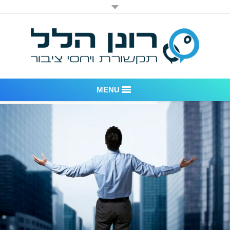
MENU
רונן הלל יחסי ציבור
אודות החברה
דוגמאות לעבודות שביצענו
לקוחות – משרד יחסי ציבור רונן הלל
חדר חדשות