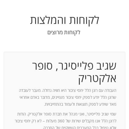
לקוחות והמלצות
לקוחות מרוצים
שגיב פלייסיגר, סופר
בודה
אלקטריק
חנות:
העבודה עם רונן הלל יחסי ציבור היא חוויה גדולה. מעבר לעובדה
שרונן הלל יודע לספק יחסי ציבור מצויינים, מדובר באדם אחראי
וד
מאד שיודע לספק תוצאות ולעמוד בהתחייבויות.
שמי שגיב פלייסיגר, ואני מנהל את חברת סופר אלקטריק. הודות
ומייצר
לרונן הלל אנו מקבלים שירות של 360 מעלות – לא רק יחסי ציבור
ש בך
אלא טיפול בכל המערכים השיווקיים של החברה.