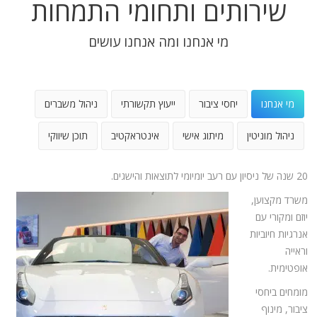
שירותים ותחומי התמחות
מי אנחנו ומה אנחנו עושים
מי אנחנו
יחסי ציבור
ייעוץ תקשורתי
ניהול משברים
ניהול מוניטין
מיתוג אישי
אינטראקטיב
תוכן שיווקי
20 שנה של ניסיון עם רעב יומיומי לתוצאות והישגים.
משרד מקצוען,
יוזם ומקורי עם
אנרגיות חיוביות
וראייה
אופטימית.
מומחים ביחסי
ציבור, מינוף