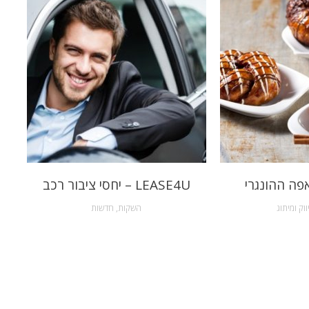
פה ההונגרי
LEASE4U – יחסי ציבור רכב
ווק ומיתוג
השקות
,
חדשות