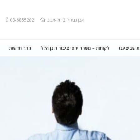
אבן גבירול 2 תל-אביב
03-6855282
ת שביצענו
לקוחות – משרד יחסי ציבור רונן הלל
חדר חדשות