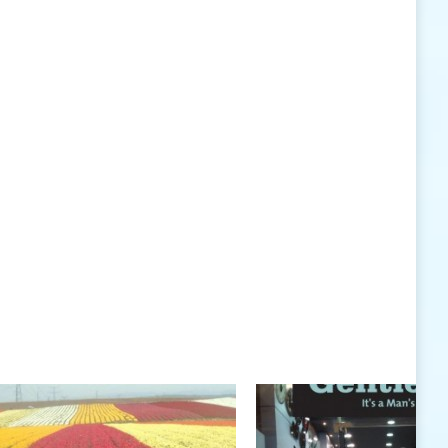
האישיות העומדים לרשותי ללא סייג ומגבלות.
שנה טובה לך ולבני ביתך.
חיים רוגטקה, מנכ"ל פארק אתגרים, טופ 94, אילת
חיים רוגטקה
חיים רוגטקה, מנכ"ל פארק אתגרים TOP 94