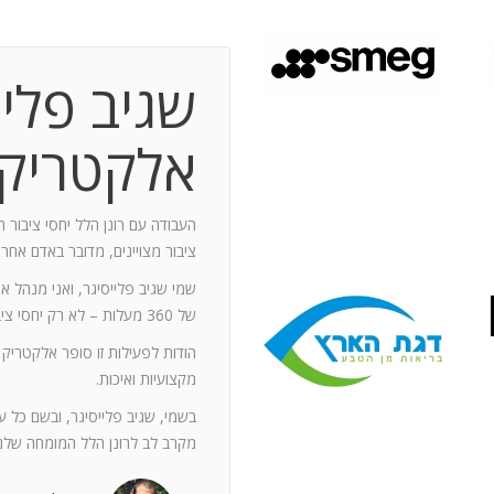
שגיב פליי
 תקופת עבודה משותפת בת 10 שנים.
ותף מספר תחנות: פארק מיני ישראל בלטרון,
אלקטריק
יום טופ 94 באילת. בין לבין נעזרתי בך בפעילויות אחרות שבהן היינו
האוסקר של איגוד המפרסמים.
ה יוזם , מדרבן ומייצר תקשורת יש
העבודה עם רונן הלל יחסי ציבור ה
יש בך את היכולת להניע את כלל הצוות
ציבור מצויינים, מדובר באדם אחר
נדרשים לך. הקשרים שלך עם עולם התקשורת
שמי שגיב פלייסיגר, ואני מנהל א
תה חפץ ובקבועי זמן קצרים.
של 360 מעלות – לא רק יחסי ציבור אלא טיפול בכל המערכים השיווקיים של החברה.
ל מימד פרסומי ומכיר את רזי הפעלתו. על אף
הודות לפעילות זו סופר אלקטריק
קנה לצוות שלי ולי את התחושה, שרק אנו
מקצועיות ואיכות.
נן שגורות בפיך. המאגר האנרגטי שלך בלתי
ותך כשותף לתכנון אסטרטגי הן לתקציבים
בשמי, שגיב פלייסיגר, ובשם כל 
ן הרב שלך מאפשרים לי כלקוח, לסמוך עליך
מקרב לב לרונן הלל המומחה שלנו
ה הגבוה ובסטנדרט הרצוי לי. אתה גורם
. רונן, תודה לך על תרומתך המקצועית ויכולותיך