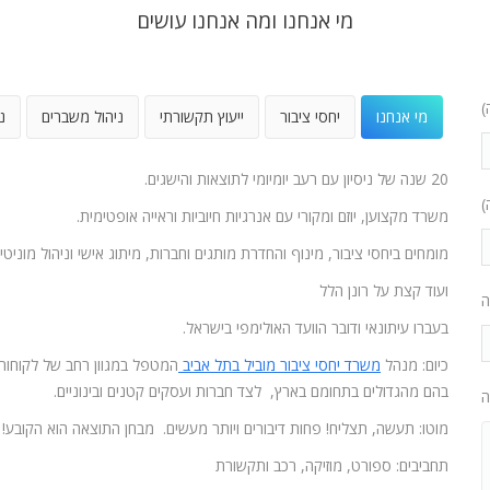
מי אנחנו ומה אנחנו עושים
)
מי אנחנו
יחסי ציבור
ייעוץ תקשורתי
ניהול משברים
נ
20 שנה של ניסיון עם רעב יומיומי לתוצאות והישגים.
)
משרד מקצוען, יוזם ומקורי עם אנרגיות חיוביות וראייה אופטימית.
מומחים ביחסי ציבור, מינוף והחדרת מותגים וחברות, מיתוג אישי וניהול מוניטין
ועוד קצת על רונן הלל
ה
בעברו עיתונאי ודובר הוועד האולימפי בישראל.
כיום: מנהל
משרד יחסי ציבור מוביל בתל אביב
המטפל במגוון רחב של לקוחות
בהם מהגדולים בתחומם בארץ, לצד חברות ועסקים קטנים ובינוניים.
ה
מוטו: תעשה, תצליח! פחות דיבורים ויותר מעשים. מבחן התוצאה הוא הקובע!
תחביבים: ספורט, מוזיקה, רכב ותקשורת