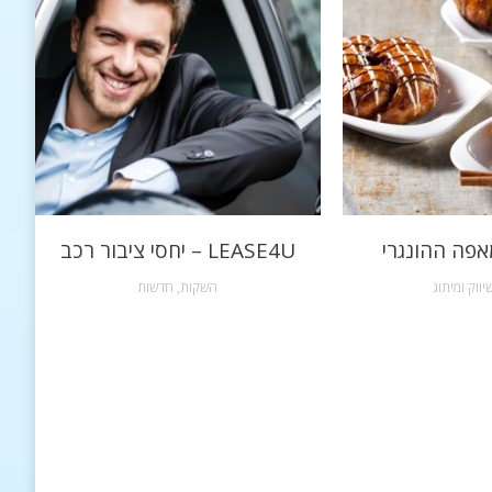
אפה ההונגרי
LEASE4U – יחסי ציבור רכב
יווק ומיתוג
השקות
,
חדשות