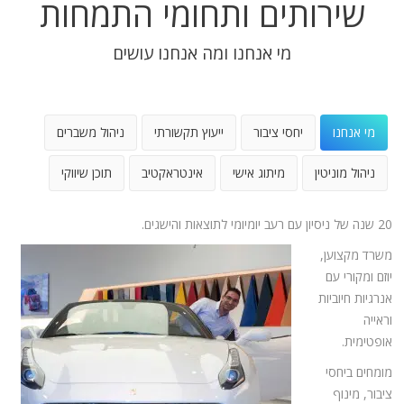
שירותים ותחומי התמחות
מי אנחנו ומה אנחנו עושים
מי אנחנו
יחסי ציבור
ייעוץ תקשורתי
ניהול משברים
ניהול מוניטין
מיתוג אישי
אינטראקטיב
תוכן שיווקי
20 שנה של ניסיון עם רעב יומיומי לתוצאות והישגים.
משרד מקצוען,
יוזם ומקורי עם
אנרגיות חיוביות
וראייה
אופטימית.
מומחים ביחסי
ציבור, מינוף