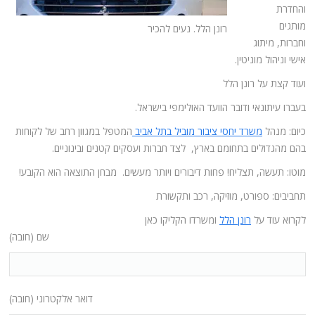
והחדרת
מותגים
רונן הלל. נעים להכיר
וחברות, מיתוג
אישי וניהול מוניטין.
ועוד קצת על רונן הלל
בעברו עיתונאי ודובר הוועד האולימפי בישראל.
כיום: מנהל
משרד יחסי ציבור מוביל בתל אביב
המטפל במגוון רחב של לקוחות
בהם מהגדולים בתחומם בארץ, לצד חברות ועסקים קטנים ובינוניים.
מוטו: תעשה, תצליח! פחות דיבורים ויותר מעשים. מבחן התוצאה הוא הקובע!
תחביבים: ספורט, מוזיקה, רכב ותקשורת
לקרוא עוד על
רונן הלל
ומשרדו הקליקו כאן
שם (חובה)
דואר אלקטרוני (חובה)