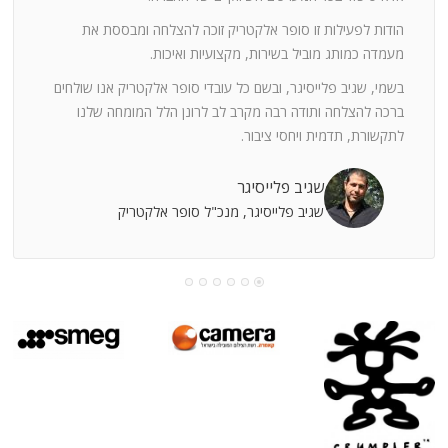
ה
חוצי
הודות לפעילות זו סופר אלקטריק זוכה להצלחה ומבססת את
ן
מעמדה כמותג מוביל בשירות, מקצועיות ואיכות.
בשמי, שגיב פלייסיגר, ובשם כל עובדי סופר אלקטריק אנו שולחים
מי
ברכה להצלחה ותודה רבה מקרב לב לרונן הלל המומחה שלנו
לתקשורת, תדמית ויחסי ציבור.
קוחות
שגיב פלייסיגר
שגיב פלייסיגר, מנכ"ל סופר אלקטריק
עושה
עי
רומתך