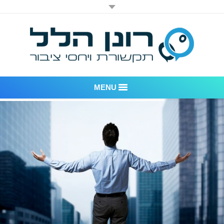
MENU
רונן הלל יחסי ציבור
אודות החברה
דוגמאות לעבודות שביצענו
לקוחות – משרד יחסי ציבור רונן הלל
חדר חדשות