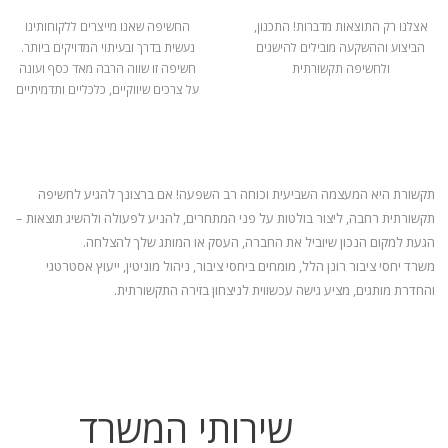
אצלנו רק התוצאות מדברות! התכנון,
החשיפה שאנו מייצרים ללקוחותינו
הביצוע וההשקעה מובילים להישגים
נעשית בדרך ובעיתוי המדויקים ביותר.
ולחשיפה תקשורתית
חשיפה זו שווה הרבה מאד כסף ועונה
על צרכים שיווקיים, כלכליים ותדמיתיים
תקשורת היא המעצמה השביעית וכוחה רב השפעה! אם ברצונך להגיע לחשיפה
תקשורתית רחבה, ליצור בולטות על פני המתחרים, להניע
לפעולה ולהשיג תוצאות –
הגעת למקום הנכון שיוביל את החברה, העסק או המותג שלך להצלחה.
משרד יחסי ציבור רונן הלל, מומחים ביחסי ציבור, ניהול מוניטין, ייעוץ אסטרטגי
והחדרת מותגים, מציע גישה עכשווית לניצחון בזירה התקשורתית.
שירותי המשרד