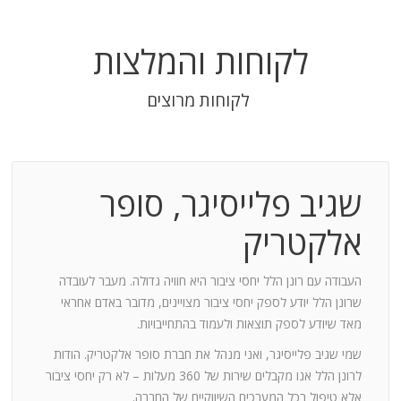
לקוחות והמלצות
לקוחות מרוצים
שגיב פלייסיגר, סופר
בודה
אלקטריק
חנות:
העבודה עם רונן הלל יחסי ציבור היא חוויה גדולה. מעבר לעובדה
שרונן הלל יודע לספק יחסי ציבור מצויינים, מדובר באדם אחראי
וד
מאד שיודע לספק תוצאות ולעמוד בהתחייבויות.
שמי שגיב פלייסיגר, ואני מנהל את חברת סופר אלקטריק. הודות
ומייצר
לרונן הלל אנו מקבלים שירות של 360 מעלות – לא רק יחסי ציבור
ש בך
אלא טיפול בכל המערכים השיווקיים של החברה.