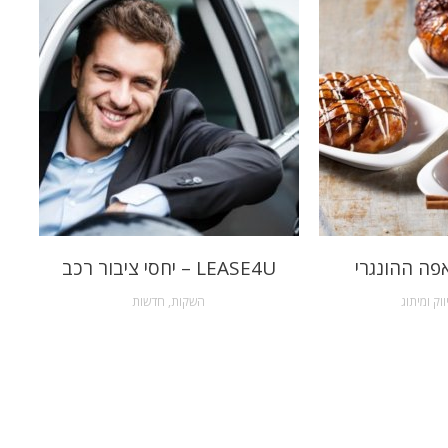
פה ההונגרי
LEASE4U – יחסי ציבור רכב
ווק ומיתוג
השקות
,
חדשות