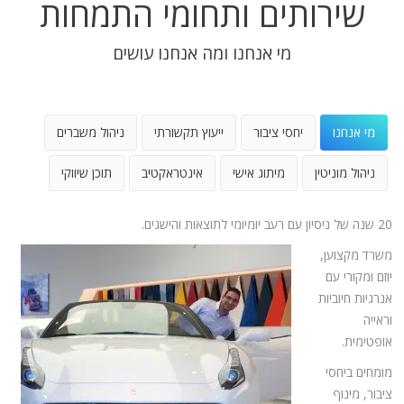
שירותים ותחומי התמחות
מי אנחנו ומה אנחנו עושים
מי אנחנו
יחסי ציבור
ייעוץ תקשורתי
ניהול משברים
ניהול מוניטין
מיתוג אישי
אינטראקטיב
תוכן שיווקי
20 שנה של ניסיון עם רעב יומיומי לתוצאות והישגים.
משרד מקצוען,
יוזם ומקורי עם
אנרגיות חיוביות
וראייה
אופטימית.
מומחים ביחסי
ציבור, מינוף