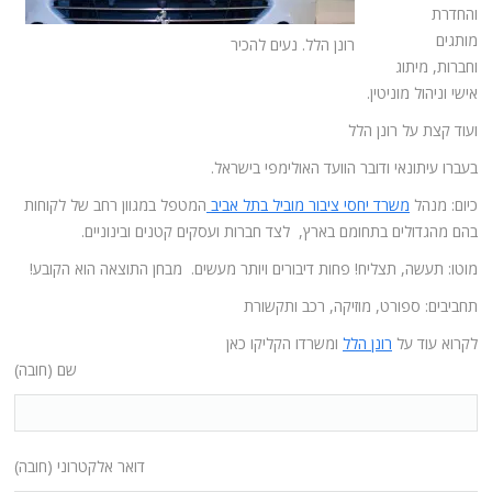
והחדרת
מותגים
רונן הלל. נעים להכיר
וחברות, מיתוג
אישי וניהול מוניטין.
ועוד קצת על רונן הלל
בעברו עיתונאי ודובר הוועד האולימפי בישראל.
כיום: מנהל
משרד יחסי ציבור מוביל בתל אביב
המטפל במגוון רחב של לקוחות
בהם מהגדולים בתחומם בארץ, לצד חברות ועסקים קטנים ובינוניים.
מוטו: תעשה, תצליח! פחות דיבורים ויותר מעשים. מבחן התוצאה הוא הקובע!
תחביבים: ספורט, מוזיקה, רכב ותקשורת
לקרוא עוד על
רונן הלל
ומשרדו הקליקו כאן
שם (חובה)
דואר אלקטרוני (חובה)