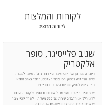
לקוחות והמלצות
לקוחות מרוצים
שגיב פלייסיגר, סופר
בודה
אלקטריק
חנות:
העבודה עם רונן הלל יחסי ציבור היא חוויה גדולה. מעבר לעובדה
שרונן הלל יודע לספק יחסי ציבור מצויינים, מדובר באדם אחראי
וד
מאד שיודע לספק תוצאות ולעמוד בהתחייבויות.
שמי שגיב פלייסיגר, ואני מנהל את חברת סופר אלקטריק. הודות
ומייצר
לרונן הלל אנו מקבלים שירות של 360 מעלות – לא רק יחסי ציבור
ש בך
אלא טיפול בכל המערכים השיווקיים של החברה.