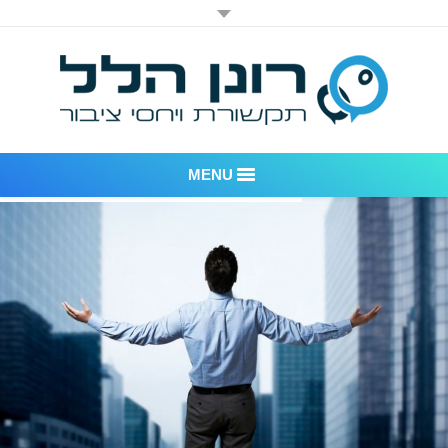
MENU
רונן הלל יחסי ציבור
אודות החברה
דוגמאות לעבודות שביצענו
לקוחות – משרד יחסי ציבור רונן הלל
חדר חדשות