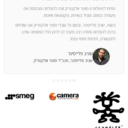
ה
חוצי
הודות לפעילות זו סופר אלקטריק זוכה להצלחה ומבססת את
ן
מעמדה כמותג מוביל בשירות, מקצועיות ואיכות.
בשמי, שגיב פלייסיגר, ובשם כל עובדי סופר אלקטריק אנו שולחים
מי
ברכה להצלחה ותודה רבה מקרב לב לרונן הלל המומחה שלנו
לתקשורת, תדמית ויחסי ציבור.
קוחות
שגיב פלייסיגר
שגיב פלייסיגר, מנכ"ל סופר אלקטריק
עושה
עי
רומתך