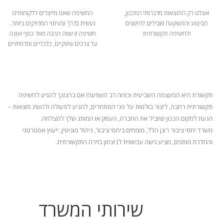
אצלנו רק התוצאות מדברות! התכנון,
החשיפה שאנו מייצרים ללקוחותינו
הביצוע וההשקעה מובילים להישגים
נעשית בדרך ובעיתוי המדויקים ביותר.
ולחשיפה תקשורתית
חשיפה זו שווה הרבה מאד כסף ועונה
על צרכים שיווקיים, כלכליים ותדמיתיים
תקשורת היא המעצמה השביעית וכוחה רב השפעה! אם ברצונך להגיע לחשיפה
תקשורתית רחבה, ליצור בולטות על פני המתחרים, להניע
לפעולה ולהשיג תוצאות –
הגעת למקום הנכון שיוביל את החברה, העסק או המותג שלך להצלחה.
משרד יחסי ציבור רונן הלל, מומחים ביחסי ציבור, ניהול מוניטין, ייעוץ אסטרטגי
והחדרת מותגים, מציע גישה עכשווית לניצחון בזירה התקשורתית.
שירותי המשרד