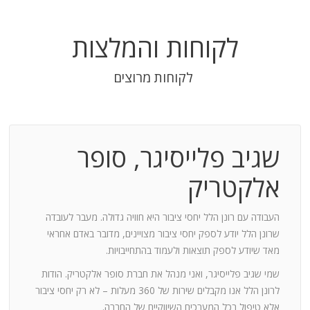
לקוחות והמלצות
לקוחות מרוצים
שגיב פלייסיגר, סופר
בודה
אלקטריק
חנות:
העבודה עם רונן הלל יחסי ציבור היא חוויה גדולה. מעבר לעובדה
שרונן הלל יודע לספק יחסי ציבור מצויינים, מדובר באדם אחראי
וד
מאד שיודע לספק תוצאות ולעמוד בהתחייבויות.
שמי שגיב פלייסיגר, ואני מנהל את חברת סופר אלקטריק. הודות
ומייצר
לרונן הלל אנו מקבלים שירות של 360 מעלות – לא רק יחסי ציבור
ש בך
אלא טיפול בכל המערכים השיווקיים של החברה.