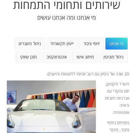
שירותים ותחומי התמחות
מי אנחנו ומה אנחנו עושים
מי אנחנו
יחסי ציבור
ייעוץ תקשורתי
ניהול משברים
ניהול מוניטין
מיתוג אישי
אינטראקטיב
תוכן שיווקי
20 שנה של ניסיון עם רעב יומיומי לתוצאות והישגים.
משרד מקצוען,
יוזם ומקורי עם
אנרגיות חיוביות
וראייה
אופטימית.
מומחים ביחסי
ציבור, מינוף