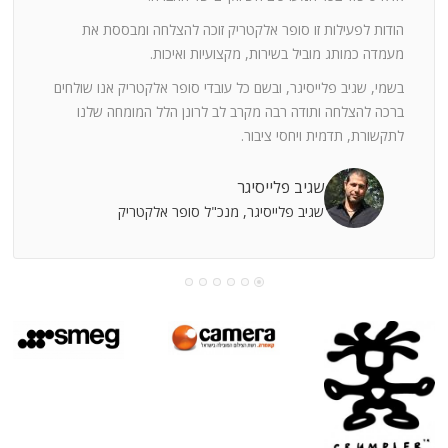
ה
חוצי
הודות לפעילות זו סופר אלקטריק זוכה להצלחה ומבססת את
ן
מעמדה כמותג מוביל בשירות, מקצועיות ואיכות.
בשמי, שגיב פלייסיגר, ובשם כל עובדי סופר אלקטריק אנו שולחים
מי
ברכה להצלחה ותודה רבה מקרב לב לרונן הלל המומחה שלנו
לתקשורת, תדמית ויחסי ציבור.
קוחות
שגיב פלייסיגר
שגיב פלייסיגר, מנכ"ל סופר אלקטריק
עושה
עי
רומתך