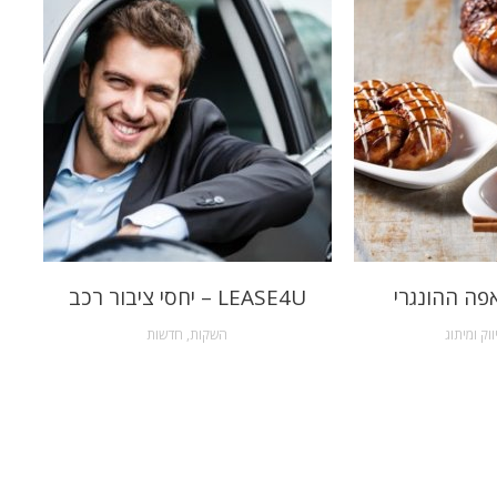
פה ההונגרי
LEASE4U – יחסי ציבור רכב
ווק ומיתוג
השקות
,
חדשות