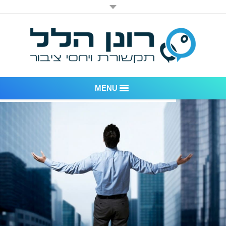
MENU
רונן הלל יחסי ציבור
אודות החברה
דוגמאות לעבודות שביצענו
לקוחות – משרד יחסי ציבור רונן הלל
חדר חדשות