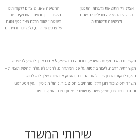
אצלנו רק התוצאות מדברות! התכנון,
החשיפה שאנו מייצרים ללקוחותינו
הביצוע וההשקעה מובילים להישגים
נעשית בדרך ובעיתוי המדויקים ביותר.
ולחשיפה תקשורתית
חשיפה זו שווה הרבה מאד כסף ועונה
על צרכים שיווקיים, כלכליים ותדמיתיים
תקשורת היא המעצמה השביעית וכוחה רב השפעה! אם ברצונך להגיע לחשיפה
תקשורתית רחבה, ליצור בולטות על פני המתחרים, להניע
לפעולה ולהשיג תוצאות –
הגעת למקום הנכון שיוביל את החברה, העסק או המותג שלך להצלחה.
משרד יחסי ציבור רונן הלל, מומחים ביחסי ציבור, ניהול מוניטין, ייעוץ אסטרטגי
והחדרת מותגים, מציע גישה עכשווית לניצחון בזירה התקשורתית.
שירותי המשרד