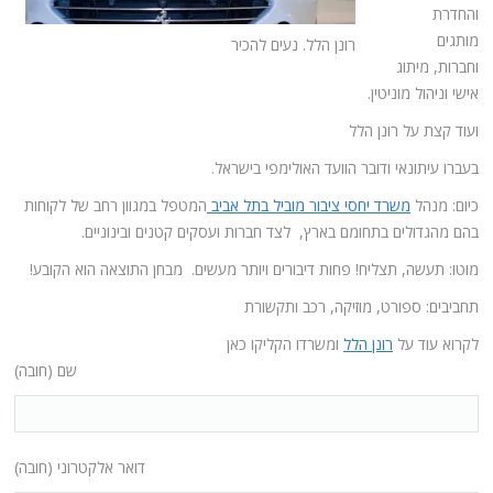
והחדרת
מותגים
רונן הלל. נעים להכיר
וחברות, מיתוג
אישי וניהול מוניטין.
ועוד קצת על רונן הלל
בעברו עיתונאי ודובר הוועד האולימפי בישראל.
כיום: מנהל
משרד יחסי ציבור מוביל בתל אביב
המטפל במגוון רחב של לקוחות
בהם מהגדולים בתחומם בארץ, לצד חברות ועסקים קטנים ובינוניים.
מוטו: תעשה, תצליח! פחות דיבורים ויותר מעשים. מבחן התוצאה הוא הקובע!
תחביבים: ספורט, מוזיקה, רכב ותקשורת
לקרוא עוד על
רונן הלל
ומשרדו הקליקו כאן
שם (חובה)
דואר אלקטרוני (חובה)