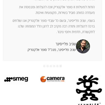
ה
חוצי
הודות לפעילות זו סופר אלקטריק זוכה להצלחה ומבססת את
ן
מעמדה כמותג מוביל בשירות, מקצועיות ואיכות.
בשמי, שגיב פלייסיגר, ובשם כל עובדי סופר אלקטריק אנו שולחים
מי
ברכה להצלחה ותודה רבה מקרב לב לרונן הלל המומחה שלנו
לתקשורת, תדמית ויחסי ציבור.
קוחות
שגיב פלייסיגר
שגיב פלייסיגר, מנכ"ל סופר אלקטריק
עושה
עי
רומתך