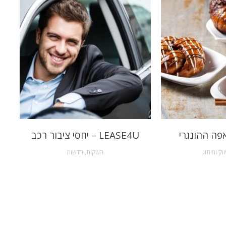
פה ההונגרי
LEASE4U – יחסי ציבור רכב
ווק ומיתוג
השקות
,
חדשות