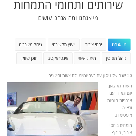
שירותים ותחומי התמחות
מי אנחנו ומה אנחנו עושים
מי אנחנו
יחסי ציבור
ייעוץ תקשורתי
ניהול משברים
ניהול מוניטין
מיתוג אישי
אינטראקטיב
תוכן שיווקי
20 שנה של ניסיון עם רעב יומיומי לתוצאות והישגים.
משרד מקצוען,
יוזם ומקורי עם
אנרגיות חיוביות
וראייה
אופטימית.
מומחים ביחסי
ציבור, מינוף