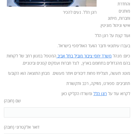
והחדרת
מותגים
רונן הלל. נעים להכיר
וחברות, מיתוג
אישי וניהול מוניטין.
ועוד קצת על רונן הלל
בעברו עיתונאי ודובר הוועד האולימפי בישראל.
כיום: מנהל
משרד יחסי ציבור מוביל בתל אביב
המטפל במגוון רחב של לקוחות
בהם מהגדולים בתחומם בארץ, לצד חברות ועסקים קטנים ובינוניים.
מוטו: תעשה, תצליח! פחות דיבורים ויותר מעשים. מבחן התוצאה הוא הקובע!
תחביבים: ספורט, מוזיקה, רכב ותקשורת
לקרוא עוד על
רונן הלל
ומשרדו הקליקו כאן
שם (חובה)
דואר אלקטרוני (חובה)