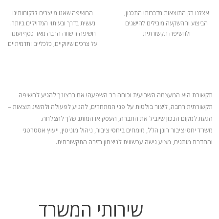
אצלנו רק התוצאות מדברות! התכנון,
החשיפה שאנו מייצרים ללקוחותינו
הביצוע וההשקעה מובילים להישגים
נעשית בדרך ובעיתוי המדויקים ביותר.
ולחשיפה תקשורתית
חשיפה זו שווה הרבה מאד כסף ועונה
על צרכים שיווקיים, כלכליים ותדמיתיים
תקשורת היא המעצמה השביעית וכוחה רב השפעה! אם ברצונך להגיע לחשיפה
תקשורתית רחבה, ליצור בולטות על פני המתחרים, להניע
לפעולה ולהשיג תוצאות –
הגעת למקום הנכון שיוביל את החברה, העסק או המותג שלך להצלחה.
משרד יחסי ציבור רונן הלל, מומחים ביחסי ציבור, ניהול מוניטין, ייעוץ אסטרטגי
והחדרת מותגים, מציע גישה עכשווית לניצחון בזירה התקשורתית.
שירותי המשרד