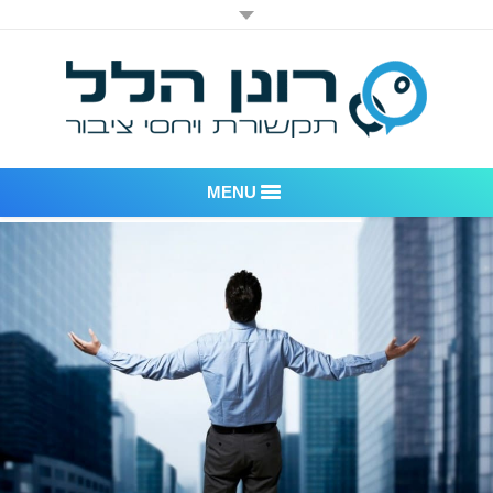
MENU
רונן הלל יחסי ציבור
אודות החברה
דוגמאות לעבודות שביצענו
לקוחות – משרד יחסי ציבור רונן הלל
חדר חדשות