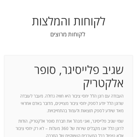
לקוחות והמלצות
לקוחות מרוצים
שגיב פלייסיגר, סופר
בודה
אלקטריק
חנות:
העבודה עם רונן הלל יחסי ציבור היא חוויה גדולה. מעבר לעובדה
שרונן הלל יודע לספק יחסי ציבור מצויינים, מדובר באדם אחראי
וד
מאד שיודע לספק תוצאות ולעמוד בהתחייבויות.
שמי שגיב פלייסיגר, ואני מנהל את חברת סופר אלקטריק. הודות
ומייצר
לרונן הלל אנו מקבלים שירות של 360 מעלות – לא רק יחסי ציבור
ש בך
אלא טיפול בכל המערכים השיווקיים של החברה.