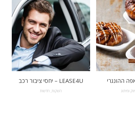
פה ההונגרי
LEASE4U – יחסי ציבור רכב
ווק ומיתוג
השקות
,
חדשות