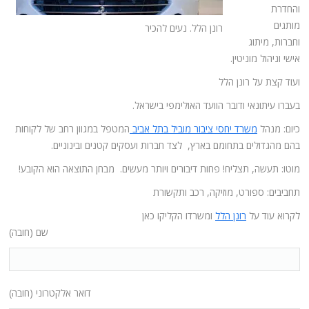
והחדרת
מותגים
רונן הלל. נעים להכיר
וחברות, מיתוג
אישי וניהול מוניטין.
ועוד קצת על רונן הלל
בעברו עיתונאי ודובר הוועד האולימפי בישראל.
כיום: מנהל
משרד יחסי ציבור מוביל בתל אביב
המטפל במגוון רחב של לקוחות
בהם מהגדולים בתחומם בארץ, לצד חברות ועסקים קטנים ובינוניים.
מוטו: תעשה, תצליח! פחות דיבורים ויותר מעשים. מבחן התוצאה הוא הקובע!
תחביבים: ספורט, מוזיקה, רכב ותקשורת
לקרוא עוד על
רונן הלל
ומשרדו הקליקו כאן
שם (חובה)
דואר אלקטרוני (חובה)