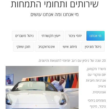
שירותים ותחומי התמחות
מי אנחנו ומה אנחנו עושים
מי אנחנו
יחסי ציבור
ייעוץ תקשורתי
ניהול משברים
ניהול מוניטין
מיתוג אישי
אינטראקטיב
תוכן שיווקי
20 שנה של ניסיון עם רעב יומיומי לתוצאות והישגים.
משרד מקצוען,
יוזם ומקורי עם
אנרגיות חיוביות
וראייה
אופטימית.
מומחים ביחסי
ציבור, מינוף