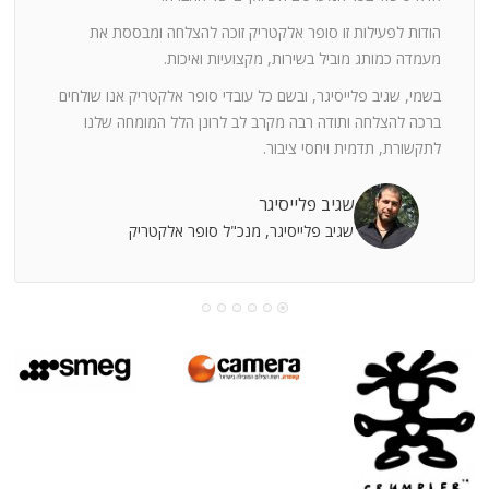
ה
חוצי
הודות לפעילות זו סופר אלקטריק זוכה להצלחה ומבססת את
ן
מעמדה כמותג מוביל בשירות, מקצועיות ואיכות.
בשמי, שגיב פלייסיגר, ובשם כל עובדי סופר אלקטריק אנו שולחים
מי
ברכה להצלחה ותודה רבה מקרב לב לרונן הלל המומחה שלנו
לתקשורת, תדמית ויחסי ציבור.
קוחות
שגיב פלייסיגר
שגיב פלייסיגר, מנכ"ל סופר אלקטריק
עושה
עי
רומתך