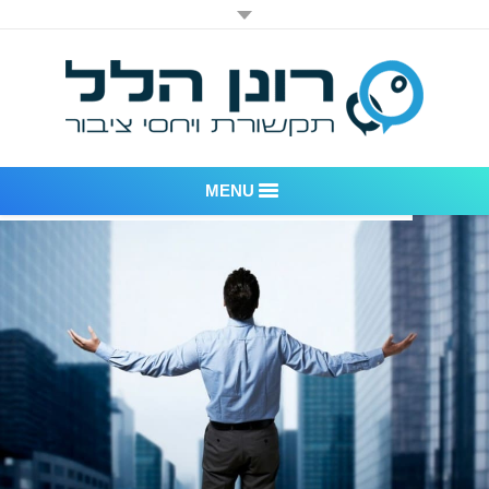
MENU
רונן הלל יחסי ציבור
אודות החברה
דוגמאות לעבודות שביצענו
לקוחות – משרד יחסי ציבור רונן הלל
חדר חדשות