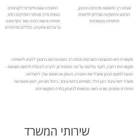
אצלנו רק התוצאות מדברות! התכנון,
החשיפה שאנו מייצרים ללקוחותינו
הביצוע וההשקעה מובילים להישגים
נעשית בדרך ובעיתוי המדויקים ביותר.
ולחשיפה תקשורתית
חשיפה זו שווה הרבה מאד כסף ועונה
על צרכים שיווקיים, כלכליים ותדמיתיים
תקשורת היא המעצמה השביעית וכוחה רב השפעה! אם ברצונך להגיע לחשיפה
תקשורתית רחבה, ליצור בולטות על פני המתחרים, להניע
לפעולה ולהשיג תוצאות –
הגעת למקום הנכון שיוביל את החברה, העסק או המותג שלך להצלחה.
משרד יחסי ציבור רונן הלל, מומחים ביחסי ציבור, ניהול מוניטין, ייעוץ אסטרטגי
והחדרת מותגים, מציע גישה עכשווית לניצחון בזירה התקשורתית.
שירותי המשרד