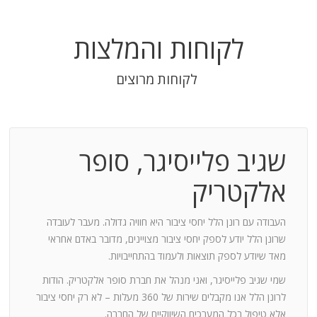
לקוחות והמלצות
לקוחות מרוצים
שגיב פלייסיגר, סופר
בודה
אלקטריק
חנות:
העבודה עם רונן הלל יחסי ציבור היא חוויה גדולה. מעבר לעובדה
שרונן הלל יודע לספק יחסי ציבור מצויינים, מדובר באדם אחראי
וד
מאד שיודע לספק תוצאות ולעמוד בהתחייבויות.
שמי שגיב פלייסיגר, ואני מנהל את חברת סופר אלקטריק. הודות
ומייצר
לרונן הלל אנו מקבלים שירות של 360 מעלות – לא רק יחסי ציבור
ש בך
אלא טיפול בכל המערכים השיווקיים של החברה.