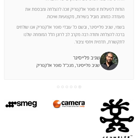
ה
חוצי
הודות לפעילות זו סופר אלקטריק זוכה להצלחה ומבססת את
ן
מעמדה כמותג מוביל בשירות, מקצועיות ואיכות.
בשמי, שגיב פלייסיגר, ובשם כל עובדי סופר אלקטריק אנו שולחים
מי
ברכה להצלחה ותודה רבה מקרב לב לרונן הלל המומחה שלנו
לתקשורת, תדמית ויחסי ציבור.
קוחות
שגיב פלייסיגר
שגיב פלייסיגר, מנכ"ל סופר אלקטריק
עושה
עי
רומתך