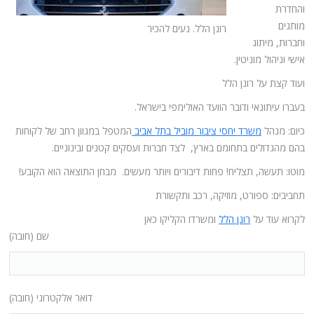
והחדרת
מותגים
רונן הלל. נעים להכיר
וחברות, מיתוג
אישי וניהול מוניטין.
ועוד קצת על רונן הלל
בעברו עיתונאי ודובר הוועד האולימפי בישראל.
כיום: מנהל
משרד יחסי ציבור מוביל בתל אביב
המטפל במגוון רחב של לקוחות
בהם מהגדולים בתחומם בארץ, לצד חברות ועסקים קטנים ובינוניים.
מוטו: תעשה, תצליח! פחות דיבורים ויותר מעשים. מבחן התוצאה הוא הקובע!
תחביבים: ספורט, מוזיקה, רכב ותקשורת
לקרוא עוד על
רונן הלל
ומשרדו הקליקו כאן
שם (חובה)
דואר אלקטרוני (חובה)