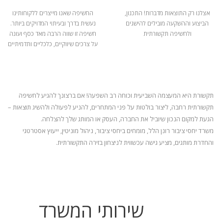
אצלנו רק התוצאות מדברות! התכנון,
החשיפה שאנו מייצרים ללקוחותינו
הביצוע וההשקעה מובילים להישגים
נעשית בדרך ובעיתוי המדויקים ביותר.
ולחשיפה תקשורתית
חשיפה זו שווה הרבה מאד כסף ועונה
על צרכים שיווקיים, כלכליים ותדמיתיים
תקשורת היא המעצמה השביעית וכוחה רב השפעה! אם ברצונך להגיע לחשיפה
תקשורתית רחבה, ליצור בולטות על פני המתחרים, להניע
לפעולה ולהשיג תוצאות –
הגעת למקום הנכון שיוביל את החברה, העסק או המותג שלך להצלחה.
משרד יחסי ציבור רונן הלל, מומחים ביחסי ציבור, ניהול מוניטין, ייעוץ אסטרטגי
והחדרת מותגים, מציע גישה עכשווית לניצחון בזירה התקשורתית.
שירותי המשרד