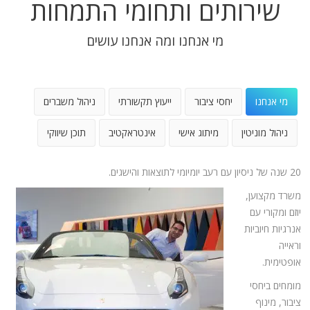
שירותים ותחומי התמחות
מי אנחנו ומה אנחנו עושים
מי אנחנו
יחסי ציבור
ייעוץ תקשורתי
ניהול משברים
ניהול מוניטין
מיתוג אישי
אינטראקטיב
תוכן שיווקי
20 שנה של ניסיון עם רעב יומיומי לתוצאות והישגים.
משרד מקצוען,
יוזם ומקורי עם
אנרגיות חיוביות
וראייה
אופטימית.
מומחים ביחסי
ציבור, מינוף