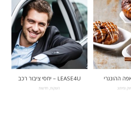
פה ההונגרי
LEASE4U – יחסי ציבור רכב
ווק ומיתוג
השקות
,
חדשות