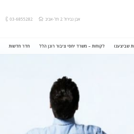
אבן גבירול 2 תל-אביב
03-6855282
ת שביצענו
לקוחות – משרד יחסי ציבור רונן הלל
חדר חדשות