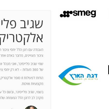
שגיב פליי
 תקופת עבודה משותפת בת 10 שנים.
ותף מספר תחנות: פארק מיני ישראל בלטרון,
אלקטריק
יום טופ 94 באילת. בין לבין נעזרתי בך בפעילויות אחרות שבהן היינו
האוסקר של איגוד המפרסמים.
ה יוזם , מדרבן ומייצר תקשורת יש
העבודה עם רונן הלל יחסי ציבור ה
יש בך את היכולת להניע את כלל הצוות
ציבור מצויינים, מדובר באדם אחר
נדרשים לך. הקשרים שלך עם עולם התקשורת
שמי שגיב פלייסיגר, ואני מנהל א
תה חפץ ובקבועי זמן קצרים.
של 360 מעלות – לא רק יחסי ציבור אלא טיפול בכל המערכים השיווקיים של החברה.
ל מימד פרסומי ומכיר את רזי הפעלתו. על אף
הודות לפעילות זו סופר אלקטריק
קנה לצוות שלי ולי את התחושה, שרק אנו
מקצועיות ואיכות.
נן שגורות בפיך. המאגר האנרגטי שלך בלתי
ותך כשותף לתכנון אסטרטגי הן לתקציבים
בשמי, שגיב פלייסיגר, ובשם כל 
ן הרב שלך מאפשרים לי כלקוח, לסמוך עליך
מקרב לב לרונן הלל המומחה שלנו
ה הגבוה ובסטנדרט הרצוי לי. אתה גורם
. רונן, תודה לך על תרומתך המקצועית ויכולותיך