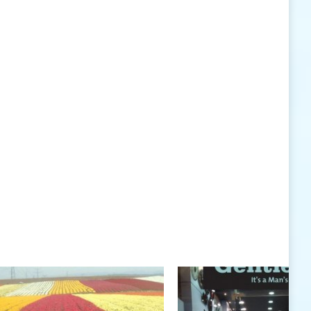
האישיות העומדים לרשותי ללא סייג ומגבלות.
שנה טובה לך ולבני ביתך.
חיים רוגטקה, מנכ"ל פארק אתגרים, טופ 94, אילת
חיים רוגטקה
חיים רוגטקה, מנכ"ל פארק אתגרים TOP 94