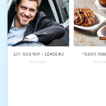
אפה ההונגרי
LEASE4U – יחסי ציבור רכב
יווק ומיתוג
השקות
,
חדשות