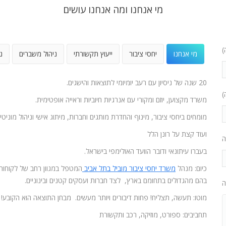
מי אנחנו ומה אנחנו עושים
)
מי אנחנו
יחסי ציבור
ייעוץ תקשורתי
ניהול משברים
נ
20 שנה של ניסיון עם רעב יומיומי לתוצאות והישגים.
)
משרד מקצוען, יוזם ומקורי עם אנרגיות חיוביות וראייה אופטימית.
מומחים ביחסי ציבור, מינוף והחדרת מותגים וחברות, מיתוג אישי וניהול מוניטין
ועוד קצת על רונן הלל
ה
בעברו עיתונאי ודובר הוועד האולימפי בישראל.
כיום: מנהל
משרד יחסי ציבור מוביל בתל אביב
המטפל במגוון רחב של לקוחות
בהם מהגדולים בתחומם בארץ, לצד חברות ועסקים קטנים ובינוניים.
ה
מוטו: תעשה, תצליח! פחות דיבורים ויותר מעשים. מבחן התוצאה הוא הקובע!
תחביבים: ספורט, מוזיקה, רכב ותקשורת