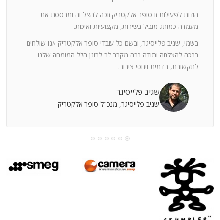
ה
חוצי
הודות לפעילות זו סופר אלקטריק זוכה להצלחה ומבססת את
ן
מעמדה כמותג מוביל בשירות, מקצועיות ואיכות.
בשמי, שגיב פלייסיגר, ובשם כל עובדי סופר אלקטריק אנו שולחים
מי
ברכה להצלחה ותודה רבה מקרב לב לרונן הלל המומחה שלנו
לתקשורת, תדמית ויחסי ציבור.
קוחות
שגיב פלייסיגר
שגיב פלייסיגר, מנכ"ל סופר אלקטריק
עושה
עי
רומתך