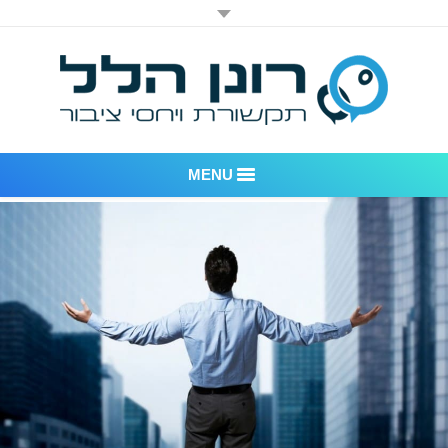
MENU
רונן הלל יחסי ציבור
אודות החברה
דוגמאות לעבודות שביצענו
לקוחות – משרד יחסי ציבור רונן הלל
חדר חדשות