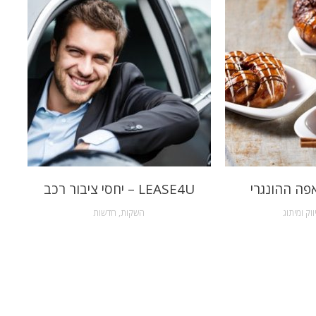
פה ההונגרי
LEASE4U – יחסי ציבור רכב
ווק ומיתוג
השקות
,
חדשות