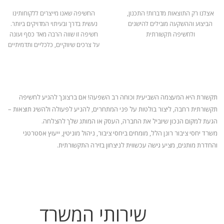
אצלנו רק התוצאות מדברות! התכנון,
החשיפה שאנו מייצרים ללקוחותינו
הביצוע וההשקעה מובילים להישגים
נעשית בדרך ובעיתוי המדויקים ביותר.
ולחשיפה תקשורתית
חשיפה זו שווה הרבה מאד כסף ועונה
על צרכים שיווקיים, כלכליים ותדמיתיים
תקשורת היא המעצמה השביעית וכוחה רב השפעה! אם ברצונך להגיע לחשיפה
תקשורתית רחבה, ליצור בולטות על פני המתחרים, להניע
לפעולה ולהשיג תוצאות –
הגעת למקום הנכון שיוביל את החברה, העסק או המותג שלך להצלחה.
משרד יחסי ציבור רונן הלל, מומחים ביחסי ציבור, ניהול מוניטין, ייעוץ אסטרטגי
והחדרת מותגים, מציע גישה עכשווית לניצחון בזירה התקשורתית.
שירותי המשרד