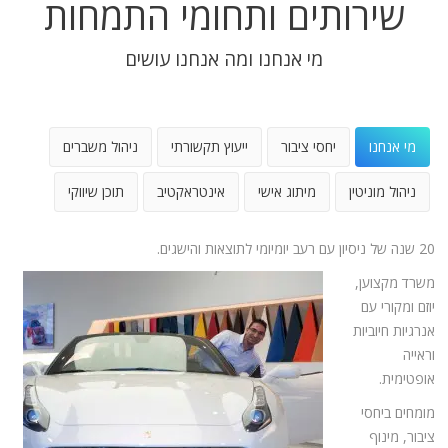
שירותים ותחומי התמחות
מי אנחנו ומה אנחנו עושים
מי אנחנו
יחסי ציבור
ייעוץ תקשורתי
ניהול משברים
ניהול מוניטין
מיתוג אישי
אינטראקטיב
תוכן שיווקי
20 שנה של ניסיון עם רעב יומיומי לתוצאות והישגים.
משרד מקצוען,
יוזם ומקורי עם
אנרגיות חיוביות
וראייה
אופטימית.
מומחים ביחסי
ציבור, מינוף