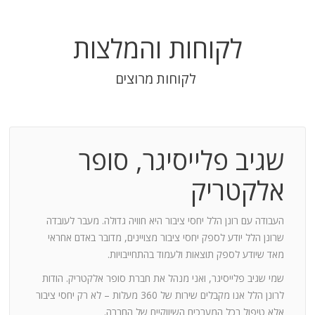
לקוחות והמלצות
לקוחות מרוצים
שגיב פלייסיגר, סופר
בודה
אלקטריק
חנות:
העבודה עם רונן הלל יחסי ציבור היא חוויה גדולה. מעבר לעובדה
שרונן הלל יודע לספק יחסי ציבור מצויינים, מדובר באדם אחראי
וד
מאד שיודע לספק תוצאות ולעמוד בהתחייבויות.
שמי שגיב פלייסיגר, ואני מנהל את חברת סופר אלקטריק. הודות
ומייצר
לרונן הלל אנו מקבלים שירות של 360 מעלות – לא רק יחסי ציבור
ש בך
אלא טיפול בכל המערכים השיווקיים של החברה.