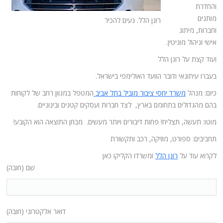
והחדרת
מותגים
רונן הלל. נעים להכיר
וחברות, מיתוג
אישי וניהול מוניטין.
ועוד קצת על רונן הלל
בעברו עיתונאי ודובר הוועד האולימפי בישראל.
כיום: מנהל
משרד יחסי ציבור מוביל בתל אביב
המטפל במגוון רחב של לקוחות
בהם מהגדולים בתחומם בארץ, לצד חברות ועסקים קטנים ובינוניים.
מוטו: תעשה, תצליח! פחות דיבורים ויותר מעשים. מבחן התוצאה הוא הקובע!
תחביבים: ספורט, מוזיקה, רכב ותקשורת
לקרוא עוד על
רונן הלל
ומשרדו הקליקו כאן
שם (חובה)
דואר אלקטרוני (חובה)