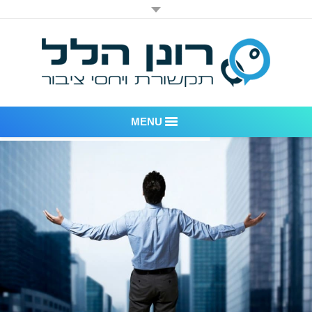
MENU
רונן הלל יחסי ציבור
אודות החברה
דוגמאות לעבודות שביצענו
לקוחות – משרד יחסי ציבור רונן הלל
חדר חדשות