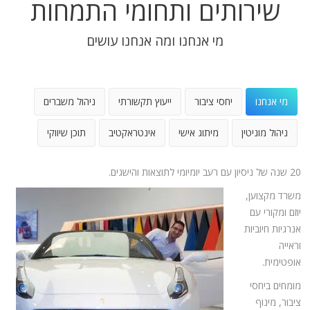
שירותים ותחומי התמחות
מי אנחנו ומה אנחנו עושים
מי אנחנו
יחסי ציבור
ייעוץ תקשורתי
ניהול משברים
ניהול מוניטין
מיתוג אישי
אינטראקטיב
תוכן שיווקי
20 שנה של ניסיון עם רעב יומיומי לתוצאות והישגים.
משרד מקצוען,
יוזם ומקורי עם
אנרגיות חיוביות
וראייה
אופטימית.
מומחים ביחסי
ציבור, מינוף