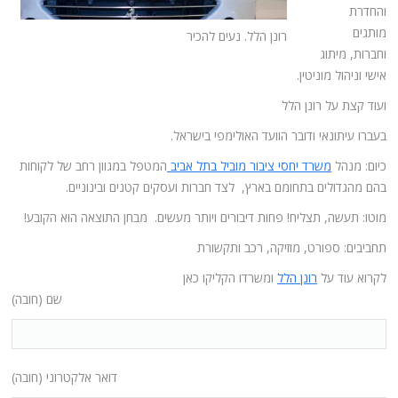
והחדרת
מותגים
רונן הלל. נעים להכיר
וחברות, מיתוג
אישי וניהול מוניטין.
ועוד קצת על רונן הלל
בעברו עיתונאי ודובר הוועד האולימפי בישראל.
כיום: מנהל
משרד יחסי ציבור מוביל בתל אביב
המטפל במגוון רחב של לקוחות
בהם מהגדולים בתחומם בארץ, לצד חברות ועסקים קטנים ובינוניים.
מוטו: תעשה, תצליח! פחות דיבורים ויותר מעשים. מבחן התוצאה הוא הקובע!
תחביבים: ספורט, מוזיקה, רכב ותקשורת
לקרוא עוד על
רונן הלל
ומשרדו הקליקו כאן
שם (חובה)
דואר אלקטרוני (חובה)