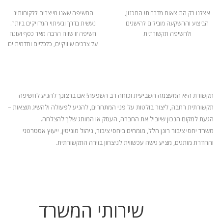
אצלנו רק התוצאות מדברות! התכנון,
החשיפה שאנו מייצרים ללקוחותינו
הביצוע וההשקעה מובילים להישגים
נעשית בדרך ובעיתוי המדויקים ביותר.
ולחשיפה תקשורתית
חשיפה זו שווה הרבה מאד כסף ועונה
על צרכים שיווקיים, כלכליים ותדמיתיים
תקשורת היא המעצמה השביעית וכוחה רב השפעה! אם ברצונך להגיע לחשיפה
תקשורתית רחבה, ליצור בולטות על פני המתחרים, להניע
לפעולה ולהשיג תוצאות –
הגעת למקום הנכון שיוביל את החברה, העסק או המותג שלך להצלחה.
משרד יחסי ציבור רונן הלל, מומחים ביחסי ציבור, ניהול מוניטין, ייעוץ אסטרטגי
והחדרת מותגים, מציע גישה עכשווית לניצחון בזירה התקשורתית.
שירותי המשרד