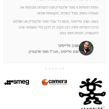
ה
חוצי
הודות לפעילות זו סופר אלקטריק זוכה להצלחה ומבססת את
ן
מעמדה כמותג מוביל בשירות, מקצועיות ואיכות.
בשמי, שגיב פלייסיגר, ובשם כל עובדי סופר אלקטריק אנו שולחים
מי
ברכה להצלחה ותודה רבה מקרב לב לרונן הלל המומחה שלנו
לתקשורת, תדמית ויחסי ציבור.
קוחות
שגיב פלייסיגר
שגיב פלייסיגר, מנכ"ל סופר אלקטריק
עושה
עי
רומתך