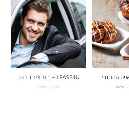
פה ההונגרי
LEASE4U – יחסי ציבור רכב
ווק ומיתוג
השקות
,
חדשות