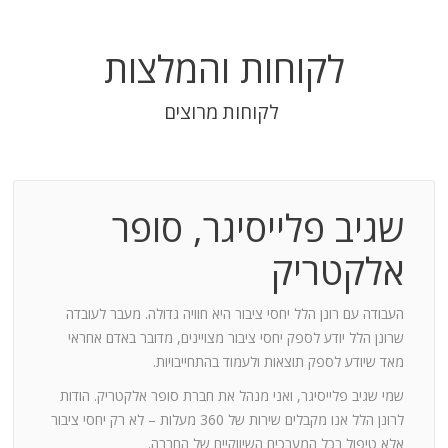
לקוחות והמלצות
לקוחות מרוצים
שגיב פלייסיגר, סופר
בודה
אלקטריק
חנות:
העבודה עם רונן הלל יחסי ציבור היא חוויה גדולה. מעבר לעובדה
שרונן הלל יודע לספק יחסי ציבור מצויינים, מדובר באדם אחראי
וד
מאד שיודע לספק תוצאות ולעמוד בהתחייבויות.
שמי שגיב פלייסיגר, ואני מנהל את חברת סופר אלקטריק. הודות
ומייצר
לרונן הלל אנו מקבלים שירות של 360 מעלות – לא רק יחסי ציבור
ש בך
אלא טיפול בכל המערכים השיווקיים של החברה.