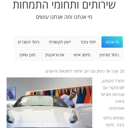
שירותים ותחומי התמחות
מי אנחנו ומה אנחנו עושים
מי אנחנו
יחסי ציבור
ייעוץ תקשורתי
ניהול משברים
ניהול מוניטין
מיתוג אישי
אינטראקטיב
תוכן שיווקי
20 שנה של ניסיון עם רעב יומיומי לתוצאות והישגים.
משרד מקצוען,
יוזם ומקורי עם
אנרגיות חיוביות
וראייה
אופטימית.
מומחים ביחסי
ציבור, מינוף