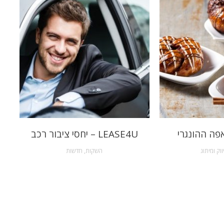
פה ההונגרי
LEASE4U – יחסי ציבור רכב
ווק ומיתוג
השקות
,
חדשות