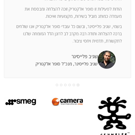
ה
חוצי
הודות לפעילות זו סופר אלקטריק זוכה להצלחה ומבססת את
ן
מעמדה כמותג מוביל בשירות, מקצועיות ואיכות.
בשמי, שגיב פלייסיגר, ובשם כל עובדי סופר אלקטריק אנו שולחים
מי
ברכה להצלחה ותודה רבה מקרב לב לרונן הלל המומחה שלנו
לתקשורת, תדמית ויחסי ציבור.
קוחות
שגיב פלייסיגר
שגיב פלייסיגר, מנכ"ל סופר אלקטריק
עושה
עי
רומתך