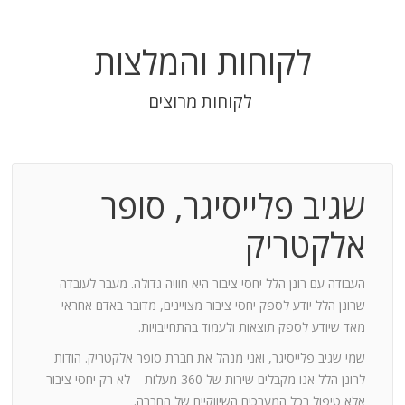
לקוחות והמלצות
לקוחות מרוצים
שגיב פלייסיגר, סופר
בודה
אלקטריק
חנות:
העבודה עם רונן הלל יחסי ציבור היא חוויה גדולה. מעבר לעובדה
שרונן הלל יודע לספק יחסי ציבור מצויינים, מדובר באדם אחראי
וד
מאד שיודע לספק תוצאות ולעמוד בהתחייבויות.
שמי שגיב פלייסיגר, ואני מנהל את חברת סופר אלקטריק. הודות
ומייצר
לרונן הלל אנו מקבלים שירות של 360 מעלות – לא רק יחסי ציבור
ש בך
אלא טיפול בכל המערכים השיווקיים של החברה.