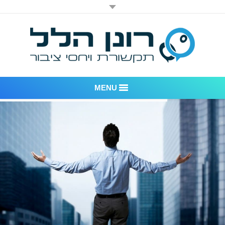
MENU
רונן הלל יחסי ציבור
אודות החברה
דוגמאות לעבודות שביצענו
לקוחות – משרד יחסי ציבור רונן הלל
חדר חדשות