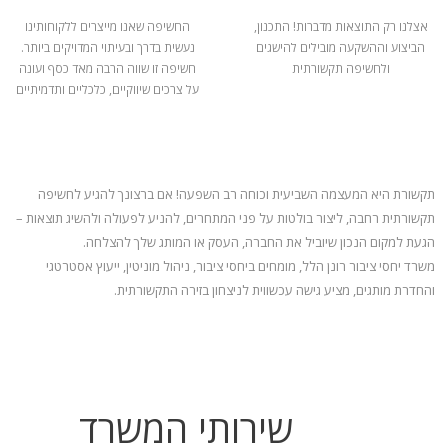
אצלנו רק התוצאות מדברות! התכנון,
החשיפה שאנו מייצרים ללקוחותינו
הביצוע וההשקעה מובילים להישגים
נעשית בדרך ובעיתוי המדויקים ביותר.
ולחשיפה תקשורתית
חשיפה זו שווה הרבה מאד כסף ועונה
על צרכים שיווקיים, כלכליים ותדמיתיים
תקשורת היא המעצמה השביעית וכוחה רב השפעה! אם ברצונך להגיע לחשיפה
תקשורתית רחבה, ליצור בולטות על פני המתחרים, להניע
לפעולה ולהשיג תוצאות –
הגעת למקום הנכון שיוביל את החברה, העסק או המותג שלך להצלחה.
משרד יחסי ציבור רונן הלל, מומחים ביחסי ציבור, ניהול מוניטין, ייעוץ אסטרטגי
והחדרת מותגים, מציע גישה עכשווית לניצחון בזירה התקשורתית.
שירותי המשרד