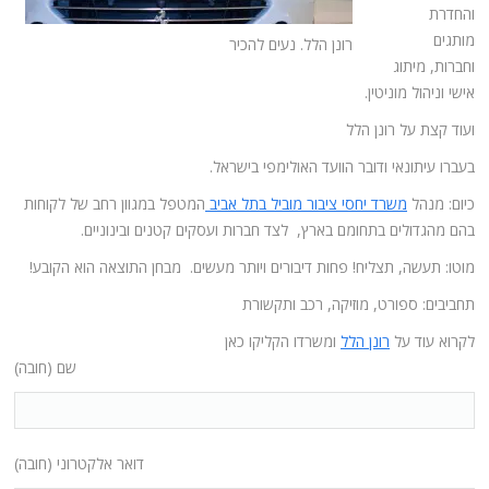
והחדרת
מותגים
רונן הלל. נעים להכיר
וחברות, מיתוג
אישי וניהול מוניטין.
ועוד קצת על רונן הלל
בעברו עיתונאי ודובר הוועד האולימפי בישראל.
כיום: מנהל
משרד יחסי ציבור מוביל בתל אביב
המטפל במגוון רחב של לקוחות
בהם מהגדולים בתחומם בארץ, לצד חברות ועסקים קטנים ובינוניים.
מוטו: תעשה, תצליח! פחות דיבורים ויותר מעשים. מבחן התוצאה הוא הקובע!
תחביבים: ספורט, מוזיקה, רכב ותקשורת
לקרוא עוד על
רונן הלל
ומשרדו הקליקו כאן
שם (חובה)
דואר אלקטרוני (חובה)