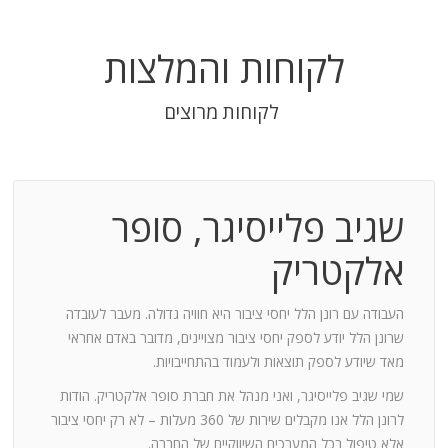
לקוחות והמלצות
לקוחות מרוצים
שגיב פלייסיגר, סופר
בודה
אלקטריק
חנות:
העבודה עם רונן הלל יחסי ציבור היא חוויה גדולה. מעבר לעובדה
שרונן הלל יודע לספק יחסי ציבור מצויינים, מדובר באדם אחראי
וד
מאד שיודע לספק תוצאות ולעמוד בהתחייבויות.
שמי שגיב פלייסיגר, ואני מנהל את חברת סופר אלקטריק. הודות
ומייצר
לרונן הלל אנו מקבלים שירות של 360 מעלות – לא רק יחסי ציבור
ש בך
אלא טיפול בכל המערכים השיווקיים של החברה.