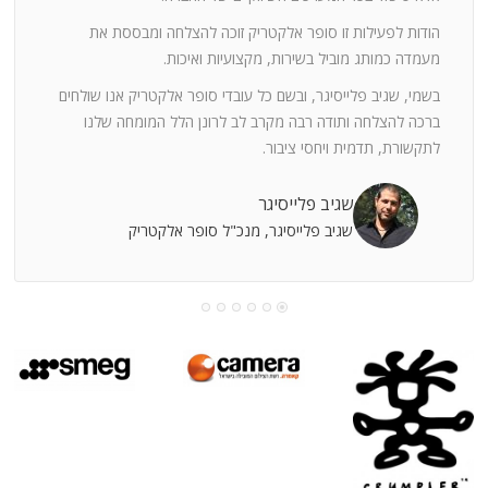
ה
חוצי
הודות לפעילות זו סופר אלקטריק זוכה להצלחה ומבססת את
ן
מעמדה כמותג מוביל בשירות, מקצועיות ואיכות.
בשמי, שגיב פלייסיגר, ובשם כל עובדי סופר אלקטריק אנו שולחים
מי
ברכה להצלחה ותודה רבה מקרב לב לרונן הלל המומחה שלנו
לתקשורת, תדמית ויחסי ציבור.
קוחות
שגיב פלייסיגר
שגיב פלייסיגר, מנכ"ל סופר אלקטריק
עושה
עי
רומתך