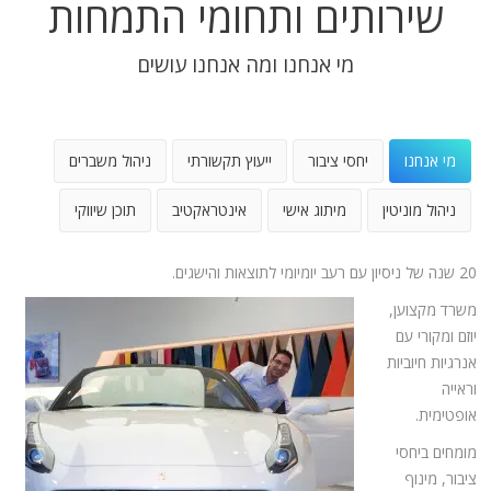
שירותים ותחומי התמחות
מי אנחנו ומה אנחנו עושים
מי אנחנו
יחסי ציבור
ייעוץ תקשורתי
ניהול משברים
ניהול מוניטין
מיתוג אישי
אינטראקטיב
תוכן שיווקי
20 שנה של ניסיון עם רעב יומיומי לתוצאות והישגים.
משרד מקצוען,
יוזם ומקורי עם
אנרגיות חיוביות
וראייה
אופטימית.
מומחים ביחסי
ציבור, מינוף