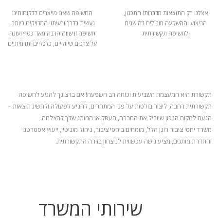
אצלנו רק התוצאות מדברות! התכנון,
החשיפה שאנו מייצרים ללקוחותינו
הביצוע וההשקעה מובילים להישגים
נעשית בדרך ובעיתוי המדויקים ביותר.
ולחשיפה תקשורתית
חשיפה זו שווה הרבה מאד כסף ועונה
על צרכים שיווקיים, כלכליים ותדמיתיים
תקשורת היא המעצמה השביעית וכוחה רב השפעה! אם ברצונך להגיע לחשיפה
תקשורתית רחבה, ליצור בולטות על פני המתחרים, להניע
לפעולה ולהשיג תוצאות –
הגעת למקום הנכון שיוביל את החברה, העסק או המותג שלך להצלחה.
משרד יחסי ציבור רונן הלל, מומחים ביחסי ציבור, ניהול מוניטין, ייעוץ אסטרטגי
והחדרת מותגים, מציע גישה עכשווית לניצחון בזירה התקשורתית.
שירותי המשרד