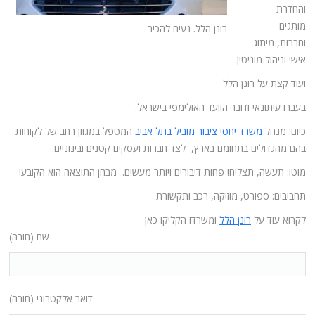
והחדרת
מותגים
רונן הלל. נעים להכיר
וחברות, מיתוג
אישי וניהול מוניטין.
ועוד קצת על רונן הלל
בעברו עיתונאי ודובר הוועד האולימפי בישראל.
כיום: מנהל
משרד יחסי ציבור מוביל בתל אביב
המטפל במגוון רחב של לקוחות
בהם מהגדולים בתחומם בארץ, לצד חברות ועסקים קטנים ובינוניים.
מוטו: תעשה, תצליח! פחות דיבורים ויותר מעשים. מבחן התוצאה הוא הקובע!
תחביבים: ספורט, מוזיקה, רכב ותקשורת
לקרוא עוד על
רונן הלל
ומשרדו הקליקו כאן
שם (חובה)
דואר אלקטרוני (חובה)