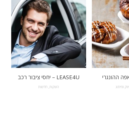
פה ההונגרי
LEASE4U – יחסי ציבור רכב
ווק ומיתוג
השקות
,
חדשות