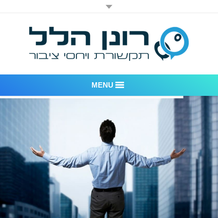
MENU
רונן הלל יחסי ציבור
אודות החברה
דוגמאות לעבודות שביצענו
לקוחות – משרד יחסי ציבור רונן הלל
חדר חדשות