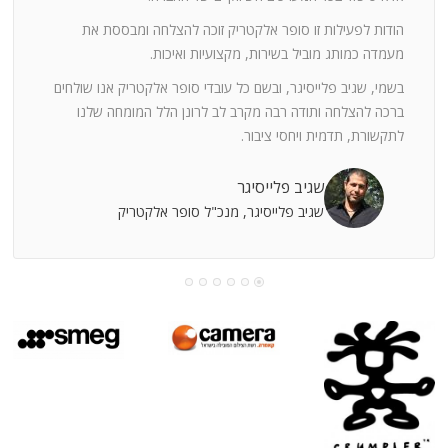
ה
חוצי
הודות לפעילות זו סופר אלקטריק זוכה להצלחה ומבססת את
ן
מעמדה כמותג מוביל בשירות, מקצועיות ואיכות.
בשמי, שגיב פלייסיגר, ובשם כל עובדי סופר אלקטריק אנו שולחים
מי
ברכה להצלחה ותודה רבה מקרב לב לרונן הלל המומחה שלנו
לתקשורת, תדמית ויחסי ציבור.
קוחות
שגיב פלייסיגר
שגיב פלייסיגר, מנכ"ל סופר אלקטריק
עושה
עי
רומתך