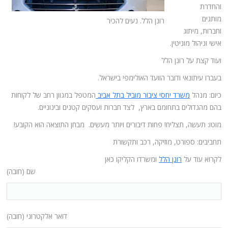
והחדרת
מותגים
רונן הלל. נעים להכיר
וחברות, מיתוג
אישי וניהול מוניטין.
ועוד קצת על רונן הלל
בעברו עיתונאי ודובר הוועד האולימפי בישראל.
כיום: מנהל
משרד יחסי ציבור מוביל בתל אביב
המטפל במגוון רחב של לקוחות
בהם מהגדולים בתחומם בארץ, לצד חברות ועסקים קטנים ובינוניים.
מוטו: תעשה, תצליח! פחות דיבורים ויותר מעשים. מבחן התוצאה הוא הקובע!
תחביבים: ספורט, מוזיקה, רכב ותקשורת
לקרוא עוד על
רונן הלל
ומשרדו הקליקו כאן
שם (חובה)
דואר אלקטרוני (חובה)