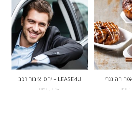
פה ההונגרי
LEASE4U – יחסי ציבור רכב
ווק ומיתוג
השקות
,
חדשות