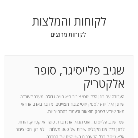
לקוחות והמלצות
לקוחות מרוצים
שגיב פלייסיגר, סופר
בודה
אלקטריק
חנות:
העבודה עם רונן הלל יחסי ציבור היא חוויה גדולה. מעבר לעובדה
שרונן הלל יודע לספק יחסי ציבור מצויינים, מדובר באדם אחראי
וד
מאד שיודע לספק תוצאות ולעמוד בהתחייבויות.
שמי שגיב פלייסיגר, ואני מנהל את חברת סופר אלקטריק. הודות
ומייצר
לרונן הלל אנו מקבלים שירות של 360 מעלות – לא רק יחסי ציבור
ש בך
אלא טיפול בכל המערכים השיווקיים של החברה.