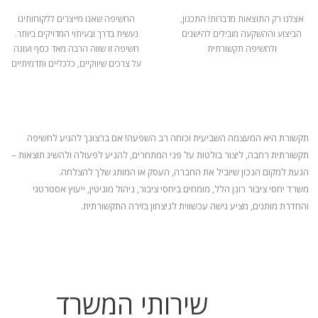
אצלנו רק התוצאות מדברות! התכנון,
החשיפה שאנו מייצרים ללקוחותינו
הביצוע וההשקעה מובילים להישגים
נעשית בדרך ובעיתוי המדויקים ביותר.
ולחשיפה תקשורתית
חשיפה זו שווה הרבה מאד כסף ועונה
על צרכים שיווקיים, כלכליים ותדמיתיים
תקשורת היא המעצמה השביעית וכוחה רב השפעה! אם ברצונך להגיע לחשיפה
תקשורתית רחבה, ליצור בולטות על פני המתחרים, להניע
לפעולה ולהשיג תוצאות –
הגעת למקום הנכון שיוביל את החברה, העסק או המותג שלך להצלחה.
משרד יחסי ציבור רונן הלל, מומחים ביחסי ציבור, ניהול מוניטין, ייעוץ אסטרטגי
והחדרת מותגים, מציע גישה עכשווית לניצחון בזירה התקשורתית.
שירותי המשרד