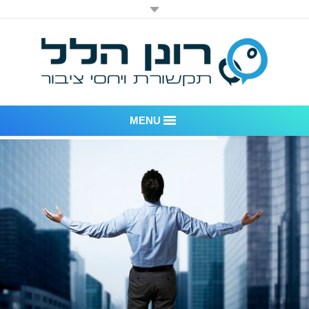
MENU
רונן הלל יחסי ציבור
אודות החברה
דוגמאות לעבודות שביצענו
לקוחות – משרד יחסי ציבור רונן הלל
חדר חדשות