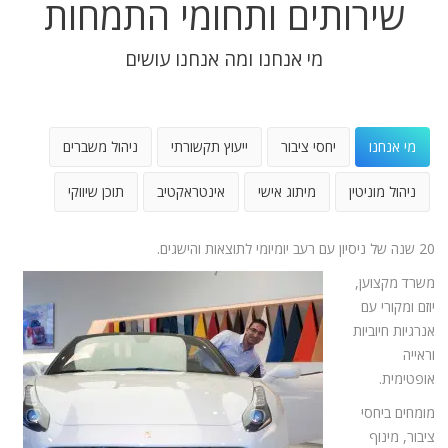
שירותים ותחומי התמחות
מי אנחנו ומה אנחנו עושים
מי אנחנו
יחסי ציבור
ייעוץ תקשורתי
ניהול משברים
ניהול מוניטין
מיתוג אישי
אינטראקטיב
תוכן שיווקי
20 שנה של ניסיון עם רעב יומיומי לתוצאות והישגים.
משרד מקצוען,
יוזם ומקורי עם
אנרגיות חיוביות
וראייה
אופטימית.
מומחים ביחסי
ציבור, מינוף