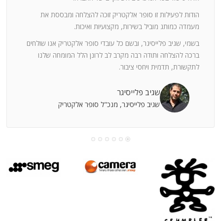
ה
חוצי
הודות לפעילות זו סופר אלקטריק זוכה להצלחה ומבססת את
ן
מעמדה כמותג מוביל בשירות, מקצועיות ואיכות.
בשמי, שגיב פלייסיגר, ובשם כל עובדי סופר אלקטריק אנו שולחים
מי
ברכה להצלחה ותודה רבה מקרב לב לרונן הלל המומחה שלנו
לתקשורת, תדמית ויחסי ציבור.
קוחות
שגיב פלייסיגר
שגיב פלייסיגר, מנכ"ל סופר אלקטריק
עושה
עי
רומתך