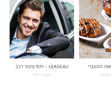
פה ההונגרי
LEASE4U – יחסי ציבור רכב
ווק ומיתוג
השקות
,
חדשות