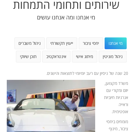
שירותים ותחומי התמחות
מי אנחנו ומה אנחנו עושים
מי אנחנו
יחסי ציבור
ייעוץ תקשורתי
ניהול משברים
ניהול מוניטין
מיתוג אישי
אינטראקטיב
תוכן שיווקי
20 שנה של ניסיון עם רעב יומיומי לתוצאות והישגים.
משרד מקצוען,
יוזם ומקורי עם
אנרגיות חיוביות
וראייה
אופטימית.
מומחים ביחסי
ציבור, מינוף