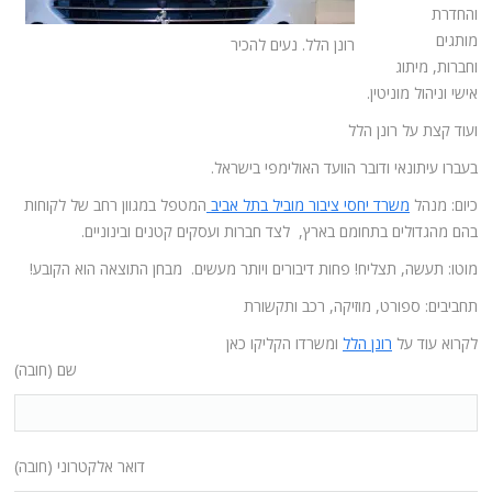
והחדרת
מותגים
רונן הלל. נעים להכיר
וחברות, מיתוג
אישי וניהול מוניטין.
ועוד קצת על רונן הלל
בעברו עיתונאי ודובר הוועד האולימפי בישראל.
כיום: מנהל
משרד יחסי ציבור מוביל בתל אביב
המטפל במגוון רחב של לקוחות
בהם מהגדולים בתחומם בארץ, לצד חברות ועסקים קטנים ובינוניים.
מוטו: תעשה, תצליח! פחות דיבורים ויותר מעשים. מבחן התוצאה הוא הקובע!
תחביבים: ספורט, מוזיקה, רכב ותקשורת
לקרוא עוד על
רונן הלל
ומשרדו הקליקו כאן
שם (חובה)
דואר אלקטרוני (חובה)