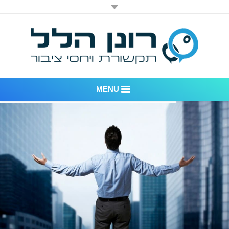
MENU
רונן הלל יחסי ציבור
אודות החברה
דוגמאות לעבודות שביצענו
לקוחות – משרד יחסי ציבור רונן הלל
חדר חדשות