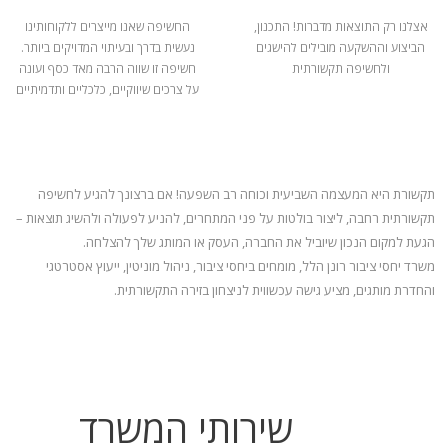
אצלנו רק התוצאות מדברות! התכנון,
החשיפה שאנו מייצרים ללקוחותינו
הביצוע וההשקעה מובילים להישגים
נעשית בדרך ובעיתוי המדויקים ביותר.
ולחשיפה תקשורתית
חשיפה זו שווה הרבה מאד כסף ועונה
על צרכים שיווקיים, כלכליים ותדמיתיים
תקשורת היא המעצמה השביעית וכוחה רב השפעה! אם ברצונך להגיע לחשיפה
תקשורתית רחבה, ליצור בולטות על פני המתחרים, להניע
לפעולה ולהשיג תוצאות –
הגעת למקום הנכון שיוביל את החברה, העסק או המותג שלך להצלחה.
משרד יחסי ציבור רונן הלל, מומחים ביחסי ציבור, ניהול מוניטין, ייעוץ אסטרטגי
והחדרת מותגים, מציע גישה עכשווית לניצחון בזירה התקשורתית.
שירותי המשרד