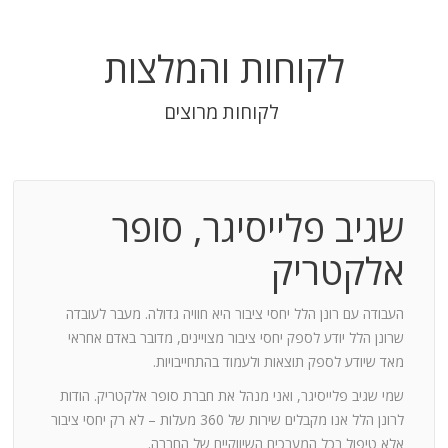
לקוחות והמלצות
לקוחות מרוצים
שגיב פלייסיגר, סופר
בודה
אלקטריק
חנות:
העבודה עם רונן הלל יחסי ציבור היא חוויה גדולה. מעבר לעובדה
שרונן הלל יודע לספק יחסי ציבור מצויינים, מדובר באדם אחראי
וד
מאד שיודע לספק תוצאות ולעמוד בהתחייבויות.
שמי שגיב פלייסיגר, ואני מנהל את חברת סופר אלקטריק. הודות
ומייצר
לרונן הלל אנו מקבלים שירות של 360 מעלות – לא רק יחסי ציבור
ש בך
אלא טיפול בכל המערכים השיווקיים של החברה.