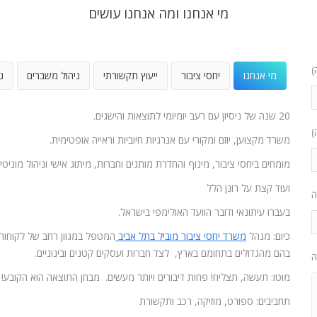
מי אנחנו ומה אנחנו עושים
)
מי אנחנו
יחסי ציבור
ייעוץ תקשורתי
ניהול משברים
נ
20 שנה של ניסיון עם רעב יומיומי לתוצאות והישגים.
)
משרד מקצוען, יוזם ומקורי עם אנרגיות חיוביות וראייה אופטימית.
מומחים ביחסי ציבור, מינוף והחדרת מותגים וחברות, מיתוג אישי וניהול מוניטין
ועוד קצת על רונן הלל
ה
בעברו עיתונאי ודובר הוועד האולימפי בישראל.
כיום: מנהל
משרד יחסי ציבור מוביל בתל אביב
המטפל במגוון רחב של לקוחות
בהם מהגדולים בתחומם בארץ, לצד חברות ועסקים קטנים ובינוניים.
ה
מוטו: תעשה, תצליח! פחות דיבורים ויותר מעשים. מבחן התוצאה הוא הקובע!
תחביבים: ספורט, מוזיקה, רכב ותקשורת