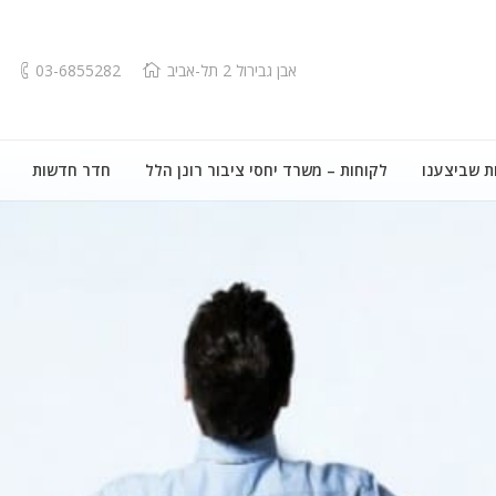
אבן גבירול 2 תל-אביב
03-6855282
ת שביצענו
לקוחות – משרד יחסי ציבור רונן הלל
חדר חדשות