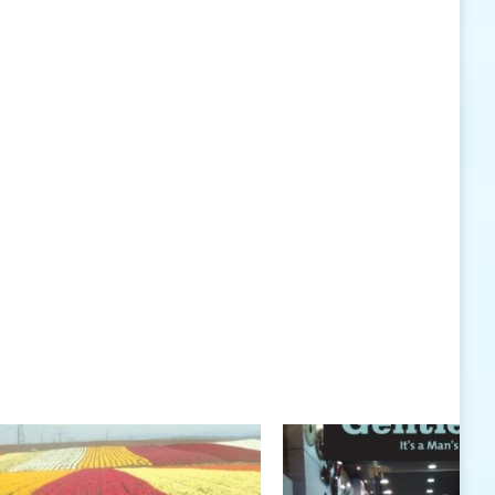
האישיות העומדים לרשותי ללא סייג ומגבלות.
שנה טובה לך ולבני ביתך.
חיים רוגטקה, מנכ"ל פארק אתגרים, טופ 94, אילת
חיים רוגטקה
חיים רוגטקה, מנכ"ל פארק אתגרים TOP 94