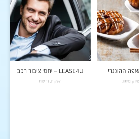
אפה ההונגרי
LEASE4U – יחסי ציבור רכב
יווק ומיתוג
השקות
,
חדשות