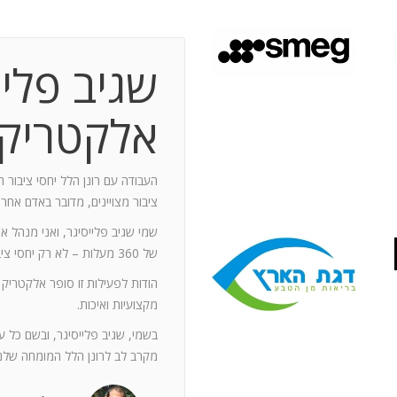
שגיב פליי
 תקופת עבודה משותפת בת 10 שנים.
ותף מספר תחנות: פארק מיני ישראל בלטרון,
אלקטריק
יום טופ 94 באילת. בין לבין נעזרתי בך בפעילויות אחרות שבהן היינו
האוסקר של איגוד המפרסמים.
ה יוזם , מדרבן ומייצר תקשורת יש
העבודה עם רונן הלל יחסי ציבור ה
יש בך את היכולת להניע את כלל הצוות
ציבור מצויינים, מדובר באדם אחר
נדרשים לך. הקשרים שלך עם עולם התקשורת
שמי שגיב פלייסיגר, ואני מנהל א
תה חפץ ובקבועי זמן קצרים.
של 360 מעלות – לא רק יחסי ציבור אלא טיפול בכל המערכים השיווקיים של החברה.
ל מימד פרסומי ומכיר את רזי הפעלתו. על אף
הודות לפעילות זו סופר אלקטריק
קנה לצוות שלי ולי את התחושה, שרק אנו
מקצועיות ואיכות.
נן שגורות בפיך. המאגר האנרגטי שלך בלתי
ותך כשותף לתכנון אסטרטגי הן לתקציבים
בשמי, שגיב פלייסיגר, ובשם כל 
ן הרב שלך מאפשרים לי כלקוח, לסמוך עליך
מקרב לב לרונן הלל המומחה שלנו
ה הגבוה ובסטנדרט הרצוי לי. אתה גורם
. רונן, תודה לך על תרומתך המקצועית ויכולותיך