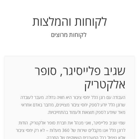
לקוחות והמלצות
לקוחות מרוצים
שגיב פלייסיגר, סופר
בודה
אלקטריק
חנות:
העבודה עם רונן הלל יחסי ציבור היא חוויה גדולה. מעבר לעובדה
שרונן הלל יודע לספק יחסי ציבור מצויינים, מדובר באדם אחראי
וד
מאד שיודע לספק תוצאות ולעמוד בהתחייבויות.
שמי שגיב פלייסיגר, ואני מנהל את חברת סופר אלקטריק. הודות
ומייצר
לרונן הלל אנו מקבלים שירות של 360 מעלות – לא רק יחסי ציבור
ש בך
אלא טיפול בכל המערכים השיווקיים של החברה.