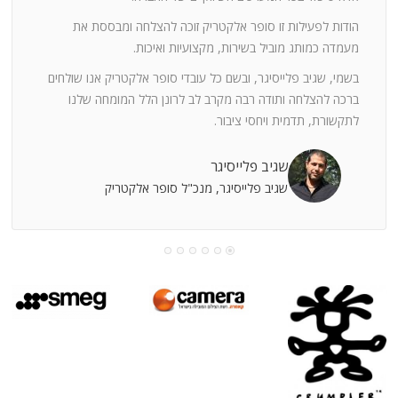
ה
חוצי
הודות לפעילות זו סופר אלקטריק זוכה להצלחה ומבססת את
ן
מעמדה כמותג מוביל בשירות, מקצועיות ואיכות.
בשמי, שגיב פלייסיגר, ובשם כל עובדי סופר אלקטריק אנו שולחים
מי
ברכה להצלחה ותודה רבה מקרב לב לרונן הלל המומחה שלנו
לתקשורת, תדמית ויחסי ציבור.
קוחות
שגיב פלייסיגר
שגיב פלייסיגר, מנכ"ל סופר אלקטריק
עושה
עי
רומתך