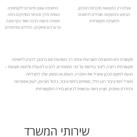
אצלנו רק התוצאות מדברות! התכנון,
החשיפה שאנו מייצרים ללקוחותינו
הביצוע וההשקעה מובילים להישגים
נעשית בדרך ובעיתוי המדויקים ביותר.
ולחשיפה תקשורתית
חשיפה זו שווה הרבה מאד כסף ועונה
על צרכים שיווקיים, כלכליים ותדמיתיים
תקשורת היא המעצמה השביעית וכוחה רב השפעה! אם ברצונך להגיע לחשיפה
תקשורתית רחבה, ליצור בולטות על פני המתחרים, להניע
לפעולה ולהשיג תוצאות –
הגעת למקום הנכון שיוביל את החברה, העסק או המותג שלך להצלחה.
משרד יחסי ציבור רונן הלל, מומחים ביחסי ציבור, ניהול מוניטין, ייעוץ אסטרטגי
והחדרת מותגים, מציע גישה עכשווית לניצחון בזירה התקשורתית.
שירותי המשרד