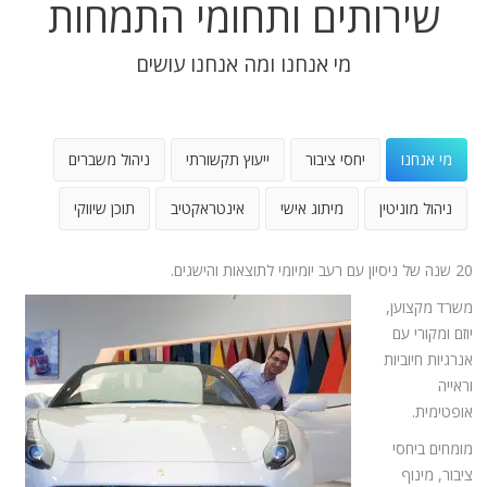
שירותים ותחומי התמחות
מי אנחנו ומה אנחנו עושים
מי אנחנו
יחסי ציבור
ייעוץ תקשורתי
ניהול משברים
ניהול מוניטין
מיתוג אישי
אינטראקטיב
תוכן שיווקי
20 שנה של ניסיון עם רעב יומיומי לתוצאות והישגים.
משרד מקצוען,
יוזם ומקורי עם
אנרגיות חיוביות
וראייה
אופטימית.
מומחים ביחסי
ציבור, מינוף