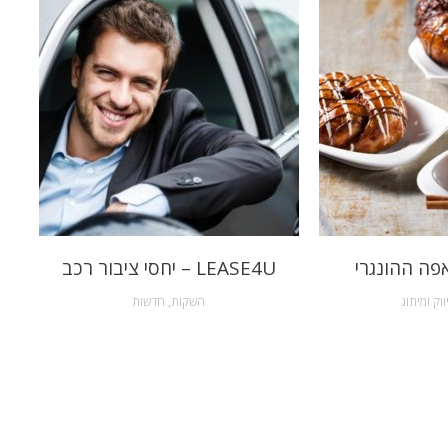
פה ההונגרי
LEASE4U – יחסי ציבור רכב
ווק ומיתוג
השקות
,
חדשות