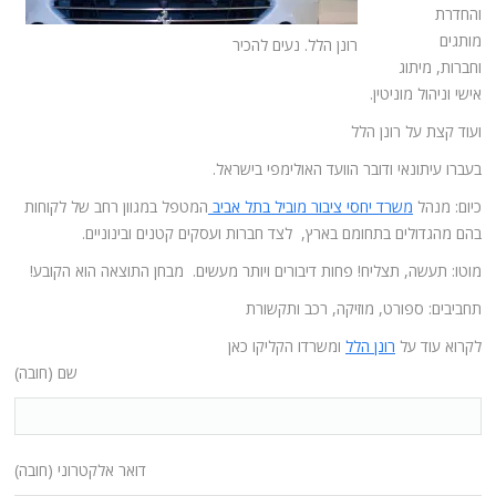
והחדרת
מותגים
רונן הלל. נעים להכיר
וחברות, מיתוג
אישי וניהול מוניטין.
ועוד קצת על רונן הלל
בעברו עיתונאי ודובר הוועד האולימפי בישראל.
כיום: מנהל
משרד יחסי ציבור מוביל בתל אביב
המטפל במגוון רחב של לקוחות
בהם מהגדולים בתחומם בארץ, לצד חברות ועסקים קטנים ובינוניים.
מוטו: תעשה, תצליח! פחות דיבורים ויותר מעשים. מבחן התוצאה הוא הקובע!
תחביבים: ספורט, מוזיקה, רכב ותקשורת
לקרוא עוד על
רונן הלל
ומשרדו הקליקו כאן
שם (חובה)
דואר אלקטרוני (חובה)