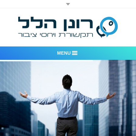
MENU
רונן הלל יחסי ציבור
אודות החברה
דוגמאות לעבודות שביצענו
לקוחות – משרד יחסי ציבור רונן הלל
חדר חדשות